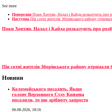
See more
Попередня
Поки Хоптян, Надал і Кайда розказують про р
Наступна
Пів сотні жителів Зборівського району отрима
Поки Хоптян, Надал і Кайда розказують про розб
Пів сотні жителів Зборівського району отримали 
Новини
Коломойського посадять. Якщо
голову Верховного Суду Князева
посадили, то цю дрібноту запросто
06.08.2026, 18:16