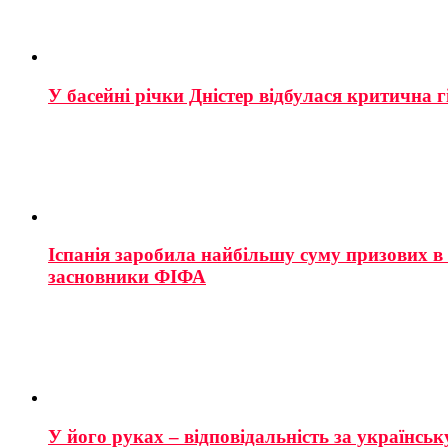
У басейні річки Дністер відбулася критична г
Іспанія заробила найбільшу суму призових в і
засновники ФІФА
У його руках – відповідальність за українську