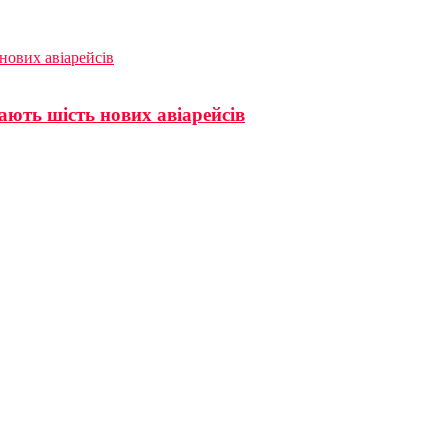
нових авіарейсів
ають шість нових авіарейсів