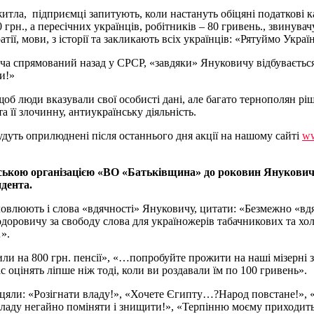
житла, підприємці запитують, коли настануть обіцяні податкові 
н., а пересічних українців, робітників – 80 гривень., звинувачу
ї, мови, з історії та закликають всіх українців: «Рятуймо Украї
ча спрямований назад у СРСР, «завдяки» Януковичу відбувається
и!»
щоб люди вказували свої особисті дані, але багато тернополян рі
 її злочинну, антиукраїнську діяльність.
будуть оприлюднені після останнього дня акції на нашому сайті
ww
іською організацією «ВО «Батьківщина» до роковин Януковича
дента.
овлюють і слова «вдячності» Януковичу, цитати: «Безмежно «вдячн
ровичу за свободу слова для україножерів табачникових та хо
».
и на 800 грн. пенсії», «…попробуйте прожити на наші мізерні 
с оцінять ліпше ніж тоді, коли ви роздавали їм по 100 гривень».
іцяли: «Розігнати владу!», «Хочете Єгипту…?Народ повстане!», 
 владу негайно поміняти і знищити!», «Терпінню моєму приходить