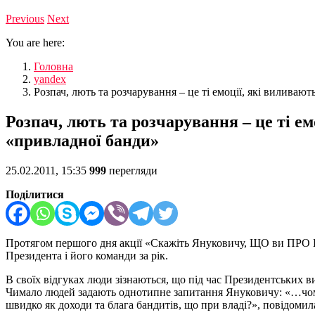
Previous
Next
You are here:
Головна
yandex
Розпач, лють та розчарування – це ті емоції, які вилива
Розпач, лють та розчарування – це ті е
«привладної банди»
25.02.2011, 15:35
999
перегляди
Поділитися
Протягом першого дня акції «Скажіть Януковичу, ЩО ви ПРО НЬ
Президента і його команди за рік.
В своїх відгуках люди зізнаються, що під час Президентських 
Чимало людей задають однотипне запитання Януковичу: «…чому в
швидко як доходи та блага бандитів, що при владі?», повідоми