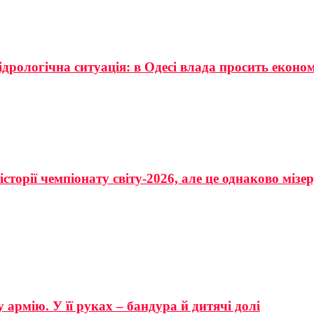
ідрологічна ситуація: в Одесі влада просить еконо
сторії чемпіонату світу-2026, але це однаково мізе
 армію. У її руках – бандура й дитячі долі