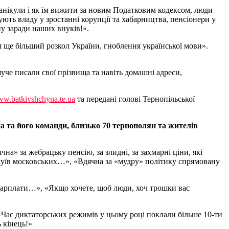
канікули і як їм вижити за новим Податковим кодексом, люди
ють владу у зростанні корупції та хабарництва, пенсіонери у
ну заради наших внуків!».
 ще більший розкол України, гноблення української мови».
шуче писали свої прізвища та навіть домашні адреси,
w.batkivshchyna.te.ua
та передані голові Тернопільської
 та його команди, близько 70 тернополян та жителів
а» за жебрацьку пенсію, за злидні, за захмарні ціни, які
луїв московських…», «Вдячна за «мудру» політику спрямовану
зарплати…», «Якщо хочете, щоб люди, хоч трошки вас
«Час диктаторських режимів у цьому році поклали більше 10-ти
 кінець!»