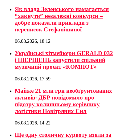
Як влада Зеленського намагається
“хакнути” незалежні конкурси –
добре показали приклади з
переписок Стефанішиної
06.08.2026, 18:12
Українські хітмейкери GERALD 032
і ШЕРШЕНЬ запустили спільний
музичний проєкт «КОМПОТ»
06.08.2026, 17:59
Майже 21 млн грн необґрунтованих
активів: ДБР повідомило про
підозру колишньому керівнику
логістики Повітряних Сил
06.08.2026, 14:22
Ще одну столичну курвоту взяли за