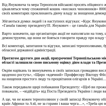
Від Януковича та мера Тернополя військові просять обіцяного 
цікавляться чому споживчий кошик «високих чиновників» 8000 гр
своїх коментарях проклинають діючу владу за знищення демократі
Збігаються думки людей і в наступних відгуках: «Курс Янукови
«Ганьба такому президенту!П. Янукович – це ганьба для Україн
Варто зазначити, що організатори акції не наполягали на тому, 
демонструючи, що вони не бояться говорити правду про владу та
Всі коментарі, запитання та відгуки, записані тернополянами, 
обласної державної адміністрації.
Протягом другого дня акції, приуроченої Тернопільською м
області залишили свою письмову оцінку діям влади та Прези
Окрім нарікань та звинувачень в своїх записках громадяни висл
щоденно ростуть», «Щиро «вдячний» Проффесору Віктору Фйодо
на нищення простого люду та процвітання олігархів в Україні…
Також передавали щирі побажання Президенту: «Щоб ви прожил
поважали, – «відійдіть» від Поста Президента України і люди ва
А ще, чи не кожен тернополянин у своїй записці Януковичу об
країн Африки та Азії, не за горами і ваша черга…», «Треба цю