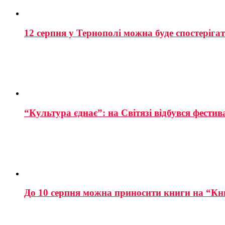
12 серпня у Тернополі можна буде спостеріга
“Культура єднає”: на Світязі відбувся фестив
До 10 серпня можна приносити книги на “Кн