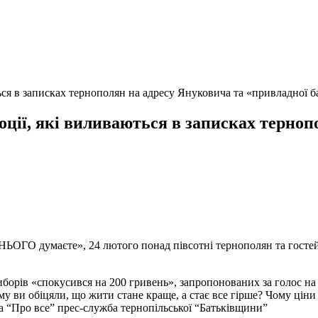
ються в записках тернополян на адресу Януковича та «привладної 
моції, які виливаються в записках терно
ОГО думаєте», 24 лютого понад півсотні тернополян та гостей 
виборів «спокусився на 200 гривень», запропонованих за голос на
и обіцяли, що жити стане краще, а стає все гірше? Чому ціни н
ла “Про все” прес-служба тернопільської “Батьківщини”