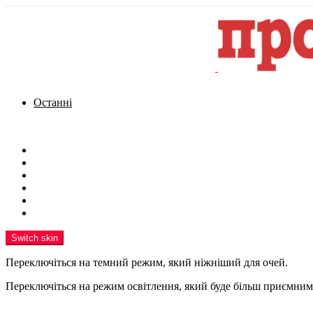
Останні
Menu
Новини
Політика
Кримінал
Фото
Надіслати новину
Реклама на сайті
Switch skin
Переключіться на темний режим, який ніжніший для очей.
Переключіться на режим освітлення, який буде більш приємним 
шукати