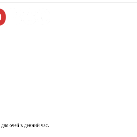
для очей в денний час.