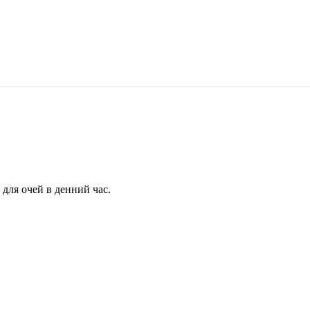
для очей в денний час.