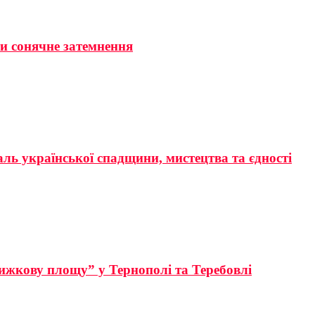
ти сонячне затемнення
аль української спадщини, мистецтва та єдності
ижкову площу” у Тернополі та Теребовлі