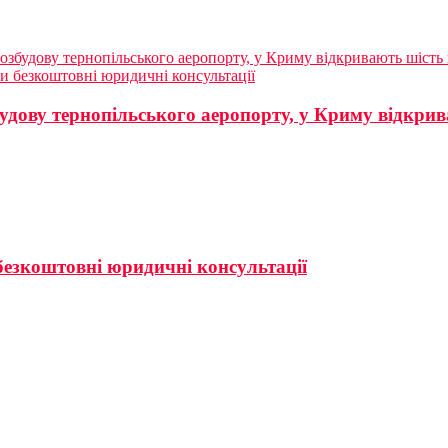
озбудову тернопільського аеропорту, у Криму відкривають шість 
ли безкоштовні юридичні консультації
удову тернопільського аеропорту, у Криму відкрив
безкоштовні юридичні консультації