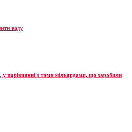
мити воду
р, у порівнянні з тими мільярдами, що заробили