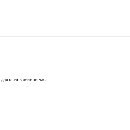
для очей в денний час.