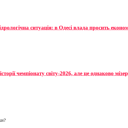
ідрологічна ситуація: в Одесі влада просить еконо
сторії чемпіонату світу-2026, але це однаково мізе
ки?