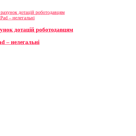
а рахунок дотацій роботодавцям
iPad – нелегальні
хунок дотацій роботодавцям
ad – нелегальні