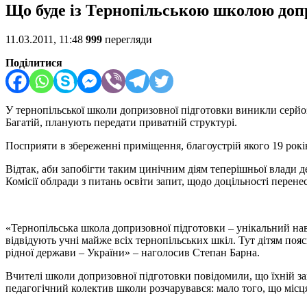
Що буде із Тернопільською школою доп
11.03.2011, 11:48
999
перегляди
Поділитися
У тернопільської школи допризовної підготовки виникли серйозн
Багатій, планують передати приватній структурі.
Посприяти в збереженні приміщення, благоустрій якого 19 рок
Відтак, аби запобігти таким цинічним діям теперішньої влади д
Комісії облради з питань освіти запит, щодо доцільності пере
«Тернопільська школа допризовної підготовки – унікальний навча
відвідують учні майже всіх тернопільських шкіл. Тут дітям поя
рідної держави – України» – наголосив Степан Барна.
Вчителі школи допризовної підготовки повідомили, що їхній з
педагогічний колектив школи розчарувався: мало того, що місц