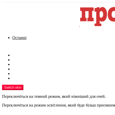
Останні
Menu
Новини
Політика
Кримінал
Фото
Надіслати новину
Реклама на сайті
Switch skin
Переключіться на темний режим, який ніжніший для очей.
Переключіться на режим освітлення, який буде більш приємним 
шукати