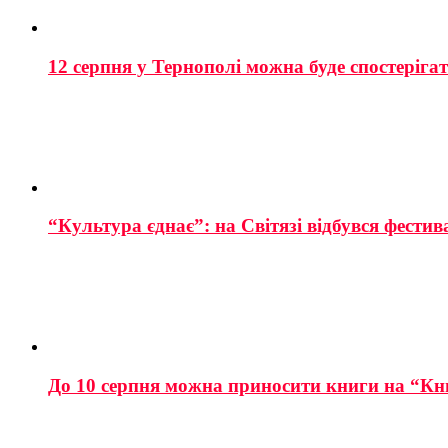
12 серпня у Тернополі можна буде спостеріга
“Культура єднає”: на Світязі відбувся фестив
До 10 серпня можна приносити книги на “Кн