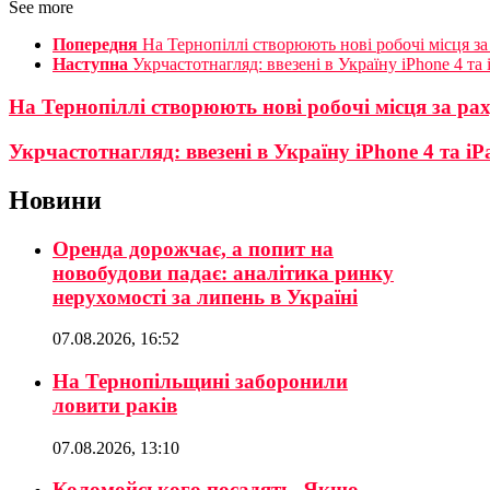
See more
Попередня
На Тернопіллі створюють нові робочі місця з
Наступна
Укрчастотнагляд: ввезені в Україну iPhone 4 та 
На Тернопіллі створюють нові робочі місця за ра
Укрчастотнагляд: ввезені в Україну iPhone 4 та iP
Новини
Оренда дорожчає, а попит на
новобудови падає: аналітика ринку
нерухомості за липень в Україні
07.08.2026, 16:52
На Тернопільщині заборонили
ловити раків
07.08.2026, 13:10
Коломойського посадять. Якщо