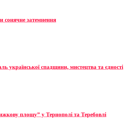
ти сонячне затемнення
аль української спадщини, мистецтва та єдності
ижкову площу” у Тернополі та Теребовлі