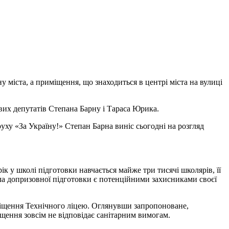
 міста, а приміщення, що знаходиться в центрі міста на вулиці
вих депутатів Степана Барну і Тараса Юрика.
уху «За Україну!» Степан Барна виніс сьогодні на розгляд
ік у школі підготовки навчається майже три тисячі школярів, її
ола допризовної підготовки є потенційними захисниками своєї
міщення Технічного ліцею. Оглянувши запропоноване,
іщення зовсім не відповідає санітарним вимогам.