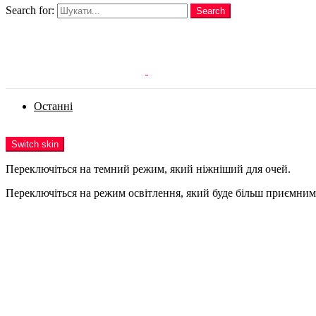
Search for:
Search
Login
Останні
Menu
Switch skin
Переключіться на темний режим, який ніжніший для очей.
Переключіться на режим освітлення, який буде більш приємним 
Login