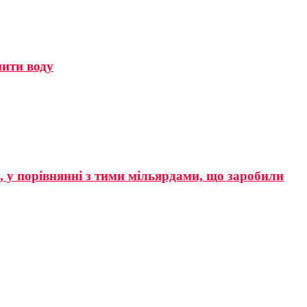
мити воду
р, у порівнянні з тими мільярдами, що заробили