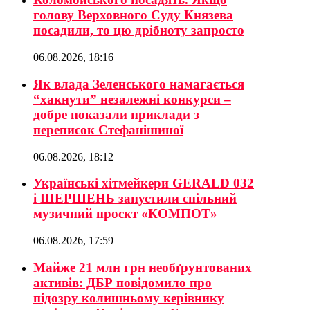
голову Верховного Суду Князева
посадили, то цю дрібноту запросто
06.08.2026, 18:16
Як влада Зеленського намагається
“хакнути” незалежні конкурси –
добре показали приклади з
переписок Стефанішиної
06.08.2026, 18:12
Українські хітмейкери GERALD 032
і ШЕРШЕНЬ запустили спільний
музичний проєкт «КОМПОТ»
06.08.2026, 17:59
Майже 21 млн грн необґрунтованих
активів: ДБР повідомило про
підозру колишньому керівнику