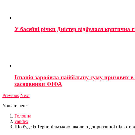
У басейні річки Дністер відбулася критична г
Іспанія заробила найбільшу суму призових в і
засновники ФІФА
Previous
Next
You are here:
Головна
yandex
Що буде із Тернопільською школою допризовної підготов