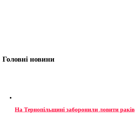
Головні новини
На Тернопільщині заборонили ловити раків