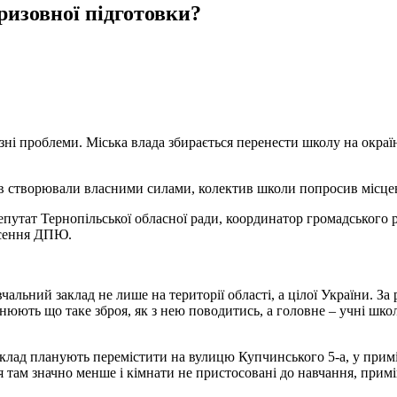
ризовної підготовки?
і проблеми. Міська влада збирається перенести школу на окраїну
ів створювали власними силами, колектив школи попросив місце
епутат Тернопільської обласної ради, координатор громадського р
несення ДПЮ.
льний заклад не лише на території області, а цілої України. За р
снюють що таке зброя, як з нею поводитись, а головне – учні шк
аклад планують перемістити на вулицю Купчинського 5-а, у при
я там значно менше і кімнати не пристосовані до навчання, прим