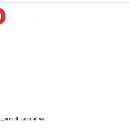
для очей в денний час.