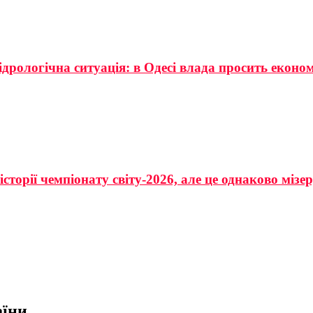
ідрологічна ситуація: в Одесі влада просить еконо
сторії чемпіонату світу-2026, але це однаково мізе
аїни