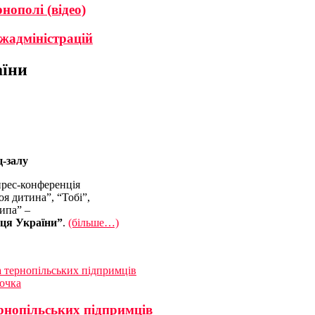
нополі (відео)
жадміністрацій
аїни
ц-залу
 прес-конференція
я дитина”, “Тобі”,
ипа” –
иця України”
.
(більше…)
а тернопільських підпримців
очка
ернопільських підпримців