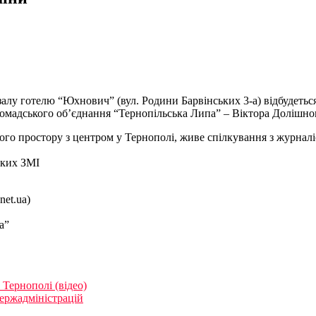
-залу готелю “Юхнович” (вул. Родини Барвінських 3-а) відбудетьс
омадського об’єднання “Тернопільська Липа” – Віктора Долішног
ого простору з центром у Тернополі, живе спілкування з журналі
ьких ЗМІ
net.ua)
а”
 Тернополі (відео)
ержадміністрацій