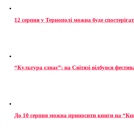
12 серпня у Тернополі можна буде спостеріга
“Культура єднає”: на Світязі відбувся фестив
До 10 серпня можна приносити книги на “Кн