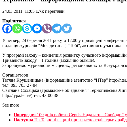
24.03.2011, 11:05
1.7k
перегляди
Поділитися
У четвер, 24 березня 2011 року, о 12.00 у приміщені конференц
видавця журналів “Моя дитина”, “Тобі”, активного учасника гр
У програмі заходу – концепція розвитку сучасного інформаційн
Тривалість заходу – 1 година (можливо більше).
Запрошуємо журналістів місцевих, регіональних та Всеукраїнс
Організатори:
Тетяна Крушеницька (інформаційне агентство “НТер” http://nter.
тел. 093 703-27-84
Світлана Сохацька (громадське об’єднання “Тернопільська Лип
http://lypa.te.ua/) тел. 43-00-38
See more
Попередня
100 днів роботи Сергія Надала та “Свободи” у
Наступна
На Тернопільщині призначено голів трьох райд