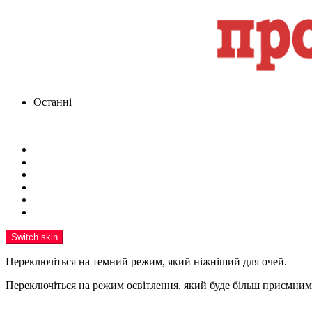
Останні
Menu
Новини
Політика
Кримінал
Фото
Надіслати новину
Реклама на сайті
Switch skin
Переключіться на темний режим, який ніжніший для очей.
Переключіться на режим освітлення, який буде більш приємним 
шукати