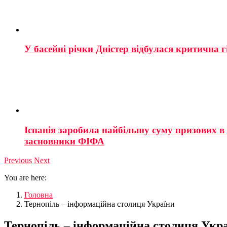
У басейні річки Дністер відбулася критична г
Іспанія заробила найбільшу суму призових в і
засновники ФІФА
Previous
Next
You are here:
Головна
Тернопіль – інформаційна столиця України
Тернопіль – інформаційна столиця Укр