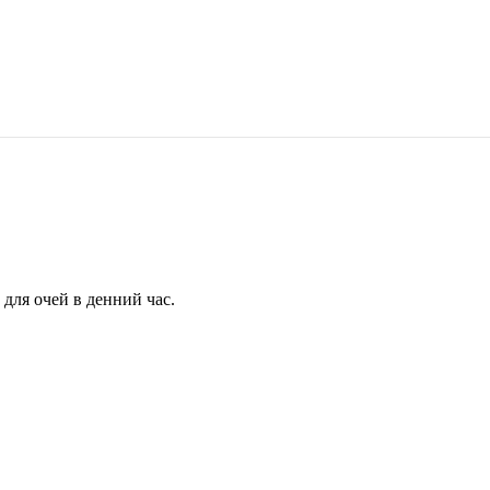
для очей в денний час.