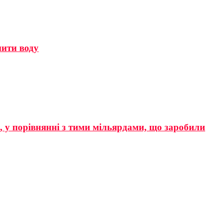
мити воду
р, у порівнянні з тими мільярдами, що заробили