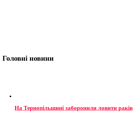
Головні новини
На Тернопільщині заборонили ловити раків