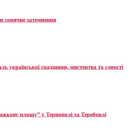
ти сонячне затемнення
аль української спадщини, мистецтва та єдності
ижкову площу” у Тернополі та Теребовлі