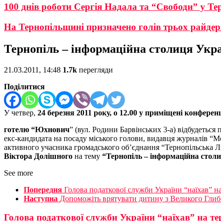
100 днів роботи Сергія Надала та “Свободи” у Тер
На Тернопільщині призначено голів трьох райдер
Тернопіль – інформаційна столиця Укр
21.03.2011, 14:48
1.7k
перегляди
Поділитися
У четвер,
24 березня 2011 року, о 12.00
у приміщені конферен
готелю “Юхнович
” (вул. Родини Барвінських 3-а) відбудеться
екс-кандидата на посаду міського голови, видавця журналів “Мо
активного учасника громадського об’єднання “Тернопільська Л
Віктора Долішного
на тему
“Тернопіль – інформаційна стол
See more
Попередня
Голова податкової служби України “наїхав” н
Наступна
Допоможіть врятувати дитину з Великого Глиб
Голова податкової служби України “наїхав” на т