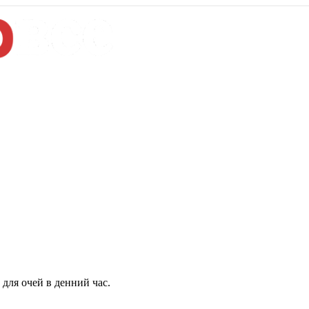
для очей в денний час.