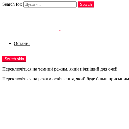
Search for:
Search
Login
Останні
Menu
Switch skin
Переключіться на темний режим, який ніжніший для очей.
Переключіться на режим освітлення, який буде більш приємним 
Login