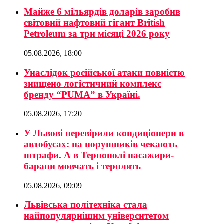
Майже 6 мільярдів доларів заробив
світовий нафтовий гігант British
Petroleum за три місяці 2026 року
05.08.2026, 18:00
Унаслідок російської атаки повністю
знищено логістичний комплекс
бренду “PUMA” в Україні.
05.08.2026, 17:20
У Львові перевірили кондиціонери в
автобусах: на порушників чекають
штрафи. А в Тернополі пасажири-
барани мовчать і терплять
05.08.2026, 09:09
Львівська політехніка стала
найпопулярнішим університетом