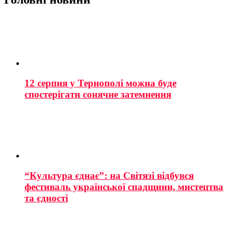
12 серпня у Тернополі можна буде
спостерігати сонячне затемнення
“Культура єднає”: на Світязі відбувся
фестиваль української спадщини, мистецтва
та єдності