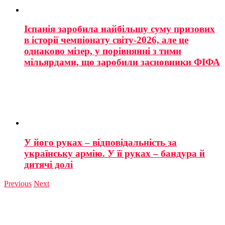
Іспанія заробила найбільшу суму призових
в історії чемпіонату світу-2026, але це
однаково мізер, у порівнянні з тими
мільярдами, що заробили засновники ФІФА
У його руках – відповідальність за
українську армію. У її руках – бандура й
дитячі долі
Previous
Next