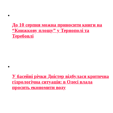
До 10 серпня можна приносити книги на
“Книжкову площу” у Тернополі та
Теребовлі
У басейні річки Дністер відбулася критична
гідрологічна ситуація: в Одесі влада
просить економити воду