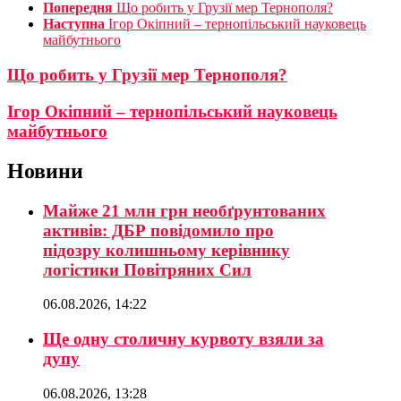
Попередня
Що робить у Грузії мер Тернополя?
Наступна
Ігор Окіпний – тернопільський науковець
майбутнього
Що робить у Грузії мер Тернополя?
Ігор Окіпний – тернопільський науковець
майбутнього
Новини
Майже 21 млн грн необґрунтованих
активів: ДБР повідомило про
підозру колишньому керівнику
логістики Повітряних Сил
06.08.2026, 14:22
Ще одну столичну курвоту взяли за
дупу
06.08.2026, 13:28