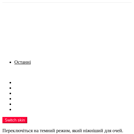
Останні
Menu
Новини
Політика
Кримінал
Фото
Надіслати новину
Реклама на сайті
Switch skin
Переключіться на темний режим, який ніжніший для очей.