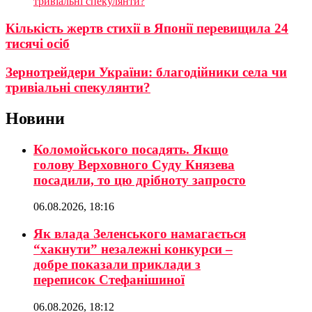
тривіальні спекулянти?
Кількість жертв стихії в Японії перевищила 24
тисячі осіб
Зернотрейдери України: благодійники села чи
тривіальні спекулянти?
Новини
Коломойського посадять. Якщо
голову Верховного Суду Князева
посадили, то цю дрібноту запросто
06.08.2026, 18:16
Як влада Зеленського намагається
“хакнути” незалежні конкурси –
добре показали приклади з
переписок Стефанішиної
06.08.2026, 18:12