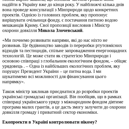
надійти в Україну вже до кінця року. У найближчі кілька днів
вона проведе консультації з Мінприроди щодо конкретних
проектів. Однією із головних проблем, яку пропонує
вирішувати очільниця фонду, є постачання питною водою
мешканців Криму. Свої пропозиції висловив і Міністр
охорони довкілля
Микола Злочевський
.
«Ми почнемо розвивати напрями, які до нас ніхто не
розвивав. Це будівництво заводів із переробки ртутєвмісних
відходів та пестицидів, спільне запровадження енергоощадних
технологій. Це може стати як стратегією Мінприроди і
основою співпраці з глобальним екологічним фондом, – обіцяє
урядовець . – Одна із найбільших екологічних проблем, яку
порушує Президент України – це питна вода. І ми
шукатимемо всі можливості для фінансування цього
напрямку».
Також міністр закликав приєднатися до розробки проектів
українські громадські організації. Він пообіцяв, що в рамках
співпраці українського уряду з міжнародним фондом діятиме
програма малих грантів, а це дасть змогу залучити до охорони
довкілля громаду і приватний сектор економіки.
Екопроекти в Україні контролювати нікому?