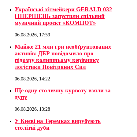
Українські хітмейкери GERALD 032
і ШЕРШЕНЬ запустили спільний
музичний проєкт «КОМПОТ»
06.08.2026, 17:59
Майже 21 млн грн необґрунтованих
активів: ДБР повідомило про
підозру колишньому керівнику
логістики Повітряних Сил
06.08.2026, 14:22
Ще одну столичну курвоту взяли за
дупу
06.08.2026, 13:28
У Києві на Теремках вирубують
столітні дуби