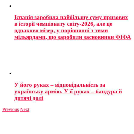
Іспанія заробила найбільшу суму призових
в історії чемпіонату світу-2026, але це
однаково мізер, у порівнянні з тими
мільярдами, що заробили засновники ФІФА
У його руках – відповідальність за
українську армію. У її руках – бандура й
дитячі долі
Previous
Next