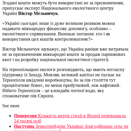
Згадані кошти можуть бути використані не за призначенням,
припускає експерт Національного екологічного центру
Україні
Віктор Мельничук
.
«Україні сьогодні лише із дуже великим ризиком можна
надавати міжнародну фінансову допомогу, особливо –
екологічного спрямування. Виникає питання: хто і як
використання цих коштів контролюватиме?»
Віктор Мельничук зауважує, що Україна раніше вже витрачала
не за призначенням міжнародні кошти за продаж парникових
квот і на розробку національної екологічної стратегії.
На тернопільщині екологи розповідають, що мають негласну
підтримку із Заходу. Мовляв, великий капітал не пускає на
Тернопілля шкідливі виробництва, бо за пів століття тут
процвітатиме бізнес, не менш прибутковий, ніж нафтовий.
Нібито Тернопілля – це клондайк питної води, яку
споживатиме пів Європи.
See more
Попередня
Кількість жертв стихії в Японії перевищила
24 тисячі осіб
Наступна
Зернотрейдери України: благодійники села чи