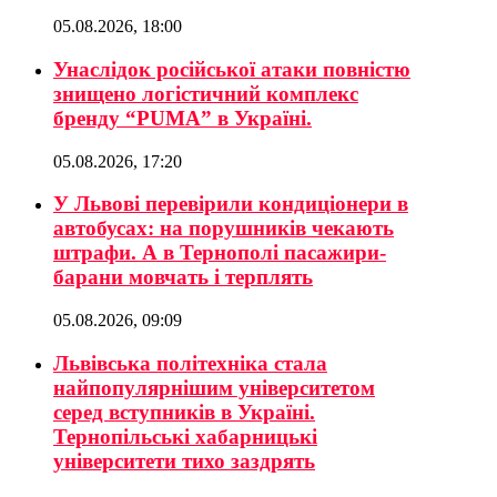
05.08.2026, 18:00
Унаслідок російської атаки повністю
знищено логістичний комплекс
бренду “PUMA” в Україні.
05.08.2026, 17:20
У Львові перевірили кондиціонери в
автобусах: на порушників чекають
штрафи. А в Тернополі пасажири-
барани мовчать і терплять
05.08.2026, 09:09
Львівська політехніка стала
найпопулярнішим університетом
серед вступників в Україні.
Тернопільські хабарницькі
університети тихо заздрять