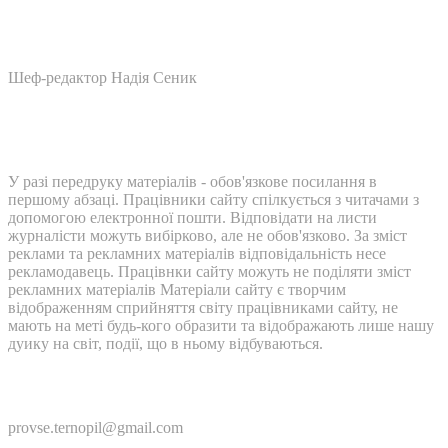
Шеф-редактор Надія Сеник
У разі передруку матеріалів - обов'язкове посилання в
першому абзаці. Працівники сайту спілкується з читачами з
допомогою електронної пошти. Відповідати на листи
журналісти можуть вибірково, але не обов'язково. За зміст
реклами та рекламних матеріалів відповідальність несе
рекламодавець. Працівнки сайту можуть не поділяти зміст
рекламних матеріалів Матеріали сайту є творчим
відображенням сприйняття світу працівниками сайту, не
мають на меті будь-кого образити та відображають лише нашу
дуику на світ, події, що в ньому відбуваються.
Контакти:
provse.ternopil@gmail.com