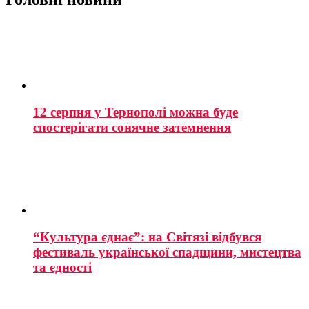
12 серпня у Тернополі можна буде
спостерігати сонячне затемнення
“Культура єднає”: на Світязі відбувся
фестиваль української спадщини, мистецтва
та єдності