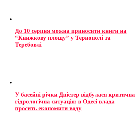
До 10 серпня можна приносити книги на
“Книжкову площу” у Тернополі та
Теребовлі
У басейні річки Дністер відбулася критична
гідрологічна ситуація: в Одесі влада
просить економити воду