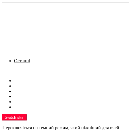
Останні
Menu
Новини
Політика
Кримінал
Фото
Надіслати новину
Реклама на сайті
Switch skin
Переключіться на темний режим, який ніжніший для очей.