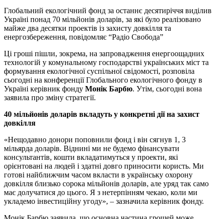
Глобальний екологічний фонд за останнє десятиріччя виділив
Україні понад 70 мільйонів доларів, за які було реалізовано
майже два десятки проектів із захисту довкілля та
енергозбереження, повідомляє “Радіо Свобода”
Ці гроші пішли, зокрема, на запровадження енергоощадних
технологій у комунальному господарстві українських міст та
формування екологічної суспільної свідомості, розповіла
сьогодні на конференції Глобального екологічного фонду в
Україні керівник фонду
Монік Барбю
. Утім, сьогодні вона
заявила про зміну стратегії.
40 мільйонів доларів вкладуть у конкретні дії на захист
довкілля
«Нещодавно донори поповнили фонд і він сягнув 1, 3
мільярда доларів. Віднині ми не будемо фінансувати
консультантів, кошти вкладатимуться у проекти, які
орієнтовані на людей і здатні довго приносити користь. Ми
готові найближчим часом вкласти в українську охорону
довкілля близько сорока мільйонів доларів, але уряд так само
має долучатися до цього. Я з нетерпінням чекаю, коли ми
укладемо інвестиційну угоду», – зазначила керівник фонду.
Монік Барбю заявила, що основна частина грошей може