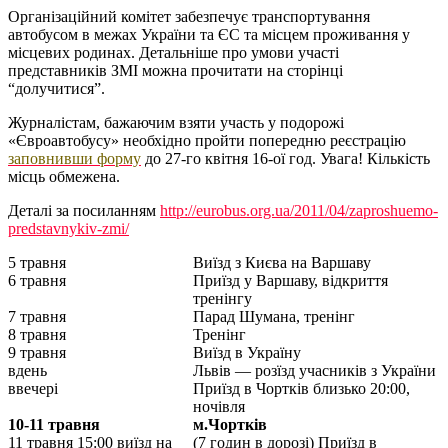
Організаційний комітет забезпечує транспортування
автобусом в межах України та ЄС та місцем проживання у
місцевих родинах. Детальніше про умови участі
представників ЗМІ можна прочитати на сторінці
“долучитися”.
Журналістам, бажаючим взяти участь у подорожі
«Євроавтобусу» необхідно пройти попередню реєстрацію
заповнивши форму
до 27-го квітня 16-ої год. Увага! Кількість
місць обмежена.
Деталі за посиланням
http://eurobus.org.ua/2011/04/zaproshuemo-
predstavnykiv-zmi/
5 травня
Виїзд з Києва на Варшаву
6 травня
Приїзд у Варшаву, відкриття
тренінгу
7 травня
Парад Шумана, тренінг
8 травня
Тренінг
9 травня
Виїзд в Україну
вдень
Львів — розїзд учасників з України
ввечері
Приїзд в Чортків близько 20:00,
ночівля
10-11 травня
м.Чортків
11 травня 15:00 виїзд на
(7 годин в дорозі) Приїзд в