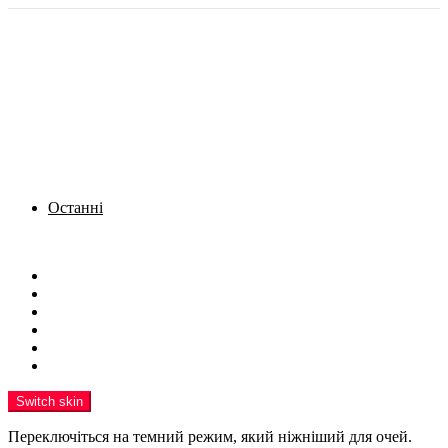
Останні
Menu
Новини
Політика
Кримінал
Фото
Надіслати новину
Реклама на сайті
Switch skin
Переключіться на темний режим, який ніжніший для очей.