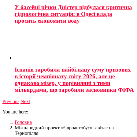
У басейні річки Дністер відбулася критична
гідрологічна ситуація: в Одесі влада
просить економити воду
Іспанія заробила найбільшу суму призових
в історії чемпіонату світу-2026, але це
однаково мізер, у порівнянні з тими
мільярдами, що заробили засновники ФІФА
Previous
Next
You are here:
Головна
Міжнародний проект «Євроавтобус» завітає на
Тернопілля