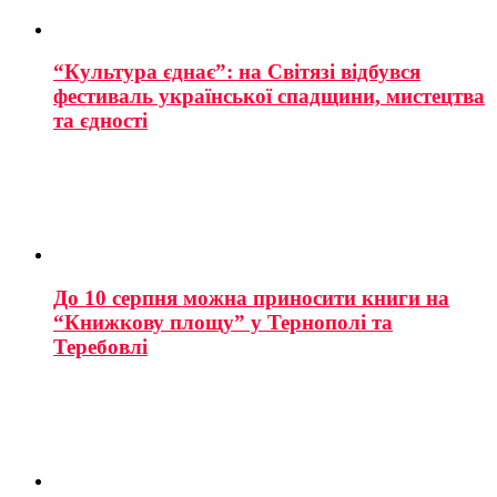
“Культура єднає”: на Світязі відбувся
фестиваль української спадщини, мистецтва
та єдності
До 10 серпня можна приносити книги на
“Книжкову площу” у Тернополі та
Теребовлі