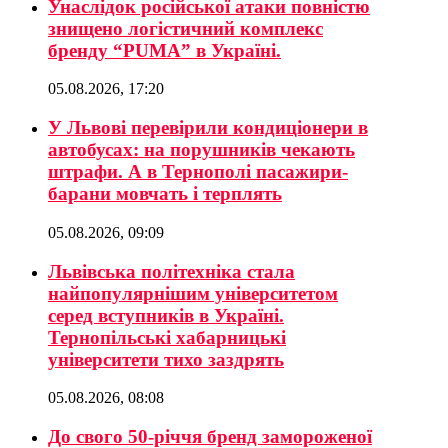
Унаслідок російської атаки повністю
знищено логістичний комплекс
бренду “PUMA” в Україні.
05.08.2026, 17:20
У Львові перевірили кондиціонери в
автобусах: на порушників чекають
штрафи. А в Тернополі пасажири-
барани мовчать і терплять
05.08.2026, 09:09
Львівська політехніка стала
найпопулярнішим університетом
серед вступників в Україні.
Тернопільські хабарницькі
університети тихо заздрять
05.08.2026, 08:08
До свого 50-річчя бренд замороженої