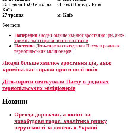
26 травня 15:00 виїзд на
(4 год.) Приїзд у Київ
Київ
27 травня
м. Київ
See more
Попередня
Людей більше хвилює зростання цін, аніж
кримінальні справи проти політиків
Наступна
Діти-сироти святкували Пасху в родинах
тернопільських міліціонерів
Людей більше хвилює зростання цін, аніж
кримінальні справи проти політиків
Діти-сироти святкували Пасху в родинах
тернопільських міліціонерів
Новини
Оренда дорожчає, а попит на
новобудови падає: аналітика ринку
нерухомості за липень в Україні