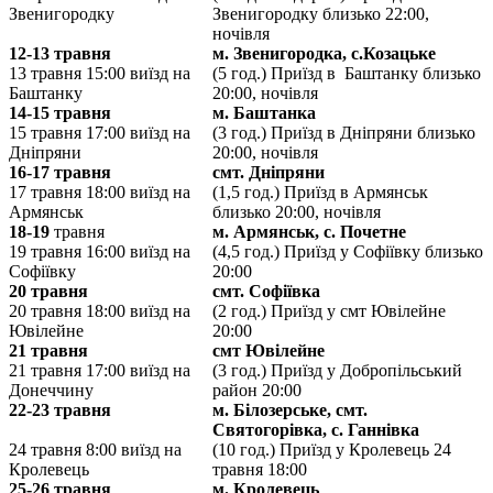
Звенигородку
Звенигородку близько 22:00,
ночівля
12-13 травня
м. Звенигородка, с.Козацьке
13 травня 15:00 виїзд на
(5 год.) Приїзд в Баштанку близько
Баштанку
20:00, ночівля
14-15 травня
м. Баштанка
15 травня 17:00 виїзд на
(3 год.) Приїзд в Дніпряни близько
Дніпряни
20:00, ночівля
16-17 травня
смт. Дніпряни
17 травня 18:00 виїзд на
(1,5 год.) Приїзд в Армянськ
Армянськ
близько 20:00, ночівля
18-19
травня
м. Армянськ, с. Почетне
19 травня 16:00 виїзд на
(4,5 год.) Приїзд у Софіївку близько
Софіївку
20:00
20 травня
смт. Софіївка
20 травня 18:00 виїзд на
(2 год.) Приїзд у смт Ювілейне
Ювілейне
20:00
21 травня
смт Ювілейне
21 травня 17:00 виїзд на
(3 год.) Приїзд у Добропільський
Донеччину
район 20:00
22-23 травня
м. Білозерське, смт.
Святогорівка, с. Ганнівка
24 травня 8:00 виїзд на
(10 год.) Приїзд у Кролевець 24
Кролевець
травня 18:00
25-26 травня
м. Кролевець