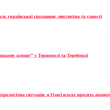
аль української спадщини, мистецтва та єдності
ижкову площу” у Тернополі та Теребовлі
ідрологічна ситуація: в Одесі влада просить еконо