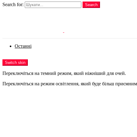
Search for:
Search
Login
Останні
Menu
Switch skin
Переключіться на темний режим, який ніжніший для очей.
Переключіться на режим освітлення, який буде більш приємним 
Login