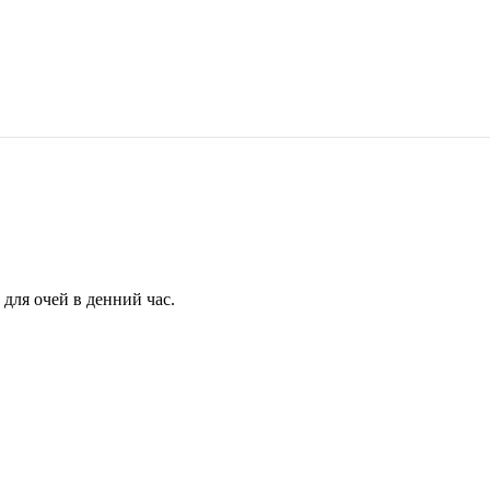
для очей в денний час.