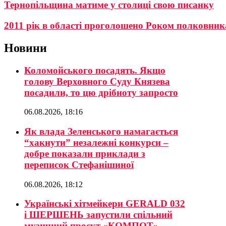
Тернопільщина матиме у столиці свою писанку
2011 рік в області проголошено Роком полковни
Новини
Коломойського посадять. Якщо
голову Верховного Суду Князева
посадили, то цю дрібноту запросто
06.08.2026, 18:16
Як влада Зеленського намагається
“хакнути” незалежні конкурси –
добре показали приклади з
переписок Стефанішиної
06.08.2026, 18:12
Українські хітмейкери GERALD 032
і ШЕРШЕНЬ запустили спільний
музичний проєкт «КОМПОТ»