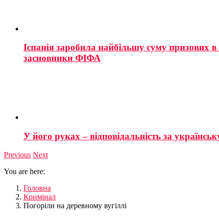
Іспанія заробила найбільшу суму призових в і
засновники ФІФА
У його руках – відповідальність за українську
Previous
Next
You are here:
Головна
Кримінал
Погоріли на деревному вугіллі