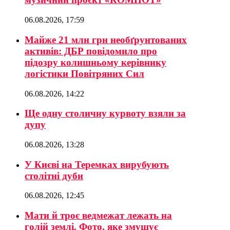
06.08.2026, 17:59
Майже 21 млн грн необґрунтованих
активів: ДБР повідомило про
підозру колишньому керівнику
логістики Повітряних Сил
06.08.2026, 14:22
Ще одну столичну курвоту взяли за
дупу
06.08.2026, 13:28
У Києві на Теремках вирубують
столітні дуби
06.08.2026, 12:45
Мати й троє ведмежат лежать на
голій землі. Фото, яке змушує