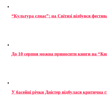
“Культура єднає”: на Світязі відбувся фестив
До 10 серпня можна приносити книги на “Кн
У басейні річки Дністер відбулася критична г