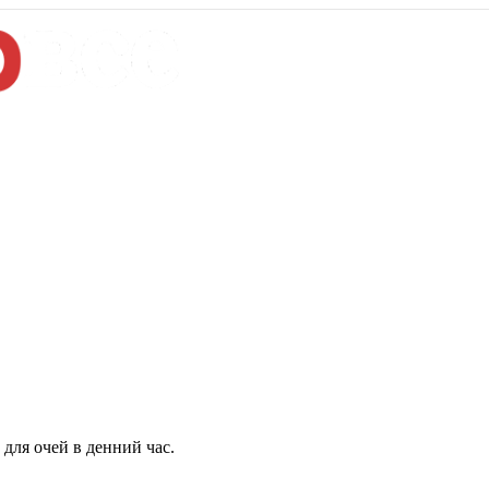
для очей в денний час.