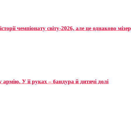
сторії чемпіонату світу-2026, але це однаково мізе
 армію. У її руках – бандура й дитячі долі