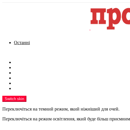
Останні
Menu
Новини
Політика
Кримінал
Фото
Надіслати новину
Реклама на сайті
Switch skin
Переключіться на темний режим, який ніжніший для очей.
Переключіться на режим освітлення, який буде більш приємним 
шукати