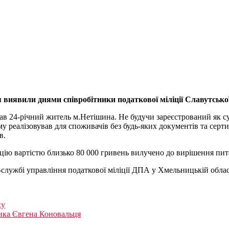
 виявили днями співробітники податкової міліції Славутсько
ав 24-річний житель м.Нетішина. Не будучи зареєстрований як су
у реалізовував для споживачів без будь-яких документів та серти
в.
цію вартістю близько 80 000 гривень вилучено до вирішення пит
службі управління податкової міліції ДПА у Хмельницькій облас
ку
ника Євгена Коновальця