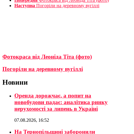
Попередня
Фотокраса від Леоніда Тіта (фото)
Наступна
Погоріли на деревному вугіллі
Фотокраса від Леоніда Тіта (фото)
Погоріли на деревному вугіллі
Новини
Оренда дорожчає, а попит на
новобудови падає: аналітика ринку
нерухомості за липень в Україні
07.08.2026, 16:52
На Тернопільщині заборонили