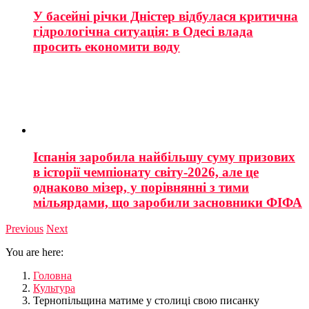
У басейні річки Дністер відбулася критична
гідрологічна ситуація: в Одесі влада
просить економити воду
Іспанія заробила найбільшу суму призових
в історії чемпіонату світу-2026, але це
однаково мізер, у порівнянні з тими
мільярдами, що заробили засновники ФІФА
Previous
Next
You are here:
Головна
Культура
Тернопільщина матиме у столиці свою писанку