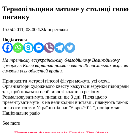
Тернопільщина матиме у столиці свою
писанку
15.04.2011, 08:00
1.3k
перегляди
Поділитися
На третьому всеукраїнському благодійному Великодньому
ярмарку в Києві вирішили розмалювати 26 пасхальних яєць, як
символи усіх областей країни.
Прикрасити метрові гіпсові фігури можуть усі охочі.
Організатори художнього квесту кажуть: візерунки підбирали
так, щоб показати особливості кожного регіону.
Розмальовуватимуть писанки ще 3 дні. Після цього
презентуватимуть їх на великодній виставці, планують також
показати гостям України під час “Євро-2012”, повідомляє
Національне радіо
See more