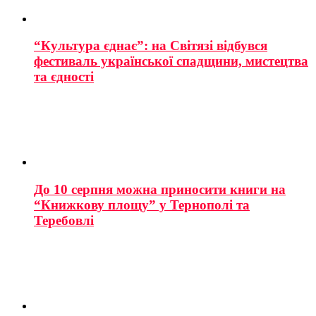
“Культура єднає”: на Світязі відбувся
фестиваль української спадщини, мистецтва
та єдності
До 10 серпня можна приносити книги на
“Книжкову площу” у Тернополі та
Теребовлі