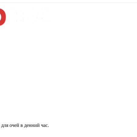
для очей в денний час.