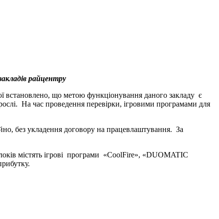
закладів райцентру
ої встановлено, що метою функціонування даного закладу є
орослі. На час проведення перевірки, ігровими програмами для
йно, без укладення договору на працевлаштування. За
локів містять ігрові програми «CoolFire», «DUOMATIC
прибутку.