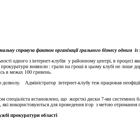
ьну справуза фактом організації грального бізнесу одним із 
сті одного з інтернет-клубів у районному центрі, в процесі як
 прокуратури виявили : грали на гроші в цьому клубі не лише д
сь в межах 100 гривень.
о дозволу. Адміністратор інтернет-клубу теж працював неофіці
 спеціаліста встановлено, що жорсткі диски 7-ми системних б
і, які використовуються для проведення ігор з метою отримання 
ужбі прокуратури області