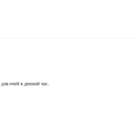
для очей в денний час.