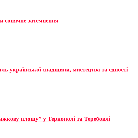
ти сонячне затемнення
аль української спадщини, мистецтва та єдності
ижкову площу” у Тернополі та Теребовлі