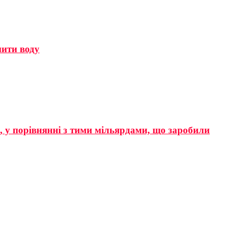
мити воду
р, у порівнянні з тими мільярдами, що заробили