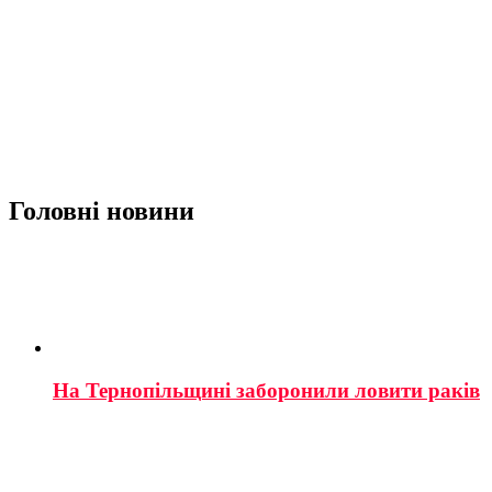
Головні новини
На Тернопільщині заборонили ловити раків