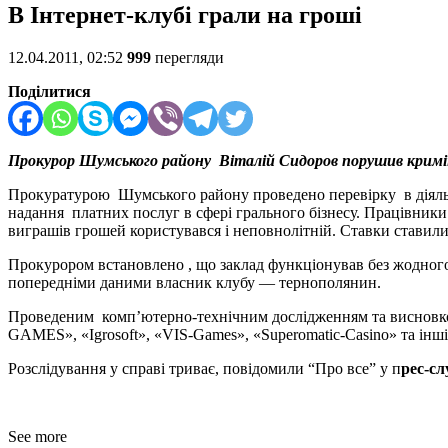
В Інтернет-клубі грали на гроші
12.04.2011, 02:52
999
перегляди
Поділитися
Прокурор Шумського району Віталій Сидоров порушив кримінал
Прокуратурою Шумського району проведено перевірку в діяльно
надання платних послуг в сфері грального бізнесу. Працівники
виграшів грошей користувався і неповнолітній. Ставки ставили
Прокурором встановлено , що заклад функціонував без жодног
попередніми даними власник клубу — тернополянин.
Проведеним комп’ютерно-технічним дослідженням та висновком
GAMES», «Igrosoft», «VIS-Games», «Superomatic-Casino» та інш
Розслідування у справі триває, повідомили “Про все” у п
рес-сл
See more