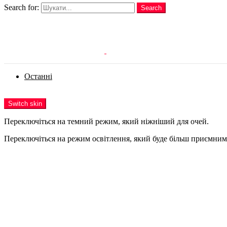
Search for:
Search
Login
Останні
Menu
Switch skin
Переключіться на темний режим, який ніжніший для очей.
Переключіться на режим освітлення, який буде більш приємним 
Login