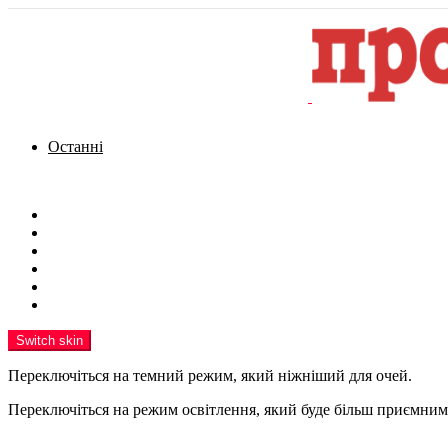
Останні
Menu
Новини
Політика
Кримінал
Фото
Надіслати новину
Реклама на сайті
Switch skin
Переключіться на темний режим, який ніжніший для очей.
Переключіться на режим освітлення, який буде більш приємним 
шукати