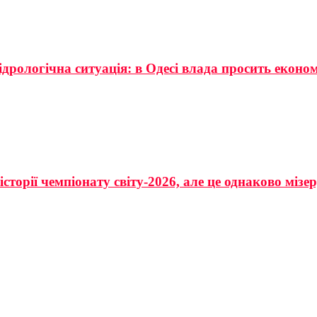
ідрологічна ситуація: в Одесі влада просить еконо
сторії чемпіонату світу-2026, але це однаково мізе