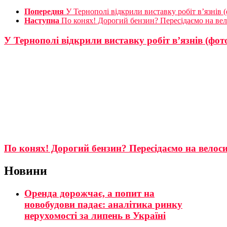
Попередня
У Тернополі відкрили виставку робіт в’язнів 
Наступна
По конях! Дорогий бензин? Пересідаємо на ве
У Тернополі відкрили виставку робіт в’язнів (фо
По конях! Дорогий бензин? Пересідаємо на велос
Новини
Оренда дорожчає, а попит на
новобудови падає: аналітика ринку
нерухомості за липень в Україні