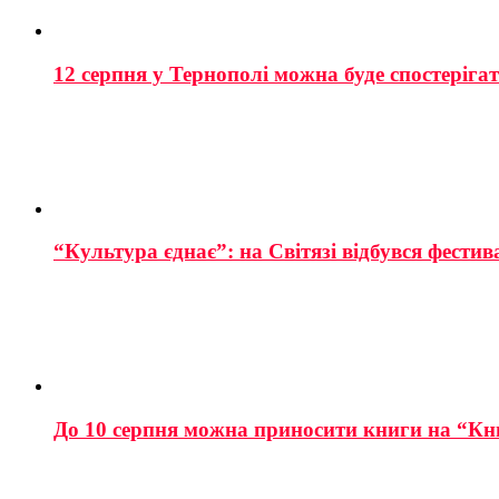
12 серпня у Тернополі можна буде спостеріга
“Культура єднає”: на Світязі відбувся фестив
До 10 серпня можна приносити книги на “Кн