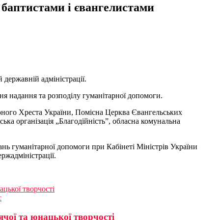
 баптистами і євангелистами
 державній адміністрації.
ня надання та розподілу гуманітарної допомоги.
воного Хреста України, Помісна Церква Євангельських
ька організація „Благодійність”, обласна комунальна
тань гуманітарної допомоги при Кабінеті Міністрів України
ржадміністрації.
ацької творчості
с
ячої та юнацької творчості