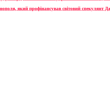
ернополя, який профінансував світовий спекулянт 