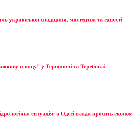
аль української спадщини, мистецтва та єдності
ижкову площу” у Тернополі та Теребовлі
ідрологічна ситуація: в Одесі влада просить еконо