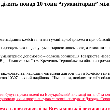
ділять понад 10 тонн “гуманітарки” між
е засідання комісії з питань гуманітарної допомоги при обласній
і надходять з-за кордону гуманітарною допомогою, а також питан
 гуманітарною допомогою – обласна організація Товариства Чер
іри Євангельської з м. Кременця, Тернопільська обласна громадс
законодавства, надіслати матеріали для розгляду в Комісію з пи
ю 10307 кг, який надійшов з Німеччини, повідомляє сайт облде
я будуть представлені на Всеукраїнській виставці дитячої та юн
 Тернополя, який профінансував світовий спекулянт Джордж Соро
удуть представлені на Всеукраїнській виставці дит