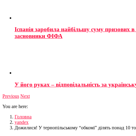
Іспанія заробила найбільшу суму призових в і
засновники ФІФА
У його руках – відповідальність за українську
Previous
Next
You are here:
Головна
yandex
Дожилися! У тернопільському “обкомі” ділять понад 10 т