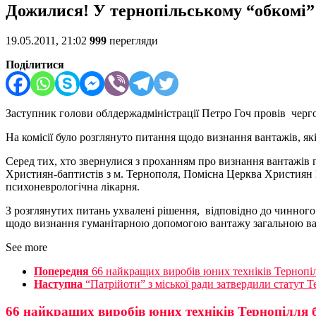
Дожилися! У тернопільському “обкомі” 
19.05.2011, 21:02
999
перегляди
Поділитися
Заступник голови облдержадміністрації Петро Гоч провів чергов
На комісії було розглянуто питання щодо визнання вантажів, як
Серед тих, хто звернулися з проханням про визнання вантажів
Християн-баптистів з м. Тернополя, Помісна Церква Християн В
психоневрологічна лікарня.
З розглянутих питань ухвалені рішення, відповідно до чинного 
щодо визнання гуманітарною допомогою вантажу загальною ваго
See more
Попередня
66 найкращих виробів юних техніків Тернопілл
Наступна
“Патрійоти” з міської ради затвердили статут
66 найкращих виробів юних техніків Тернопілля б