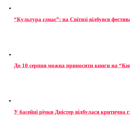
“Культура єднає”: на Світязі відбувся фестив
До 10 серпня можна приносити книги на “Кн
У басейні річки Дністер відбулася критична г