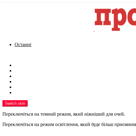
Останні
Menu
Новини
Політика
Кримінал
Фото
Надіслати новину
Реклама на сайті
Switch skin
Переключіться на темний режим, який ніжніший для очей.
Переключіться на режим освітлення, який буде більш приємним 
шукати