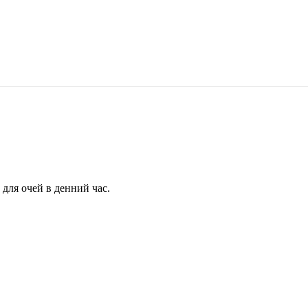
для очей в денний час.