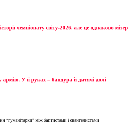
сторії чемпіонату світу-2026, але це однаково мізе
 армію. У її руках – бандура й дитячі долі
онн “гуманітарки” між баптистами і євангелистами