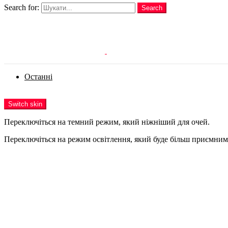
Search for:
Search
Login
Останні
Menu
Switch skin
Переключіться на темний режим, який ніжніший для очей.
Переключіться на режим освітлення, який буде більш приємним 
Login