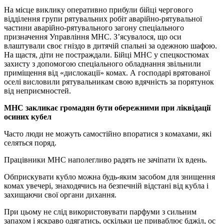
На місце виклику оперативно прибули бійці чергового
відділення групи рятувальних робіт аварійно-рятувальної
частини аварійно-рятувального загону спеціального
призначення Управління МНС. З’ясувалося, що оси
влаштували своє гніздо в дитячій спальні за одежною шафою.
На щастя, діти не постраждали. Бійці МНС у спецкостюмах
захисту з допомогою спеціального обладнання звільнили
приміщення від «дислокації» комах. А господарі врятованої
оселі висловили рятувальникам свою вдячність за порятунок
від неприємностей.
МНС закликає громадян бути обережними при ліквідації
осиних кубел
Часто люди не можуть самостійно впоратися з комахами, які
селяться поряд.
Працівники МНС наполегливо радять не зачіпати їх вдень.
Обприскувати кубло можна будь-яким засобом для знищення
комах увечері, знаходячись на безпечній відстані від кубла і
захищаючи свої органи дихання.
При цьому не слід використовувати парфуми з сильним
запахом і яскраво одягатись, оскільки це приваблює бджіл, ос