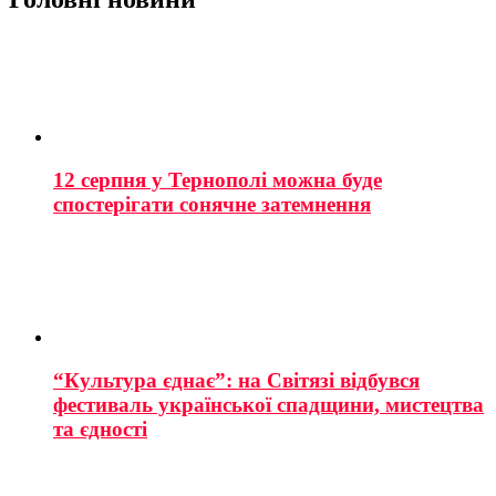
12 серпня у Тернополі можна буде
спостерігати сонячне затемнення
“Культура єднає”: на Світязі відбувся
фестиваль української спадщини, мистецтва
та єдності