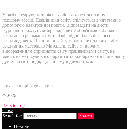
У разі передруку матеріалів - обов'язкове посилання в
першому абзаці. Працівники сайту спілкується з читачами з
допомогою електронної пошти. Відповідати на листи
журналісти можуть вибірково, але не обов'язково. За зміст
реклами та рекламних матеріалів відповідальність несе
рекламодавець. Працівнки сайту можуть не поділяти зміст
рекламних матеріалів Матеріали сайту є творчим
відображенням сприйняття світу працівниками сайту, не
мають на меті будь-кого образити та відображають лише нашу
дуику на світ, події, що в ньому відбуваються.
Контакти:
provse.ternopil@gmail.com
© 2026
Back to Top
Close
Search for:
Search
Новини