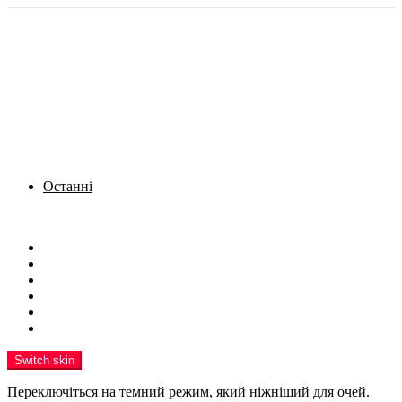
Останні
Menu
Новини
Політика
Кримінал
Фото
Надіслати новину
Реклама на сайті
Switch skin
Переключіться на темний режим, який ніжніший для очей.