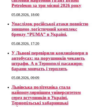
світовий нафтовий гігант British
Petroleum за три місяці 2026 року
05.08.2026, 18:00
Унаслідок російської атаки повністю
знищено логістичний комплекс
бренду “PUMA” в Україні.
05.08.2026, 17:20
У Львові перевірили кондиціонери в
автобусах: на порушників чекають
штрафи. А в Тернополі пасажири-
барани мовчать і терплять
05.08.2026, 09:09
Львівська політехніка стала
найпопулярнішим університетом
серед вступників в Україні.
Тернопільські хабарницькі