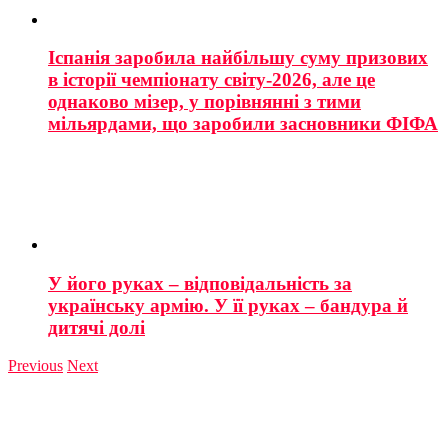
Іспанія заробила найбільшу суму призових
в історії чемпіонату світу-2026, але це
однаково мізер, у порівнянні з тими
мільярдами, що заробили засновники ФІФА
У його руках – відповідальність за
українську армію. У її руках – бандура й
дитячі долі
Previous
Next