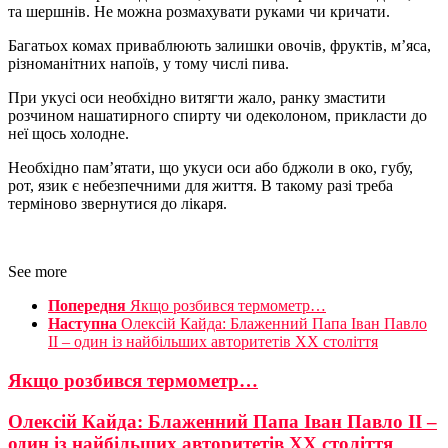
та шершнів. Не можна розмахувати руками чи кричати.
Багатьох комах приваблюють залишки овочів, фруктів, м’яса,
різноманітних напоїв, у тому числі пива.
При укусі оси необхідно витягти жало, ранку змастити
розчином нашатирного спирту чи одеколоном, прикласти до
неї щось холодне.
Необхідно пам’ятати, що укуси оси або бджоли в око, губу,
рот, язик є небезпечними для життя. В такому разі треба
терміново звернутися до лікаря.
See more
Попередня
Якщо розбився термометр…
Наступна
Олексій Кайда: Блаженний Папа Іван Павло
ІІ – один із найбільших авторитетів ХХ століття
Якщо розбився термометр…
Олексій Кайда: Блаженний Папа Іван Павло ІІ –
один із найбільших авторитетів ХХ століття