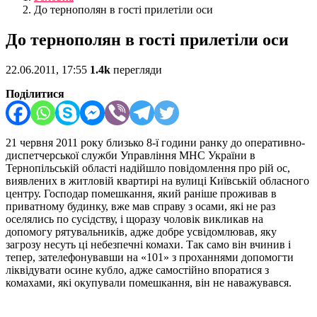
До тернополян в гості прилетіли оси
До тернополян в гості прилетіли оси
22.06.2011, 17:55
1.4k
перегляди
Поділитися
21 червня 2011 року близько 8-ї години ранку до оперативно-
диспетчерської служби Управління МНС України в
Тернопільській області надійшло повідомлення про рій ос,
виявлених в житловій квартирі на вулиці Київській обласного
центру.
Господар помешкання, який раніше проживав в
приватному будинку, вже мав справу з осами, які не раз
оселялись по сусідству, і щоразу чоловік викликав на
допомогу рятувальників, адже добре усвідомлював, яку
загрозу несуть ці небезпечні комахи. Так само він вчинив і
тепер, зателефонувавши на «101» з проханнями допомогти
ліквідувати осине кубло, адже самостійно впоратися з
комахами, які окупували помешкання, він не наважувався.