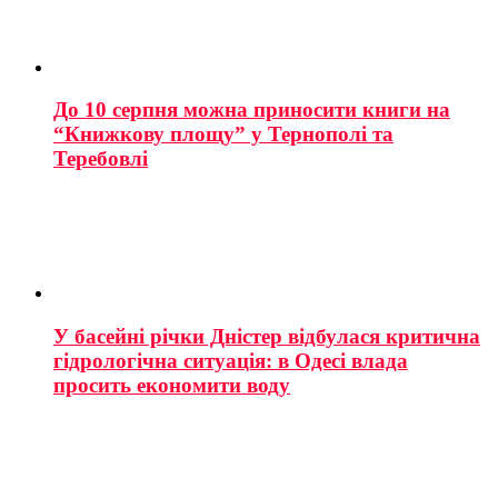
До 10 серпня можна приносити книги на
“Книжкову площу” у Тернополі та
Теребовлі
У басейні річки Дністер відбулася критична
гідрологічна ситуація: в Одесі влада
просить економити воду