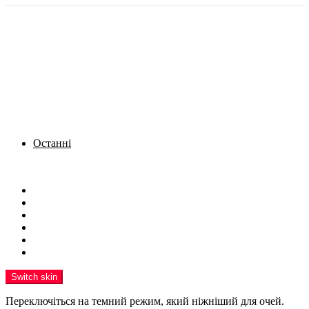
Останні
Menu
Новини
Політика
Кримінал
Фото
Надіслати новину
Реклама на сайті
Switch skin
Переключіться на темний режим, який ніжніший для очей.