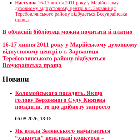
Наступна
16-17 липня 2011 року у Марійському
духовному відпустовому центрі в с. Зарваниця
Теребовлянського району відбудеться Всеукраїнська
проща
В обласній бібліотеці можна почитати й платно
16-17 липня 2011 року у Марійському духовному
відпустовому центрі в с. Зарваниця
Теребовлянського району відбудеться
Всеукраїнська проща
Новини
Коломойського посадять. Якщо
голову Верховного Суду Князева
посадили, то цю дрібноту запросто
06.08.2026, 18:16
Як влада Зеленського намагається
“хакнути” незалежні конкурси –