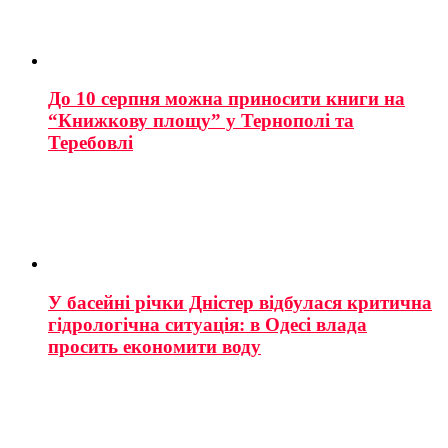
До 10 серпня можна приносити книги на
“Книжкову площу” у Тернополі та
Теребовлі
У басейні річки Дністер відбулася критична
гідрологічна ситуація: в Одесі влада
просить економити воду