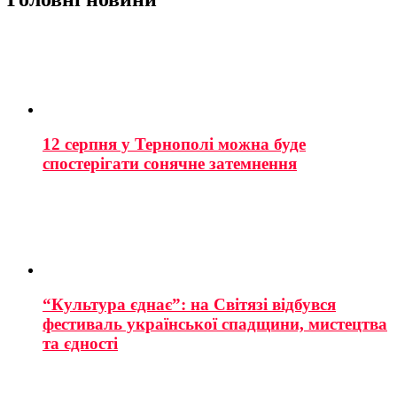
12 серпня у Тернополі можна буде
спостерігати сонячне затемнення
“Культура єднає”: на Світязі відбувся
фестиваль української спадщини, мистецтва
та єдності