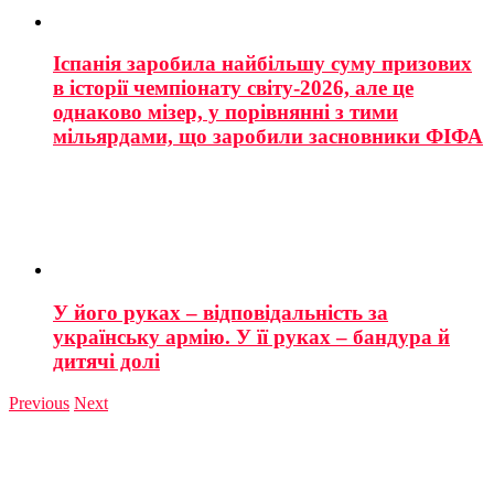
Іспанія заробила найбільшу суму призових
в історії чемпіонату світу-2026, але це
однаково мізер, у порівнянні з тими
мільярдами, що заробили засновники ФІФА
У його руках – відповідальність за
українську армію. У її руках – бандура й
дитячі долі
Previous
Next