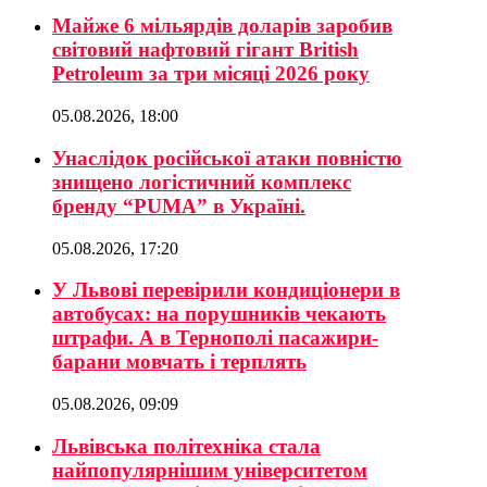
Майже 6 мільярдів доларів заробив
світовий нафтовий гігант British
Petroleum за три місяці 2026 року
05.08.2026, 18:00
Унаслідок російської атаки повністю
знищено логістичний комплекс
бренду “PUMA” в Україні.
05.08.2026, 17:20
У Львові перевірили кондиціонери в
автобусах: на порушників чекають
штрафи. А в Тернополі пасажири-
барани мовчать і терплять
05.08.2026, 09:09
Львівська політехніка стала
найпопулярнішим університетом