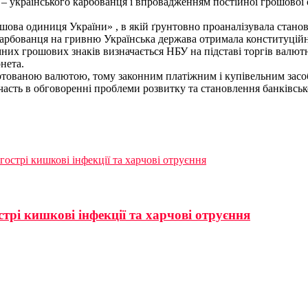
– українського карбованця і впровадженням постійної грошової 
ошова одиниця України» , в якій ґрунтовно проаналізувала станов
о карбованця на гривню Українська держава отримала конституц
емних грошових знаків визначається НБУ на підставі торгів ва
нета.
ертованою валютою, тому законним платіжним і купівельним засоб
часть в обговоренні проблеми розвитку та становлення банківськ
гострі кишкові інфекції та харчові отруєння
стрі кишкові інфекції та харчові отруєння