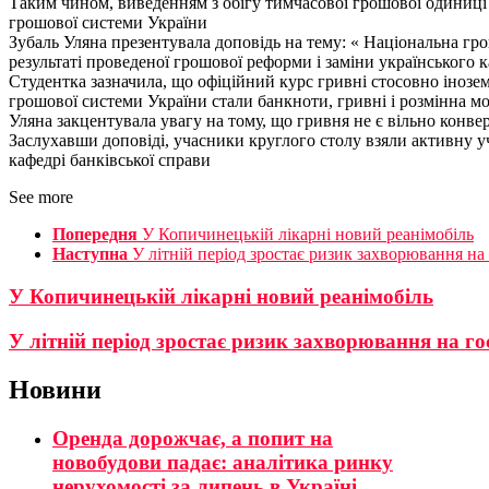
Таким чином, виведенням з обігу тимчасової грошової одиниці 
грошової системи України
Зубаль Уляна презентувала доповідь на тему: « Національна гр
результаті проведеної грошової реформи і заміни українськог
Студентка зазначила, що офіційний курс гривні стосовно іноз
грошової системи України стали банкноти, гривні і розмінна мо
Уляна закцентувала увагу на тому, що гривня не є вільно конв
Заслухавши доповіді, учасники круглого столу взяли активну у
кафедрі банківської справи
See more
Попередня
У Копичинецькій лікарні новий реанімобіль
Наступна
У літній період зростає ризик захворювання на 
У Копичинецькій лікарні новий реанімобіль
У літній період зростає ризик захворювання на го
Новини
Оренда дорожчає, а попит на
новобудови падає: аналітика ринку
нерухомості за липень в Україні