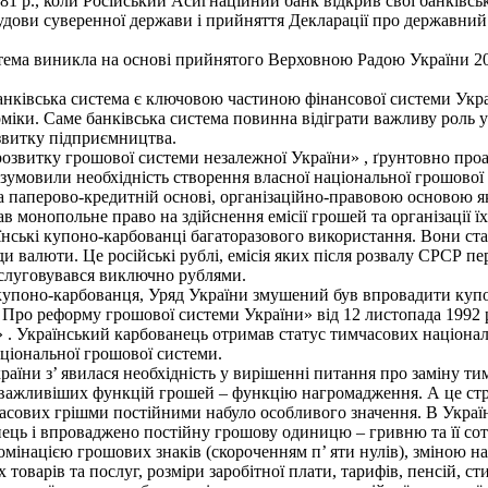
1 р., коли Російський Асигнаційний банк відкрив свої банківські к
дови суверенної держави і прийняття Декларації про державний с
стема виникла на основі прийнятого Верховною Радою України 20
анківська система є ключовою частиною фінансової системи Укра
іки. Саме банківська система повинна відіграти важливу роль у 
озвитку підприємництва.
розвитку грошової системи незалежної України» , ґрунтовно проа
зумовили необхідність створення власної національної грошової
 паперово-кредитній основі, організаційно-правовою основою яко
в монопольне право на здійснення емісії грошей та організації їх 
аїнські купоно-карбованці багаторазового використання. Вони ст
и валюти. Це російські рублі, емісія яких після розвалу СРСР пе
бслуговувався виключно рублями.
купоно-карбованця, Уряд України змушений був впровадити купон
« Про реформу грошової системи України» від 12 листопада 1992 р
 . Український карбованець отримав статус тимчасових націонал
ціональної грошової системи.
аїни з’ явилася необхідність у вирішенні питання про заміну ти
йважливіших функцій грошей – функцію нагромадження. А це стр
сових грішми постійними набуло особливого значення. В Україні
анець і впроваджено постійну грошову одиницю – гривню та її сот
омінацією грошових знаків (скороченням п’ яти нулів), зміною н
товарів та послуг, розміри заробітної плати, тарифів, пенсій, ст