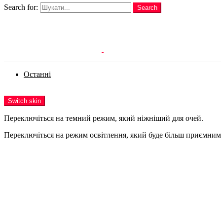
Search for:
Search
Login
Останні
Menu
Switch skin
Переключіться на темний режим, який ніжніший для очей.
Переключіться на режим освітлення, який буде більш приємним 
Login