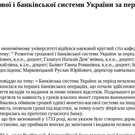
ої і банківської системи України за пер
економічному університеті відбувся науковий круглий стіл кафе
му: “ Розвиток грошової і банківської системи України за період
ович, к.е.н., доцент; Галапуп Наталія Дем’ янівна, к.е.н., доцен
йлівна, к.і.н., доцент; Балянт Ганна Романівна, к.е.н., доцент; 
т-дослідник; Марковецький Руслан Юрійович, директор навчально-
овіддю на тему: « Банківська система України за період незалежн
зупинилася на перших банківських операціях, що почали здійсню
яття вкладів та видання за ними певних відсотків. Подальшого ро
оргівля та наявність у греків власних монет сприяли виникненн
займались обміном грошей однієї монетно-вагової системи на іншу
іста, позичали гроші під відсотки, за певну плату зберігали цінн
ретворилась на прототип сучасного банку.
 що був заснований у 1733 році, коли указом було створено держ
 установи, що приймали внески до запитання і видавали позики або