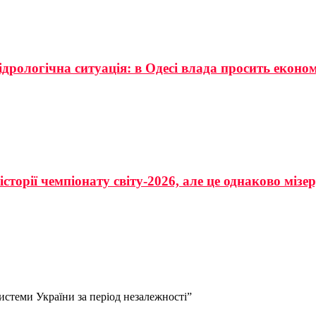
ідрологічна ситуація: в Одесі влада просить еконо
сторії чемпіонату світу-2026, але це однаково мізе
системи України за період незалежності”