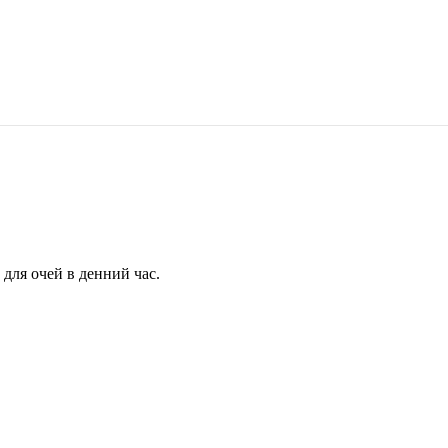
для очей в денний час.