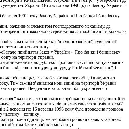
онтори в Києві, Ніжині, Харкові, а в 1782 р. – у Херсоні і т.д.
уверенітет України (16 листопада 1990 р.) та Закону України «
 березня 1991 року Закону України « Про банки і банківську
їни, важливим елементом господарського механізму, де
створенні оптимального середовища для мобілізації й вільного
налізувала становлення України як незалежної, суверенної
 системи ринкового типу.
ї стало прийняття Закону України « Про банки і банківську
обігу на території України.
али доповненням до рублевої грошової маси, що випускалася в
рейшла від союзного уряду до уряду Російської Федерації, і
о-карбованець у сферу безготівкового обігу і вилучити з
оку. Тим самим з’ явилися нові єдині на території України
ьних грошей. Введення в загальний обіг українського
мчасової валюти – українського карбованця на валюту постійну.
имує економічне зростання, бо не стимулює економічних суб’
 з 2 вересня по 16 вересня 1996 року була проведена грошова
у частину – копійку.
азви грошової одиниці. Через обмін грошових знаків замінено
ипендій, платіжних зобов’ язань тощо.