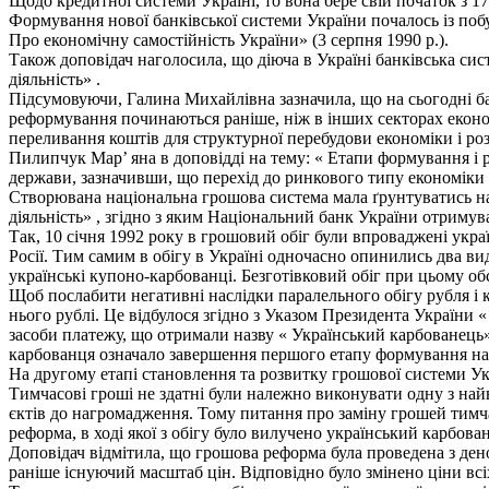
Щодо кредитної системи Україні, то вона бере свій початок з 178
Формування нової банківської системи України почалось із побу
Про економічну самостійність України» (3 серпня 1990 р.).
Також доповідач наголосила, що діюча в Україні банківська си
діяльність» .
Підсумовуючи, Галина Михайлівна зазначила, що на сьогодні б
реформування починаються раніше, ніж в інших секторах економ
переливання коштів для структурної перебудови економіки і р
Пилипчук Мар’ яна в доповідді на тему: « Етапи формування і 
держави, зазначивши, що перехід до ринкового типу економіки 
Створювана національна грошова система мала ґрунтуватись на
діяльність» , згідно з яким Національний банк України отримува
Так, 10 січня 1992 року в грошовий обіг були впроваджені укр
Росії. Тим самим в обігу в Україні одночасно опинились два вид
українські купоно-карбованці. Безготівковий обіг при цьому о
Щоб послабити негативні наслідки паралельного обігу рубля і 
нього рублі. Це відбулося згідно з Указом Президента України 
засоби платежу, що отримали назву « Український карбованець»
карбованця означало завершення першого етапу формування на
На другому етапі становлення та розвитку грошової системи Укр
Тимчасові гроші не здатні були належно виконувати одну з на
єктів до нагромадження. Тому питання про заміну грошей тимча
реформа, в ході якої з обігу було вилучено український карбов
Доповідач відмітила, що грошова реформа була проведена з ден
раніше існуючий масштаб цін. Відповідно було змінено ціни всіх 