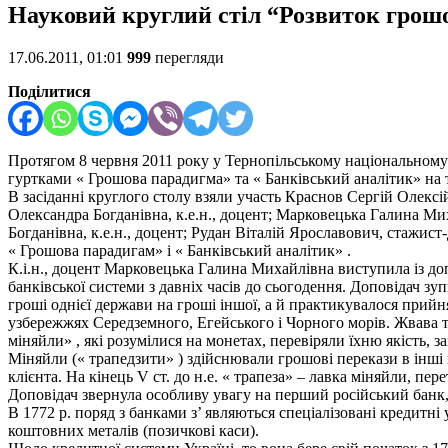
Науковий круглий стіл “Розвиток грошов
17.06.2011, 01:01
999
перегляди
Поділитися
Протягом 8 червня 2011 року у Тернопільському національному 
гуртками « Грошова парадигма» та « Банківський аналітик» на те
В засіданні круглого столу взяли участь Краснов Сергій Олексій
Олександра Богданівна, к.е.н., доцент; Марковецька Галина Миха
Богданівна, к.е.н., доцент; Рудан Віталій Ярославович, стажис
« Грошова парадигам» і « Банківський аналітик» .
К.і.н., доцент Марковецька Галина Михайлівна виступила із доп
банківської системи з давніх часів до сьогодення. Доповідач 
гроші однієї держави на гроші іншої, а й практикувалося прийн
узбережжях Середземного, Егейського і Чорного морів. Жвава т
міняйли» , які розумілися на монетах, перевіряли їхню якість, 
Міняйли (« трапедзити» ) здійснювали грошові перекази в інші м
клієнта. На кінець V ст. до н.е. « трапеза» – лавка міняйли, пе
Доповідач звернула особливу увагу на перший російський банк,
В 1772 р. поряд з банками з’ являються спеціалізовані кредитні
коштовних металів (позичкові каси).