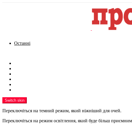
Останні
Menu
Новини
Політика
Кримінал
Фото
Надіслати новину
Реклама на сайті
Switch skin
Переключіться на темний режим, який ніжніший для очей.
Переключіться на режим освітлення, який буде більш приємним 
шукати