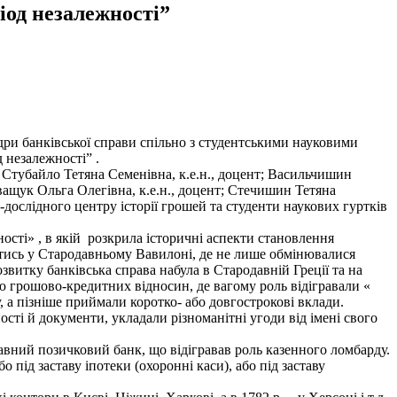
іод незалежності”
дри банківської справи спільно з студентськими науковими
 незалежності” .
т; Стубайло Тетяна Семенівна, к.е.н., доцент; Васильчишин
Іващук Ольга Олегівна, к.е.н., доцент; Стечишин Тетяна
дослідного центру історії грошей та студенти наукових гуртків
ості» , в якій розкрила історичні аспекти становлення
ватись у Стародавньому Вавилоні, де не лише обмінювалися
звитку банківська справа набула в Стародавній Греції та на
ю грошово-кредитних відносин, де вагому роль відігравали «
, а пізніше приймали коротко- або довгострокові вклади.
ості й документи, укладали різноманітні угоди від імені свого
авний позичковий банк, що відігравав роль казенного ломбарду.
 під заставу іпотеки (охоронні каси), або під заставу