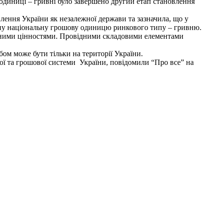
одиниці – гривні було завершено другий етап становлення
лення України як незалежної держави та зазначила, що у
ійну національну грошову одиницю ринкового типу – гривню.
лютними цінностями. Провідними складовими елементами
ом може бути тільки на території України.
ої та грошової системи України, повідомили “Про все” на