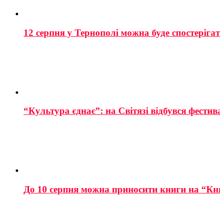
12 серпня у Тернополі можна буде спостеріга
“Культура єднає”: на Світязі відбувся фестив
До 10 серпня можна приносити книги на “Кн