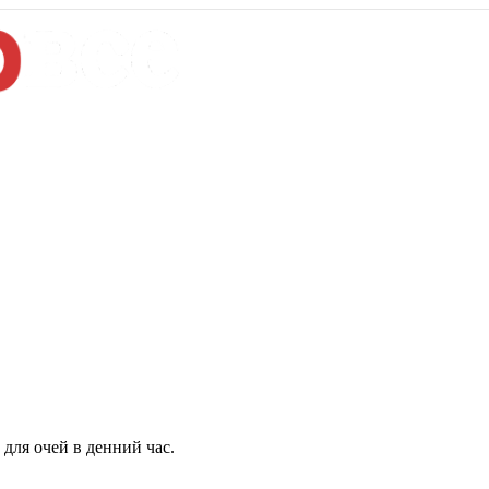
для очей в денний час.