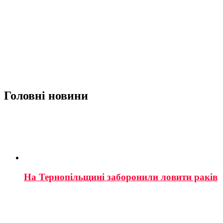
Головні новини
На Тернопільщині заборонили ловити раків