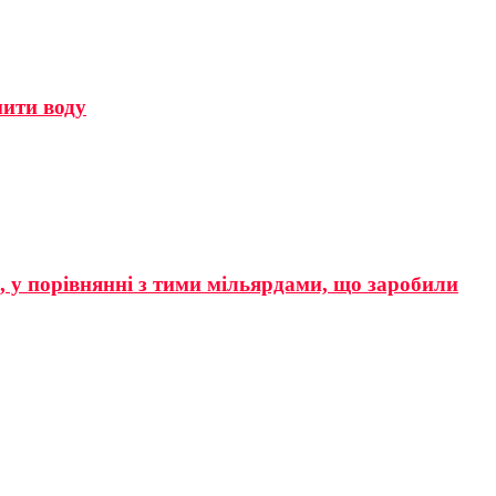
мити воду
р, у порівнянні з тими мільярдами, що заробили