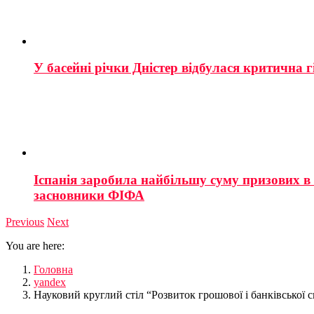
У басейні річки Дністер відбулася критична г
Іспанія заробила найбільшу суму призових в і
засновники ФІФА
Previous
Next
You are here:
Головна
yandex
Науковий круглий стіл “Розвиток грошової і банківської 