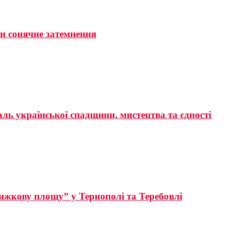
ти сонячне затемнення
аль української спадщини, мистецтва та єдності
ижкову площу” у Тернополі та Теребовлі