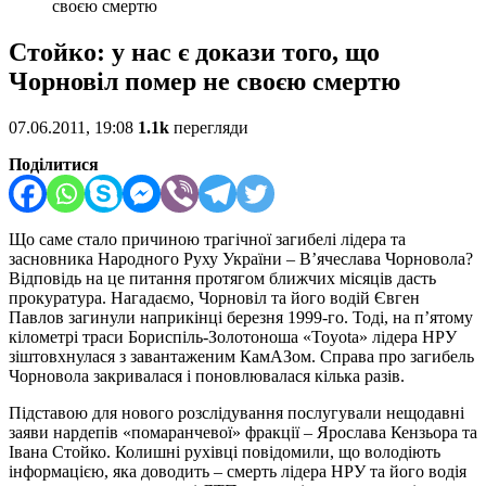
своєю смертю
Стойко: у нас є докази того, що
Чорновіл помер не своєю смертю
07.06.2011, 19:08
1.1k
перегляди
Поділитися
Що саме стало причиною трагічної загибелі лідера та
засновника Народного Руху України – В’ячеслава Чорновола?
Відповідь на це питання протягом ближчих місяців дасть
прокуратура. Нагадаємо, Чорновіл та його водій Євген
Павлов загинули наприкінці березня 1999-го. Тоді, на п’ятому
кілометрі траси Бориспіль-Золотоноша «Toyota» лідера НРУ
зіштовхнулася з завантаженим КамАЗом. Справа про загибель
Чорновола закривалася і поновлювалася кілька разів.
Підставою для нового розслідування послугували нещодавні
заяви нардепів «помаранчевої» фракції – Ярослава Кензьора та
Івана Стойко. Колишні рухівці повідомили, що володіють
інформацією, яка доводить – смерть лідера НРУ та його водія