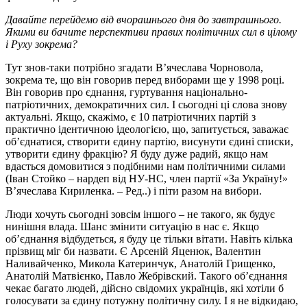
Давайте перейдемо від вчорашнього дня до завтрашнього.
Якими ви бачите перспективи правих політичних сил в цілому
і Руху зокрема?
Тут знов-таки потрібно згадати В’ячеслава Чорновола,
зокрема те, що він говорив перед виборами ще у 1998 році.
Він говорив про єднання, гуртування національно-
патріотичних, демократичних сил. І сьогодні ці слова знову
актуальні. Якщо, скажімо, є 10 патріотичних партій з
практично ідентичною ідеологією, що, запитується, заважає
об’єднатися, створити єдину партію, висунути єдині списки,
утворити єдину фракцію? Я буду дуже радий, якщо нам
вдасться домовитися з подібними нам політичними силами
(Іван Стойко – нардеп від НУ-НС, член партії «За Україну!»
В’ячеслава Кириленка. – Ред..) і піти разом на вибори.
Люди хочуть сьогодні зовсім іншого – не такого, як будує
нинішня влада. Шанс змінити ситуацію в нас є. Якщо
об’єднання відбудеться, я буду це тільки вітати. Навіть кілька
прізвищ міг би назвати. Є Арсеній Яценюк, Валентин
Наливайченко, Микола Катеринчук, Анатолій Грищенко,
Анатолій Матвієнко, Павло Жебрівский. Такого об’єднання
чекає багато людей, дійсно свідомих українців, які хотіли б
голосувати за єдину потужну політичну силу. І я не відкидаю,