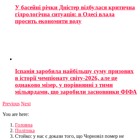
У басейні річки Дністер відбулася критична
гідрологічна ситуація: в Одесі влада
просить економити воду
Іспанія заробила найбільшу суму призових
в історії чемпіонату світу-2026, але це
однаково мізер, у порівнянні з тими
мільярдами, що заробили засновники ФІФА
Previous
Next
You are here:
Головна
Політика
Стойко: у нас є докази того, що Чорновіл помер не