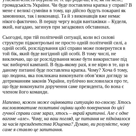
громадськість України. Чи буде поставлена крапка у справі? В
мене є великі сумніви в тому, що дійсно будуть покарані як
замовники, так і виконавці. Та й з виконавців вже немає
нікого фактично. В першу чергу водія вантажівки – Куделя,
який, нагадаю, загинув при загадкових обставинах.
Сьогодні, при тій політичній ситуації, коли всі силові
структури підконтрольні не просто одній політичній силі, а
одній особі, розслідування цієї справи може повернутися в
той бік, який буде вигідний цій особі. В тому числі, не
виключаю, що це розслідування може бути використане під
час виборчої кампанії. В будь-якому разі, я не вірю в те, що в
даному питанні буде поставлена крапка. Чому? Хоча б тому,
що людина, яка покликана виконувати обов’язки догляду за
дотриманням законів України, публічно висловилася про те,
що буде виконувати доручення саме президента, бо вона є
членом його команди.
Напевно, кожен може оцінювати ситуацію по-своєму. Хтось
висловлюватиме позитивні оцінки щодо повернення до цієї
гучної справи саме зараз, хтось – вкрай критичні. Але є одне
вагоме «але». Чому, на ваш погляд, це питання не піднімалося
за часів президентства Ющенка? Думаю, ви розумієте, чому
саме я ставлю це запитання.