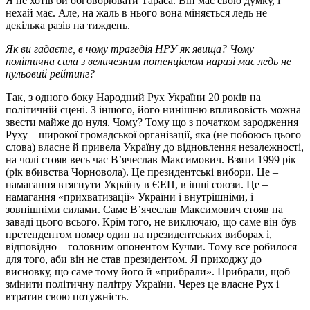
Я не хотів би обговорювати Тараса. Він має свою думку, і
нехай має. Але, на жаль в нього вона міняється ледь не
декілька разів на тиждень.
Як ви гадаєте, в чому трагедія НРУ як явища? Чому
політична сила з величезним потенціалом наразі має ледь не
нульовий рейтинг?
Так, з одного боку Народний Рух України 20 років на
політичній сцені. З іншого, його нинішню впливовість можна
звести майже до нуля. Чому? Тому що з початком зародження
Руху – широкої громадської організації, яка (не побоюсь цього
слова) власне й привела Україну до відновлення незалежності,
на чолі стояв весь час В’ячеслав Максимович. Взяти 1999 рік
(рік вбивства Чорновола). Це президентські вибори. Це –
намагання втягнути Україну в ЄЕП, в інші союзи. Це –
намагання «прихватизації» України і внутрішніми, і
зовнішніми силами. Саме В’ячеслав Максимович стояв на
заваді цього всього. Крім того, не виключаю, що саме він був
претендентом номер один на президентських виборах і,
відповідно – головним опонентом Кучми. Тому все робилося
для того, аби він не став президентом. Я приходжу до
висновку, що саме тому його й «прибрали». Прибрали, щоб
змінити політичну палітру України. Через це власне Рух і
втратив свою потужність.