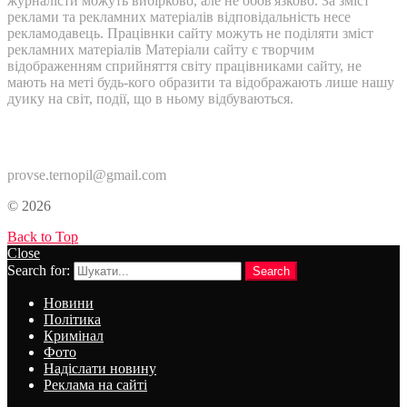
журналісти можуть вибірково, але не обов'язково. За зміст
реклами та рекламних матеріалів відповідальність несе
рекламодавець. Працівнки сайту можуть не поділяти зміст
рекламних матеріалів Матеріали сайту є творчим
відображенням сприйняття світу працівниками сайту, не
мають на меті будь-кого образити та відображають лише нашу
дуику на світ, події, що в ньому відбуваються.
Контакти:
provse.ternopil@gmail.com
© 2026
Back to Top
Close
Search for:
Search
Новини
Політика
Кримінал
Фото
Надіслати новину
Реклама на сайті