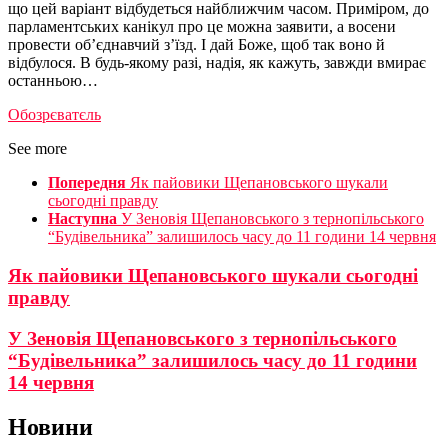
що цей варіант відбудеться найближчим часом. Приміром, до
парламентських канікул про це можна заявити, а восени
провести об’єднавчий з’їзд. І дай Боже, щоб так воно й
відбулося. В будь-якому разі, надія, як кажуть, завжди вмирає
останньою…
Обозрєватєль
See more
Попередня
Як пайовики Щепановського шукали
сьогодні правду
Наступна
У Зеновія Щепановського з тернопільського
“Будівельника” залишилось часу до 11 години 14 червня
Як пайовики Щепановського шукали сьогодні
правду
У Зеновія Щепановського з тернопільського
“Будівельника” залишилось часу до 11 години
14 червня
Новини