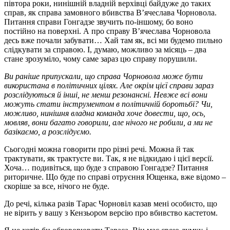
півтора роки, нинішній владній верхівці байдуже до таких
справ, як справа замовного вбивства В’ячеслава Чорновола.
Питання справи Гонгадзе звучить по-іншому, бо воно
постійно на поверхні. А про справу В’ячеслава Чорновола
десь вже почали забувати… Хай там як, всі ми будемо пильно
слідкувати за справою. І, думаю, можливо за місяць – два
стане зрозуміло, чому саме зараз цю справу порушили.
Ви раніше припускали, що справа Чорновола може бути
використана в політичних цілях. Але окрім цієї справи зараз
розслідуються й інші, не менш резонансні. Невже всі вони
можуть стати інструментом в політичній боротьбі? Чи,
можливо, нинішня владна команда хоче довести, що, ось,
мовляв, вони багато говорили, але нічого не робили, а ми не
базікаємо, а розслідуємо.
Сьогодні можна говорити про різні речі. Можна й так
трактувати, як трактуєте ви. Так, я не відкидаю і цієї версії.
Хоча… подивіться, що буде з справою Гонгадзе? Питання
риторичне. Що буде по справі отруєння Ющенка, вже відомо –
скоріше за все, нічого не буде.
До речі, кілька разів Тарас Чорновіл казав мені особисто, що
не вірить у вашу з Кензьором версію про вбивство кастетом.