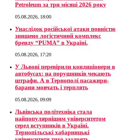
Petroleum за три місяці 2026 року
05.08.2026, 18:00
Унаслідок російської атаки повністю
знищено логістичний комплекс
бренду “PUMA” в Україні.
05.08.2026, 17:20
У Львові перевірили кондиціонери в
автобусах: на порушників чекають
штрафи. А в Тернополі пасажири-
барани мовчать і терплять
05.08.2026, 09:09
Львівська політехніка стала
найпопулярнішим університетом
серед вступників в Україні.
Тернопільські хабарницькі
університети тихо заздрять