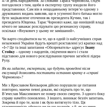
47-й день народження. За словами Тараса Чорновола, слідчі
погодилися з тим, щоби в експертну групу входили його
представники. Сам він в нещодавньому інтерв’ю одному з
друкованих видань заявляв, що в усуненні його батька могло
бути зацікавлене оточення як президента Кучми, так і
президента Ющенка. Тарас Чорновіл каже, що нинішній владі
нічого не заважає розслідувати цю резонансну справу,
оскільки «Янукович у цьому не замішаний».
Чи варто сподіватися на те, що в одній із найгучніших справ
незалежної України будуть врешті розставлені усі крапки над
«І»? Це та інші запитання «Обозреватель» адресує
Івану
Стойку
– одному з нардепів, свідчення якого і стали
підставою для нового розслідування причин загибелі лідера
Руху.
Як ви гадаєте, експертизи, що будуть проведені після
ексгумації дозволять поставити останню крапку в «справі
Чорновола»?
Ми з Ярославом Кензьором дійсно порушили це питання
повторно, маючи певні докази, які свідчать про те, що
В’ячеслав Максимович не помер своєю смертю. З одного боку
справу начебто поновлено. З іншого, виникає безліч запитань.
Зокрема й про те, коли і як було витягнуто тіло. Ця
утаємниченість обурила не те що родичів, а й, як на мене,