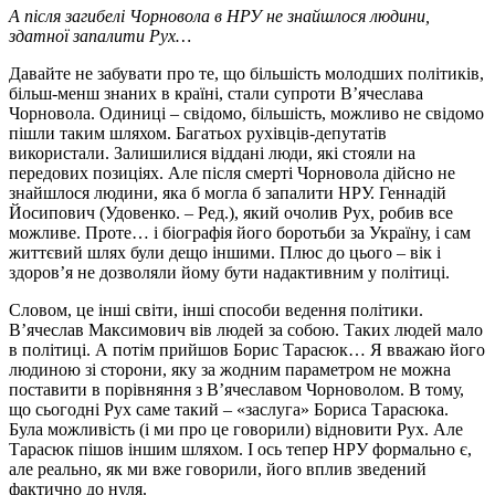
А після загибелі Чорновола в НРУ не знайшлося людини,
здатної запалити Рух…
Давайте не забувати про те, що більшість молодших політиків,
більш-менш знаних в країні, стали супроти В’ячеслава
Чорновола. Одиниці – свідомо, більшість, можливо не свідомо
пішли таким шляхом. Багатьох рухівців-депутатів
використали. Залишилися віддані люди, які стояли на
передових позиціях. Але після смерті Чорновола дійсно не
знайшлося людини, яка б могла б запалити НРУ. Геннадій
Йосипович (Удовенко. – Ред.), який очолив Рух, робив все
можливе. Проте… і біографія його боротьби за Україну, і сам
життєвий шлях були дещо іншими. Плюс до цього – вік і
здоров’я не дозволяли йому бути надактивним у політиці.
Словом, це інші світи, інші способи ведення політики.
В’ячеслав Максимович вів людей за собою. Таких людей мало
в політиці. А потім прийшов Борис Тарасюк… Я вважаю його
людиною зі сторони, яку за жодним параметром не можна
поставити в порівняння з В’ячеславом Чорноволом. В тому,
що сьогодні Рух саме такий – «заслуга» Бориса Тарасюка.
Була можливість (і ми про це говорили) відновити Рух. Але
Тарасюк пішов іншим шляхом. І ось тепер НРУ формально є,
але реально, як ми вже говорили, його вплив зведений
фактично до нуля.