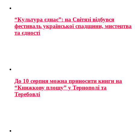
“Культура єднає”: на Світязі відбувся
фестиваль української спадщини, мистецтва
та єдності
До 10 серпня можна приносити книги на
“Книжкову площу” у Тернополі та
Теребовлі