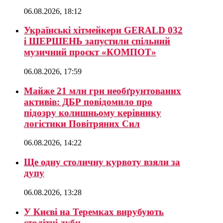
06.08.2026, 18:12
Українські хітмейкери GERALD 032
і ШЕРШЕНЬ запустили спільний
музичний проєкт «КОМПОТ»
06.08.2026, 17:59
Майже 21 млн грн необґрунтованих
активів: ДБР повідомило про
підозру колишньому керівнику
логістики Повітряних Сил
06.08.2026, 14:22
Ще одну столичну курвоту взяли за
дупу
06.08.2026, 13:28
У Києві на Теремках вирубують
столітні дуби