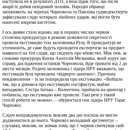
наступила не в результаті ДТП, а внаслідок того, що після
аварії їх добив невідомий чоловік. Народні обранці
запевняють: на черепах Чорновола та Павлова судмедексперти
зафіксували сліди чотирьох лінійних ударів, які могли бути
нанесені зокрема кастетом.
І ось днями стало відомо, що в перших числах червня
столична прокуратура в режимі цілковитої секретності
провела ексгумацію тіла засновника Руху. В прокуратурі не
уточнюють, де саме будуть проходити експертизи на предмет
наявності на тілі слідів, що свідчать про вбивство. Між тим, за
словами прокурора Києва Анатолія Мельника, який курує цю
справу, дослідження останків Чорновола, буде тривати від 2 до
шести місяців. Родичі засновника і лідера НРУ вважають, що
ексгумація була проведена «відверто цинічно». Причина
невдоволення – їх не попередили про ексгумацію. «Вийшло
так, що я дізнався про ексгумацію постфактум, майже
випадково. Сестра батька – Валентина, прийшла на цвинтар і
побачила, що ексгумацію вже провели. Такі речі у такий
спосіб робити не можна», – обурюється син лідера НРУ Тарас
Чорновіл.
Слідчі виправдовуються, мовляв два дні поспіль не могли
додзвонитися до нього. Чорновіл молодший аргументує –
слухавку, мовляв, не знімав тому, що 1 червня святкував свій