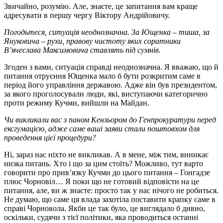
Звичайно, розумію. Але, знаєте, це запитання вам краще
адресувати в першу чергу Віктору Андрійовичу.
Погодьтеся, ситуація неоднозначна. За Ющенка – тиша, за
Януковича – рухи, правову чистоту яких соратники
В’ячеслава Максимовича ставлять під сумнів.
Згоден з вами, ситуація справді неоднозначна. Я вважаю, що й
питання отруєння Ющенка мало б бути розкритим саме в
період його управління державою. Адже він був президентом,
за якого проголосували люди, які, виступаючи категорично
проти режиму Кучми, вийшли на Майдан.
Чи викликали вас з паном Кензьором до Генпрокуратури перед
ексгумацією, адже саме ваші заяви стали поштовхом для
проведення цієї процедури?
Ні, зараз нас ніхто не викликав. А в мене, між тим, виникає
низка питань. Хто і що за цим стоїть? Можливо, тут варто
говорити про прив’язку Кучми до цього питання – Гонгадзе
плюс Чорновіл… Я поки що не готовий відповісти на це
питання, але, ви ж знаєте: просто так у нас нічого не робиться.
Не думаю, що саме ця влада захотіла поставити крапку саме в
справі Чорновола. Якби це так було, це виглядало б дивно,
оскільки, судячи з тієї політики, яка проводиться останні