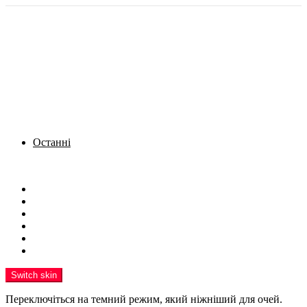
Останні
Menu
Новини
Політика
Кримінал
Фото
Надіслати новину
Реклама на сайті
Switch skin
Переключіться на темний режим, який ніжніший для очей.