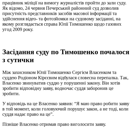
працівник міліції на вимогу журналістів пройти до зали суду.
Як відомо, 24 червня Печерський районний суд дозволив
присутність представників засобів масової інформації та
здійснення відео- та фотозйомки на судовому засіданні, на
якому розглядається справа Юлії Тимошенко щодо газових
угод 2009 року.
Засідання суду по Тимошенко почалося
з сутички
Між захисником Юлії Тимошенко Сергієм Власенком та
суддею Родіоном Кірєєвим відбулася словесна перепалка. Так,
Власенко звинуватив суддю у порушенні закону. Він хотів
зробити відповідну заяву, водночас суддя заборонив це
зробити.
У відповідь на це Власенко заявив: “Я маю право робити заяву
в той момент, коли головуючий порушує закон, а не тоді, коли
суддя надає право на це”.
Пізніше Власенко отримав право виголосити заяву.