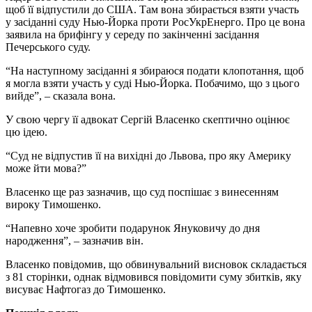
щоб її відпустили до США. Там вона збирається взяти участь
у засіданні суду Нью-Йорка проти РосУкрЕнерго. Про це вона
заявила на брифінгу у середу по закінченні засідання
Печерського суду.
“На наступному засіданні я збираюся подати клопотання, щоб
я могла взяти участь у суді Нью-Йорка. Побачимо, що з цього
вийде”, – сказала вона.
У свою чергу її адвокат Сергій Власенко скептично оцінює
цю ідею.
“Суд не відпустив її на вихідні до Львова, про яку Америку
може йти мова?”
Власенко ще раз зазначив, що суд поспішає з винесенням
вироку Тимошенко.
“Напевно хоче зробити подарунок Януковичу до дня
народження”, – зазначив він.
Власенко повідомив, що обвинувальний висновок складається
з 81 сторінки, однак відмовився повідомити суму збитків, яку
висуває Нафтогаз до Тимошенко.