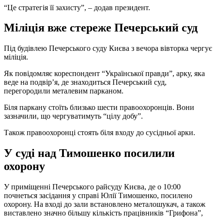
“Це стратегія її захисту”, – додав президент.
Міліція вже стереже Печерський суд
Під будівлею Печерського суду Києва з вечора вівторка чергує
міліція.
Як повідомляє кореспондент “Української правди”, арку, яка
веде на подвір’я, де знаходиться Печерський суд,
перегородили металевим парканом.
Біля паркану стоїть близько шести правоохоронців. Вони
зазначили, що чергуватимуть “цілу добу”.
Також правоохоронці стоять біля входу до сусідньої арки.
У суді над Тимошенко посилили
охорону
У приміщенні Печерського райсуду Києва, де о 10:00
почнеться засідання у справі Юлії Тимошенко, посилено
охорону. На вході до зали встановлено металошукач, а також
виставлено значно більшу кількість працівників “Грифона”,