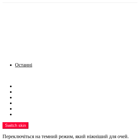
Останні
Menu
Новини
Політика
Кримінал
Фото
Надіслати новину
Реклама на сайті
Switch skin
Переключіться на темний режим, який ніжніший для очей.