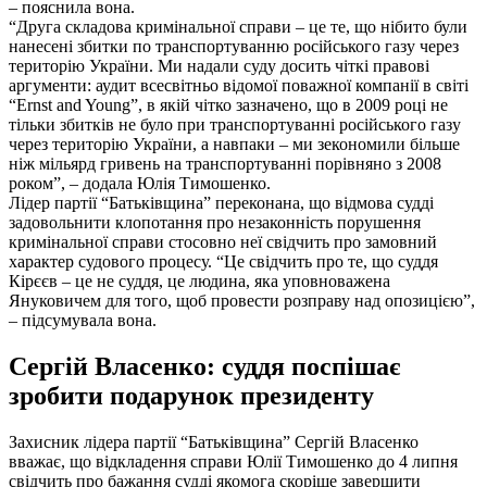
– пояснила вона.
“Друга складова кримінальної справи – це те, що нібито були
нанесені збитки по транспортуванню російського газу через
територію України. Ми надали суду досить чіткі правові
аргументи: аудит всесвітньо відомої поважної компанії в світі
“Ernst and Young”, в якій чітко зазначено, що в 2009 році не
тільки збитків не було при транспортуванні російського газу
через територію України, а навпаки – ми зекономили більше
ніж мільярд гривень на транспортуванні порівняно з 2008
роком”, – додала Юлія Тимошенко.
Лідер партії “Батьківщина” переконана, що відмова судді
задовольнити клопотання про незаконність порушення
кримінальної справи стосовно неї свідчить про замовний
характер судового процесу. “Це свідчить про те, що суддя
Кірєєв – це не суддя, це людина, яка уповноважена
Януковичем для того, щоб провести розправу над опозицією”,
– підсумувала вона.
Сергій Власенко: суддя поспішає
зробити подарунок президенту
Захисник лідера партії “Батьківщина” Сергій Власенко
вважає, що відкладення справи Юлії Тимошенко до 4 липня
свідчить про бажання судді якомога скоріше завершити