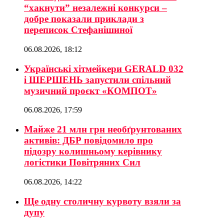
“хакнути” незалежні конкурси –
добре показали приклади з
переписок Стефанішиної
06.08.2026, 18:12
Українські хітмейкери GERALD 032
і ШЕРШЕНЬ запустили спільний
музичний проєкт «КОМПОТ»
06.08.2026, 17:59
Майже 21 млн грн необґрунтованих
активів: ДБР повідомило про
підозру колишньому керівнику
логістики Повітряних Сил
06.08.2026, 14:22
Ще одну столичну курвоту взяли за
дупу