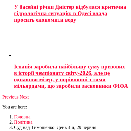
У басейні річки Дністер відбулася критична
гідрологічна ситуація: в Одесі влада
просить економити воду
Іспанія заробила найбільшу суму призових
в історії чемпіонату світу-2026, але це
однаково мізер, у порівнянні з тими
мільярдами, що заробили засновники ФІФА
Previous
Next
You are here:
Головна
Політика
Суд над Тимошенко. День 3-й, 29 червня