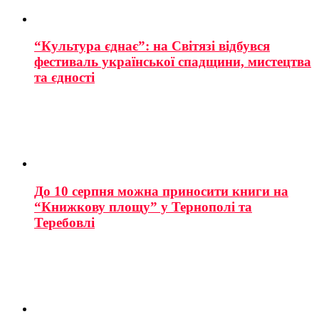
“Культура єднає”: на Світязі відбувся
фестиваль української спадщини, мистецтва
та єдності
До 10 серпня можна приносити книги на
“Книжкову площу” у Тернополі та
Теребовлі