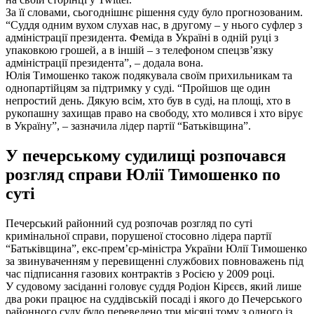
За її словами, сьогоднішнє рішення суду було прогнозованим.
“Суддя одним вухом слухав нас, в другому – у нього суфлер з
адміністрації президента. Феміда в Україні в одній руці з
упаковкою грошей, а в іншій – з телефоном спецзв’язку
адміністрації президента”, – додала вона.
Юлія Тимошенко також подякувала своїм прихильникам та
однопартійцям за підтримку у суді. “Пройшов ще один
непростий день. Дякую всім, хто був в суді, на площі, хто в
рукопашну захищав право на свободу, хто молився і хто вірує
в Україну”, – зазначила лідер партії “Батьківщина”.
У печерському судилищі розпочався
розгляд справи Юлії Тимошенко по
суті
Печерський районний суд розпочав розгляд по суті
кримінальної справи, порушеної стосовно лідера партії
“Батьківщина”, екс-прем’єр-міністра України Юлії Тимошенко
за звинуваченням у перевищенні службових повноважень під
час підписання газових контрактів з Росією у 2009 році.
У судовому засіданні головує суддя Родіон Кірєєв, який лише
два роки працює на суддівській посаді і якого до Печерського
районного суду було переведено три місяці тому з одного із