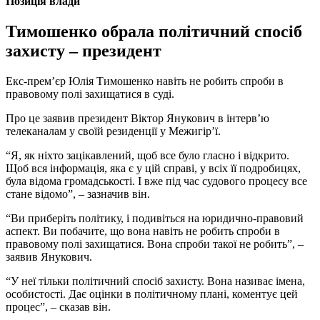
Позиція влади
Тимошенко обрала політичний спосіб
захисту – президент
Екс-прем’єр Юлія Тимошенко навіть не робить спроби в
правовому полі захищатися в суді.
Про це заявив президент Віктор Янукович в інтерв’ю
телеканалам у своїй резиденції у Межигір’ї.
“Я, як ніхто зацікавлений, щоб все було гласно і відкрито.
Щоб вся інформація, яка є у цій справі, у всіх її подробицях,
була відома громадськості. І вже під час судового процесу все
стане відомо”, – зазначив він.
“Ви приберіть політику, і подивіться на юридично-правовий
аспект. Ви побачите, що вона навіть не робить спроби в
правовому полі захищатися. Вона спроби такої не робить”, –
заявив Янукович.
“У неї тільки політичний спосіб захисту. Вона називає імена,
особистості. Дає оцінки в політичному плані, коментує цей
процес”, – сказав він.