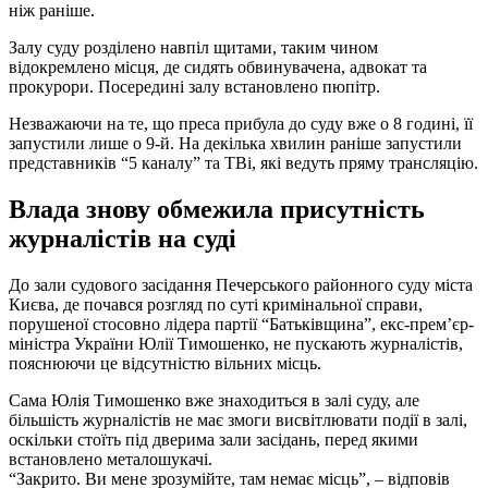
ніж раніше.
Залу суду розділено навпіл щитами, таким чином
відокремлено місця, де сидять обвинувачена, адвокат та
прокурори. Посередині залу встановлено пюпітр.
Незважаючи на те, що преса прибула до суду вже о 8 годині, її
запустили лише о 9-й. На декілька хвилин раніше запустили
представників “5 каналу” та ТВі, які ведуть пряму трансляцію.
Влада знову обмежила присутність
журналістів на суді
До зали судового засідання Печерського районного суду міста
Києва, де почався розгляд по суті кримінальної справи,
порушеної стосовно лідера партії “Батьківщина”, екс-прем’єр-
міністра України Юлії Тимошенко, не пускають журналістів,
пояснюючи це відсутністю вільних місць.
Сама Юлія Тимошенко вже знаходиться в залі суду, але
більшість журналістів не має змоги висвітлювати події в залі,
оскільки стоїть під дверима зали засідань, перед якими
встановлено металошукачі.
“Закрито. Ви мене зрозумійте, там немає місць”, – відповів