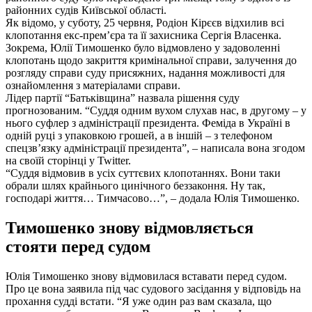
районних судів Київської області.
Як відомо, у суботу, 25 червня, Родіон Кірєєв відхилив всі
клопотання екс-прем’єра та її захисника Сергія Власенка.
Зокрема, Юлії Тимошенко було відмовлено у задоволенні
клопотань щодо закриття кримінальної справи, залучення до
розгляду справи суду присяжних, надання можливості для
ознайомлення з матеріалами справи.
Лідер партії “Батьківщина” назвала рішення суду
прогнозованим. “Суддя одним вухом слухав нас, в другому – у
нього суфлер з адміністрації президента. Феміда в Україні в
одній руці з упаковкою грошей, а в іншій – з телефоном
спецзв’язку адміністрації президента”, – написала вона згодом
на своїй сторінці у Twitter.
“Суддя відмовив в усіх суттєвих клопотаннях. Вони таки
обрали шлях крайнього цинічного беззаконня. Ну так,
господарі життя… Тимчасово…”, – додала Юлія Тимошенко.
Тимошенко знову відмовляється
стояти перед судом
Юлія Тимошенко знову відмовилася вставати перед судом.
Про це вона заявила під час судового засідання у відповідь на
прохання судді встати. “Я уже один раз вам сказала, що