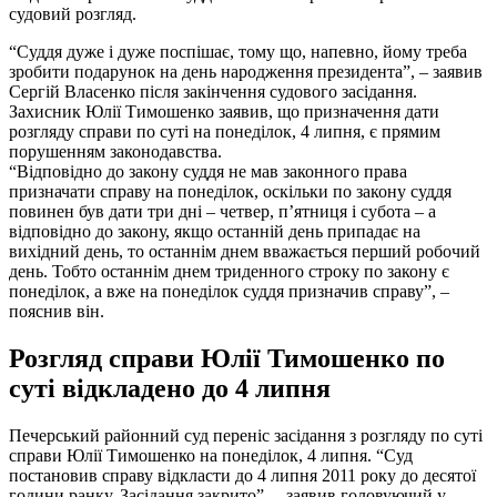
судовий розгляд.
“Суддя дуже і дуже поспішає, тому що, напевно, йому треба
зробити подарунок на день народження президента”, – заявив
Сергій Власенко після закінчення судового засідання.
Захисник Юлії Тимошенко заявив, що призначення дати
розгляду справи по суті на понеділок, 4 липня, є прямим
порушенням законодавства.
“Відповідно до закону суддя не мав законного права
призначати справу на понеділок, оскільки по закону суддя
повинен був дати три дні – четвер, п’ятниця і субота – а
відповідно до закону, якщо останній день припадає на
вихідний день, то останнім днем вважається перший робочий
день. Тобто останнім днем триденного строку по закону є
понеділок, а вже на понеділок суддя призначив справу”, –
пояснив він.
Розгляд справи Юлії Тимошенко по
суті відкладено до 4 липня
Печерський районний суд переніс засідання з розгляду по суті
справи Юлії Тимошенко на понеділок, 4 липня. “Суд
постановив справу відкласти до 4 липня 2011 року до десятої
години ранку. Засідання закрито”, – заявив головуючий у