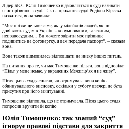
Лідер БЮТ Юлія Тимошенко відмовляється в суді називати
своє прізвище в суді. Так на прохання судді Родіона Кірєєва
назватися, вона заявила:
“Моє прізвище таке саме, як у мільйонів людей, які не
довіряють судам в Україні – корумпованим, залежним,
неправосудним… Ви можете звірити моє прізвище,
подивитись на фотокартку, я вам передала паспорт”, – сказала
вона.
Вона також відмовилась відповідати на низку інших питань.
На питання про те, чи має Тимошенко пільги, вона відповіла:
“Пільг у мене немає, у вкрадених Межигір’ях я не живу”.
Після цього суддя спитав, чи отримувала вона копію
обвинувального висновку, оскільки у суботу ввечері не була
присутня при його зачитуванні.
Тимошенко відповіла, що не отримувала. Після цього суддя
попросив вручити їй копію.
Юлія Тимошенко: так званий “суд”
ігнорує правові підстави для закриття