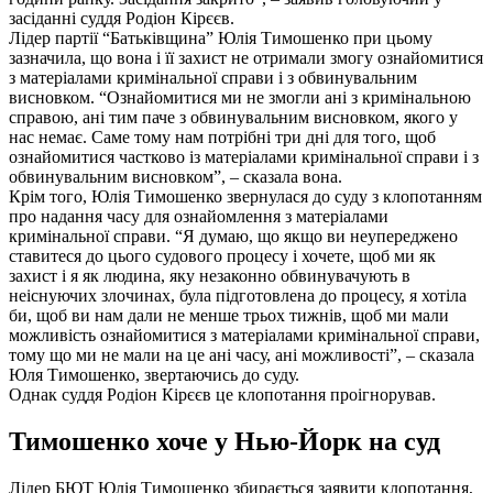
засіданні суддя Родіон Кірєєв.
Лідер партії “Батьківщина” Юлія Тимошенко при цьому
зазначила, що вона і її захист не отримали змогу ознайомитися
з матеріалами кримінальної справи і з обвинувальним
висновком. “Ознайомитися ми не змогли ані з кримінальною
справою, ані тим паче з обвинувальним висновком, якого у
нас немає. Саме тому нам потрібні три дні для того, щоб
ознайомитися частково із матеріалами кримінальної справи і з
обвинувальним висновком”, – сказала вона.
Крім того, Юлія Тимошенко звернулася до суду з клопотанням
про надання часу для ознайомлення з матеріалами
кримінальної справи. “Я думаю, що якщо ви неупереджено
ставитеся до цього судового процесу і хочете, щоб ми як
захист і я як людина, яку незаконно обвинувачують в
неіснуючих злочинах, була підготовлена до процесу, я хотіла
би, щоб ви нам дали не менше трьох тижнів, щоб ми мали
можливість ознайомитися з матеріалами кримінальної справи,
тому що ми не мали на це ані часу, ані можливості”, – сказала
Юля Тимошенко, звертаючись до суду.
Однак суддя Родіон Кірєєв це клопотання проігнорував.
Тимошенко хоче у Нью-Йорк на суд
Лідер БЮТ Юлія Тимошенко збирається заявити клопотання,