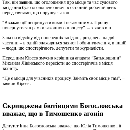
Так, він заявив, що оголошення про місце та час судового
засідання було оголошено вночі в останній робочий день
перед святами, що порушує закон.
“Вважаю дії неприпустимими і незаконними. Прошу
повернутися в рамки законного процесу”. – заявив він.
Зала на відміну від попередніх засідань, розділена на дві
частини – в одній знаходяться захист і обвинувачення, в іншій
– люди, що спостерігають, депутати та журналісти.
Перед цим Кірєєв змусив керівника апарата “Батьківщини”
Михайла Лівінського пересісти до спостерігачів з місця
захисту.
“Це є місця для учасників процесу. Займіть своє місце там”, –
заявив Кірєєв.
Скривджена бютівцями Богословська
вважає, що в Тимошенко агонія
Депутат Інна Богословська вважає, що Юлія Тимошенко і її