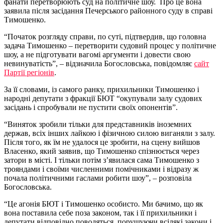
фанати перетворюють суд на політичне шоу. Про це вона
заявила після засідання Печерського районного суду в справі
Тимошенко.
“Початок розгляду справи, по суті, підтвердив, що головна
задача Тимошенко – перетворити судовий процес у політичне
шоу, а не підготувати вагомі аргументи і довести свою
невинуватість”, – відзначила Богословська, повідомляє
сайт
Партії регіонів
.
За її словами, із самого ранку, прихильники Тимошенко і
народні депутати з фракції БЮТ “окупували залу судових
засідань і спробували не пустити своїх опонентів”.
“Виняток зробили тільки для представників іноземних
держав, всіх інших лайкою і фізичною силою виганяли з залу.
Після того, як їм не удалося це зробити, на сцену вийшов
Власенко, який заявив, що Тимошенко спізнюється через
затори в місті. І тільки потім з’явилася сама Тимошенко з
трояндами і своїми численними помічниками і відразу ж
почала політичними гаслами робити шоу”, – розповіла
Богословська.
“Це агонія БЮТ і Тимошенко особисто. Ми бачимо, що як
вона поставила себе поза законом, так і її прихильники і
депутати відповідно поводяться, порушуючи всілякі закони і