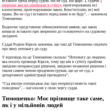
вставати треба перед судом. Ви не суд. Ви фарс. І, судячи
з
рішення, яке ви прийняли в суботу
, проігнорувавши всі
клопотання, проігнорувавши закон, Конституцію, всі мої
права. Ви не суд і вставати перед вами я не буду”, – зазначила
Тимошенко.
Водночас представник обвинувачення заявив, що закон
вимагає вставати при зверненні до головуючого на судовому
засіданні.
Суддя Родіон Кірєєв зазначив, що такі дії Тимошенко свідчать
про явну неповагу до суду.
У відповідь на це Тимошенко сказала: “Неповагу до людини,
яка носить прізвище Кірєєв, тому що він в суботу прийняв
завідомо неправосудні рішення, завідомо незаконні рішення і
таким самим чином продемонстрував, що це не суд, а
департамент адміністрації президента”.
“Суд вкотре попереджає вас про неприпустимість такої
поведінки”, – наголосив у свою чергу суддя.
Тимошенко: Моє прізвище таке саме,
як і у мільйонів людей