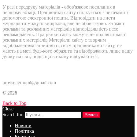
У разі передруку матеріалів - обов'язкове посилання в
першому абзаці. Працівники сайту спілкується з читачами з
допомогою електронної пошти. Відповідати на листи
журналісти можуть вибірково, але не обов'язково. За зміст
реклами та рекламних матеріалів відповідальність несе
рекламодавець. Працівнки сайту можуть не поділяти зміст
рекламних матеріалів Матеріали сайту є творчим
відображенням сприйняття світу працівниками сайту, не
мають на меті будь-кого образити та відображають лише нашу
дуику на світ, події, що в ньому відбуваються.
Контакти:
provse.ternopil@gmail.com
© 2026
Back to Top
Close
Search for:
Search
Новини
Політика
Кримінал