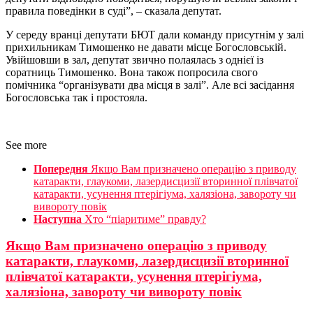
правила поведінки в суді”, – сказала депутат.
У середу вранці депутати БЮТ дали команду присутнім у залі
прихильникам Тимошенко не давати місце Богословській.
Увійшовши в зал, депутат звично полаялась з однієї із
соратниць Тимошенко. Вона також попросила свого
помічника “організувати два місця в залі”. Але всі засідання
Богословська так і простояла.
See more
Попередня
Якщо Вам призначено операцію з приводу
катаракти, глаукоми, лазердисцизії вторинної плівчатої
катаракти, усунення птерігіума, халязіона, завороту чи
вивороту повік
Наступна
Хто “піаритиме” правду?
Якщо Вам призначено операцію з приводу
катаракти, глаукоми, лазердисцизії вторинної
плівчатої катаракти, усунення птерігіума,
халязіона, завороту чи вивороту повік