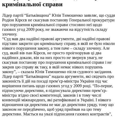
кримінальної справи
Лідер партії “Батьківщина” Юлія Тимошенко заявляє, що суддя
Родіон Кірєєв не скасував постанову Генеральної прокуратури
про порушення кримінальної справи стосовно неї щодо
газових угод 2009 року, не зважаючи на відсутність складу
злочину.
“Суд мав два надійні правові аргументи, дві надійні правові
підстави закрити цю кримінальну справу, в якій не було ніколи
ніякого порушення закону, а тим паче – складу злочину. Але
суд, який вів пан Кірєєв, не просто проігнорував ці два
надійних докази, він на них просто не звернув увагу, не
скасував постанову про порушення кримінальної справи і не
закрив цю справу як таку, в якій немає ніяких порушень
закону”, – сказала Юлія Тимошенко після судового засідання.
Лідер партії “Батьківщина” надала аргументи, які свідчать про
законність її дій на посаді прем’єр-міністра України під час
вирішення питань щодо газових угод у 2009 році. “По-перше,
підписуючи директиви, я підписувала директиви прем’єр-
міністра згідно своєї компетенції, законів і в тому числі
конвенцій міжнародних, які ратифіковані в Україні. І ніякого
відношення ця директива не має до директиви уряду, тому що
законом не передбачено, щоб уряд приймав на цю тему
директиви. Мається на увазі підписання газових контрактів”,