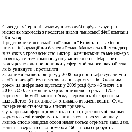
Сьогодні у Тернопільському прес-клубі відбулась зустріч
місцевих мас-медіа з представниками львівської філії компанії
“Київстар”.
Представники львіської філії компанії Київстар – фахівець з
питань інформаційної безпеки Роман Маньовський, менеджер
зі зв’язків з громадськістю Віктор Гальчинський та менеджер з
розвитку систем самообслуговування клієнтів Маргарита
Задоя розповіли про новинки у сфері мобільного шахрайства і
як їх уникнути і протидіяти.
За даними «київстарівців», у 2008 році вони зафіксували «на
своїй території» 66 тисяч звернень користувачів. З кожним
роком ця цифра зменшується: у 2009 році було 46 тисяч, а в
2010- 7650. За перший квартал нинішнього року – 1765
користувачів мобільного зв’язку звернулись зі скаргою на
шахрайство. З них лише 14 отримало втрачені кошти. Сума
повернення становила 20 тисяч гривень.
Суть прес-конференції звелась до того, що якщо мобільному
користувачеві телефонують і вимагають, просять чи ще у
якийсь спосіб невідомі особи намагаються отримати ваші дані,
кошти – звертайтесь за номером 466 – і вам спробують