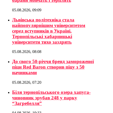
барани мовчать і терплять
05.08.2026, 09:09
Львівська політехніка стала
найпопулярнішим університетом
серед вступників в Україні.
Тернопільські хабарницькі
університети тихо заздрять
05.08.2026, 08:08
До свого 50-річчя бренд замороженої
піци Red Baron створив піцу з 50
начинками
05.08.2026, 07:20
Біля тернопільського озера хапуга-
чиновник зрубав 248 у парку
“Загребелля”
04.08.2026, 19:33