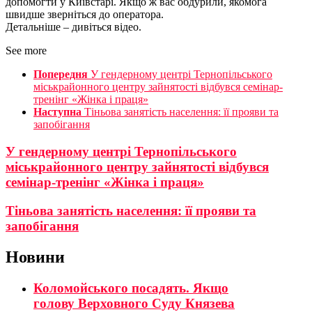
допомогти у Київстарі. Якщо ж вас обдурили, якомога
швидше зверніться до оператора.
Детальніше – дивіться відео.
See more
Попередня
У гендерному центрі Тернопільського
міськрайонного центру зайнятості відбувся семінар-
тренінг «Жінка і праця»
Наступна
Тіньова занятість населення: її прояви та
запобігання
У гендерному центрі Тернопільського
міськрайонного центру зайнятості відбувся
семінар-тренінг «Жінка і праця»
Тіньова занятість населення: її прояви та
запобігання
Новини
Коломойського посадять. Якщо
голову Верховного Суду Князева