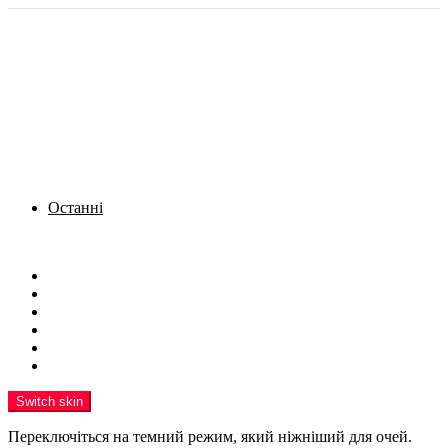
Останні
Menu
Новини
Політика
Кримінал
Фото
Надіслати новину
Реклама на сайті
Switch skin
Переключіться на темний режим, який ніжніший для очей.