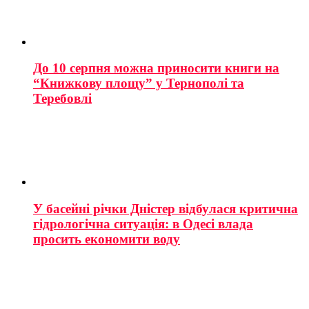
До 10 серпня можна приносити книги на
“Книжкову площу” у Тернополі та
Теребовлі
У басейні річки Дністер відбулася критична
гідрологічна ситуація: в Одесі влада
просить економити воду