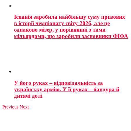
Іспанія заробила найбільшу суму призових
в історії чемпіонату світу-2026, але це
однаково мізер, у порівнянні з тими
мільярдами, що заробили засновники ФІФА
У його руках – відповідальність за
українську армію. У її руках – бандура й
дитячі долі
Previous
Next