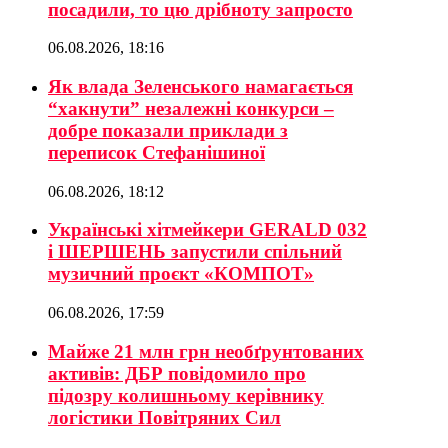
посадили, то цю дрібноту запросто
06.08.2026, 18:16
Як влада Зеленського намагається
“хакнути” незалежні конкурси –
добре показали приклади з
переписок Стефанішиної
06.08.2026, 18:12
Українські хітмейкери GERALD 032
і ШЕРШЕНЬ запустили спільний
музичний проєкт «КОМПОТ»
06.08.2026, 17:59
Майже 21 млн грн необґрунтованих
активів: ДБР повідомило про
підозру колишньому керівнику
логістики Повітряних Сил