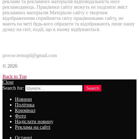
реклами та рекламних матеріалів відповідальність несе
рекламодавець. Працівнки сайту можуть не поділяти зміст
рекламних матеріалів Матеріали сайту є творчим
відображенням сприйняття світу працівниками сайту, не
мають на меті будь-кого образити та відображають лише нашу
дуику на світ, події, що в ньому відбуваються.
Контакти:
provse.ternopil@gmail.com
© 2026
Back to Top
Close
Search for:
Search
Новини
Політика
Кримінал
Фото
Надіслати новину
Реклама на сайті
Останні