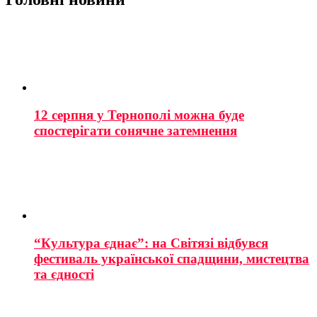
12 серпня у Тернополі можна буде
спостерігати сонячне затемнення
“Культура єднає”: на Світязі відбувся
фестиваль української спадщини, мистецтва
та єдності