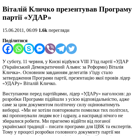
Віталій Кличко презентував Програму
партії «УДАР»
15.06.2011, 06:09
1.6k
перегляди
Поділитися
У суботу, 11 червня, у Києві відбувся VIII З’їзд партії «УДАР
(Український Демократичний Альянс за Реформи) Віталія
Кличка». Основним завданням делегатів з’їзду стало
затвердження Програми партії, презентацію якої провів лідер
«УДАРу» Віталій Кличко.
Виступаючи перед партійцями, лідер «УДАРу» наголосив: до
розробки Програми підійшли з усією відповідальністю, адже
саме за цим документом політичну силу оцінюватимуть
виборці. «Ми не хотіли повторювати помилки тих політсил,
які пропонували людям все і одразу, а насправді нічого не
збиралися робити. Ми прагнемо відійти від поганої
української традиції – писати програми для ЦВК та експертів.
Тому у процесі розробки головного документу партії ми