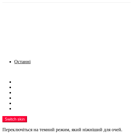
Останні
Menu
Новини
Політика
Кримінал
Фото
Надіслати новину
Реклама на сайті
Switch skin
Переключіться на темний режим, який ніжніший для очей.