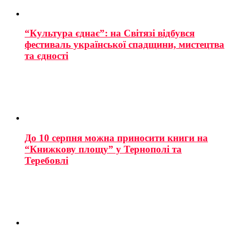
“Культура єднає”: на Світязі відбувся
фестиваль української спадщини, мистецтва
та єдності
До 10 серпня можна приносити книги на
“Книжкову площу” у Тернополі та
Теребовлі