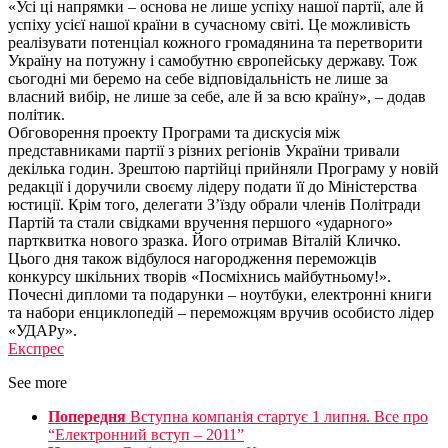
«Усі ці напрямки – основа не лише успіху нашої партії, але й
успіху усієї нашої країни в сучасному світі. Це можливість
реалізувати потенціал кожного громадянина та перетворити
Україну на потужну і самобутню європейську державу. Тож
сьогодні ми беремо на себе відповідальність не лише за
власний вибір, не лише за себе, але й за всю країну», – додав
політик.
Обговорення проекту Програми та дискусія між
представниками партії з різних регіонів України тривали
декілька годин. Зрештою партійці прийняли Програму у новій
редакції і доручили своєму лідеру подати її до Міністерства
юстиції. Крім того, делегати З’їзду обрали членів Політради
Партій та стали свідками вручення першого «ударного»
партквитка нового зразка. Його отримав Віталій Кличко.
Цього дня також відбулося нагородження переможців
конкурсу шкільних творів «Посміхнись майбутньому!».
Почесні дипломи та подарунки – ноутбуки, електронні книги
та набори енциклопедій – переможцям вручив особисто лідер
«УДАРу».
Експрес
See more
Попередня
Вступна компанiя стартує 1 липня. Все про
“Електронний вступ – 2011”