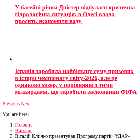
У басейні річки Дністер відбулася критична
гідрологічна ситуація: в Одесі влада
просить економити воду
Іспанія заробила найбільшу суму призових
в історії чемпіонату світу-2026, але це
однаково мізер, у порівнянні з тими
мільярдами, що заробили засновники ФІФА
Previous
Next
You are here:
Головна
Вибори
Віталій Кличко презентував Програму партії «УДАР»