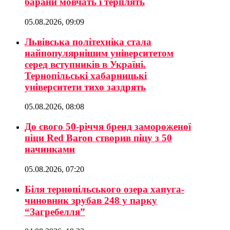
барани мовчать і терплять
05.08.2026, 09:09
Львівська політехніка стала
найпопулярнішим університетом
серед вступників в Україні.
Тернопільські хабарницькі
університети тихо заздрять
05.08.2026, 08:08
До свого 50-річчя бренд замороженої
піци Red Baron створив піцу з 50
начинками
05.08.2026, 07:20
Біля тернопільського озера хапуга-
чиновник зрубав 248 у парку
“Загребелля”