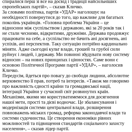
спиралися перш зі все на досвід і традиції найсильніших
європейських партій», – сказав Кличко.
За словами політика, партія «УДАР» наголошує на
необхідності повернутися до того, що важливе для багатьох
поколінь українців. «Головна проблема України – це
відносини між суспільством і державою, які за 20 років так і
не стали чесними, відкритими, дружніми. Держава продовжує
працювати на себе, а суспільство не бачить ані досягнень, ані
успіхів, ані перспектив. Таку ситуацію потрібно кардинально
міняти. Адже сьогодні культ влади, грошей та грубої сили
руйнує і людей, і державу. Ми повинні збудувати нову систему
відносин – на нових принципах і цінностях. Саме вони є
основою Політичної Програми партії «УДАР», – наголосив
Кличко.
Передусім, йдеться про повагу до свободи людини, абсолютне
верховенство її прав, потреб та інтересів. «Також ми говоримо
про важливість єдності країни та громадянської нації,
інтеграції України у сучасний світ розвинутих країн.
Механізми, якими ми користуватимемося для досягнення
нашої мети, прості та дієві водночас. Це збалансування і
модернізація системи центральної влади, розширення
повноважень міських громад, реформа законодавчої влади та
системи судочинства. Це створення економіки рівних
можливостей та підвищення стандартів соціального захисту
населення», – сказав лідер партії.