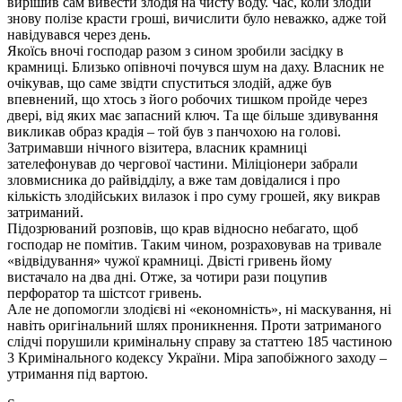
вирішив сам вивести злодія на чисту воду. Час, коли злодій
знову полізе красти гроші, вичислити було неважко, адже той
навідувався через день.
Якоїсь вночі господар разом з сином зробили засідку в
крамниці. Близько опівночі почувся шум на даху. Власник не
очікував, що саме звідти спуститься злодій, адже був
впевнений, що хтось з його робочих тишком пройде через
двері, від яких має запасний ключ. Та ще більше здивування
викликав образ крадія – той був з панчохою на голові.
Затримавши нічного візитера, власник крамниці
зателефонував до чергової частини. Міліціонери забрали
зловмисника до райвідділу, а вже там довідалися і про
кількість злодійських вилазок і про суму грошей, яку викрав
затриманий.
Підозрюваний розповів, що крав відносно небагато, щоб
господар не помітив. Таким чином, розраховував на тривале
«відвідування» чужої крамниці. Двісті гривень йому
вистачало на два дні. Отже, за чотири рази поцупив
перфоратор та шістсот гривень.
Але не допомогли злодієві ні «економність», ні маскування, ні
навіть оригінальний шлях проникнення. Проти затриманого
слідчі порушили кримінальну справу за статтею 185 частиною
3 Кримінального кодексу України. Міра запобіжного заходу –
утримання під вартою.