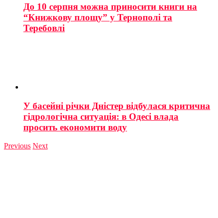
До 10 серпня можна приносити книги на
“Книжкову площу” у Тернополі та
Теребовлі
У басейні річки Дністер відбулася критична
гідрологічна ситуація: в Одесі влада
просить економити воду
Previous
Next