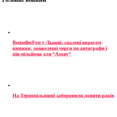
BestsellerFest у Львові: спалені ворогом
книжки, довжелезні черги по автографи і
пів мільйона для “Азову”
На Тернопільщині заборонили ловити раків