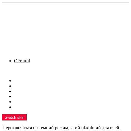
Останні
Menu
Новини
Політика
Кримінал
Фото
Надіслати новину
Реклама на сайті
Switch skin
Переключіться на темний режим, який ніжніший для очей.