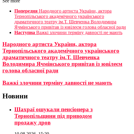
See more
Попередня
Народного артиста України, актора
Тернопільського академічного українського
драматичного театру ім.Т. Шевченка Володимира
Ячмінського привітав із ювілеєм голова обласної ради
Наступна
Важкі злочини терміну давності не мають
Народного артиста України, актора
Тернопільського академічного українського
драматичного театру ім.Т. Шевченка
Володимира Ячмінського привітав із ювілеєм
голова обласної ради
Важкі злочини терміну давності не мають
Новини
Шахраї ошукали пенсіонера з
Тернопільщини під приводом
продажу дров
10.08.2026, 15:20