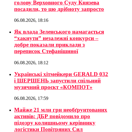
голову Верховного Суду Князева
посадили, то цю дрібноту запросто
06.08.2026, 18:16
Як влада Зеленського намагається
“хакнути” незалежні конкурси –
добре показали приклади з
переписок Стефанішиної
06.08.2026, 18:12
Українські хітмейкери GERALD 032
і ШЕРШЕНЬ запустили спільний
музичний проєкт «КОМПОТ»
06.08.2026, 17:59
Майже 21 млн грн необґрунтованих
активів: ДБР повідомило про
підозру колишньому керівнику
логістики Повітряних Сил