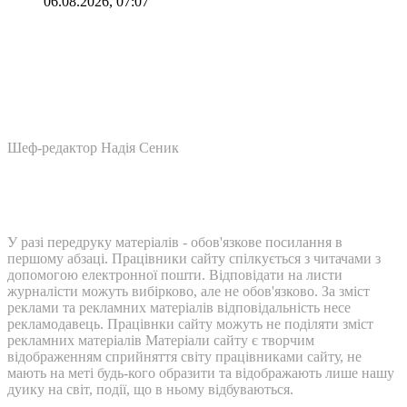
06.08.2026, 07:07
Шеф-редактор Надія Сеник
У разі передруку матеріалів - обов'язкове посилання в
першому абзаці. Працівники сайту спілкується з читачами з
допомогою електронної пошти. Відповідати на листи
журналісти можуть вибірково, але не обов'язково. За зміст
реклами та рекламних матеріалів відповідальність несе
рекламодавець. Працівнки сайту можуть не поділяти зміст
рекламних матеріалів Матеріали сайту є творчим
відображенням сприйняття світу працівниками сайту, не
мають на меті будь-кого образити та відображають лише нашу
дуику на світ, події, що в ньому відбуваються.