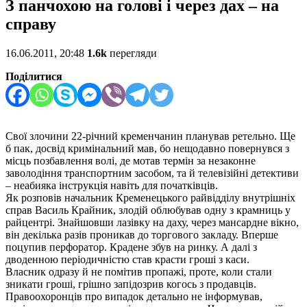
З панчохою на голові і через дах – на
справу
16.06.2011, 20:48
1.6k
перегляди
Поділитися
Свої злочини 22-річний кременчанин планував ретельно. Ще
б пак, досвід кримінальний мав, бо нещодавно повернувся з
місць позбавлення волі, де мотав термін за незаконне
заволодіння транспортним засобом, та й телевізійні детективи
– неабияка інструкція навіть для початківців.
Як розповів начальник Кременецького райвідділу внутрішніх
справ Василь Крайник, злодій облюбував одну з крамниць у
райцентрі. Знайшовши лазівку на даху, через мансардне вікно,
він декілька разів проникав до торгового закладу. Вперше
поцупив перфоратор. Крадене збув на ринку. А далі з
дводенною періодичністю став красти гроші з каси.
Власник одразу й не помітив пропажі, проте, коли стали
зникати гроші, грішно запідозрив когось з продавців.
Правоохоронців про випадок детально не інформував,