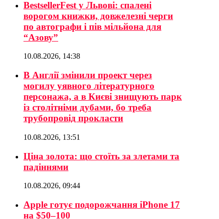
BestsellerFest у Львові: спалені
ворогом книжки, довжелезні черги
по автографи і пів мільйона для
“Азову”
10.08.2026, 14:38
В Англії змінили проект через
могилу уявного літературного
персонажа, а в Києві знищують парк
із столітніми дубами, бо треба
трубопровід прокласти
10.08.2026, 13:51
Ціна золота: що стоїть за злетами та
падіннями
10.08.2026, 09:44
Apple готує подорожчання iPhone 17
на $50–100