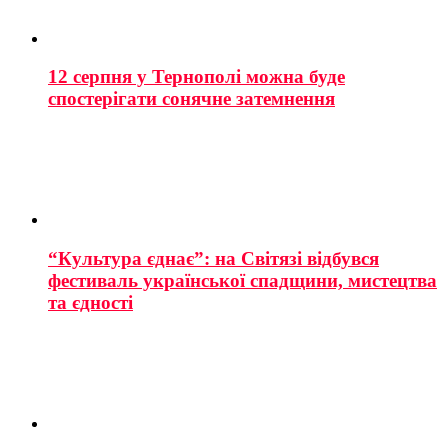
12 серпня у Тернополі можна буде
спостерігати сонячне затемнення
“Культура єднає”: на Світязі відбувся
фестиваль української спадщини, мистецтва
та єдності