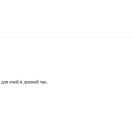
для очей в денний час.