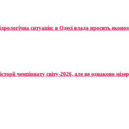
ідрологічна ситуація: в Одесі влада просить еконо
сторії чемпіонату світу-2026, але це однаково мізе