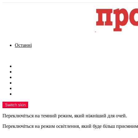
Останні
Menu
Новини
Політика
Кримінал
Фото
Надіслати новину
Реклама на сайті
Switch skin
Переключіться на темний режим, який ніжніший для очей.
Переключіться на режим освітлення, який буде більш приємним 
шукати