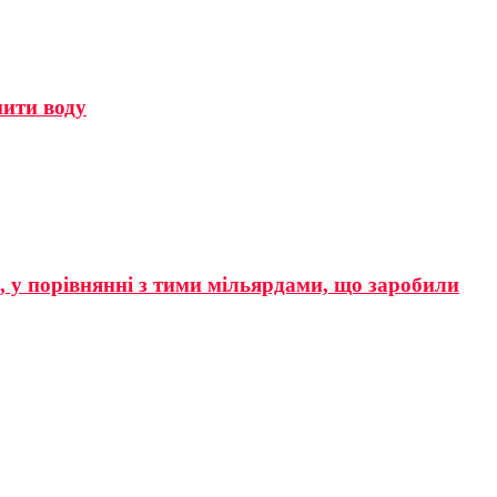
мити воду
р, у порівнянні з тими мільярдами, що заробили