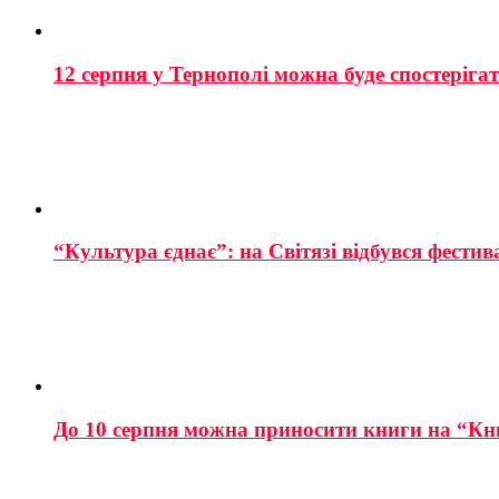
12 серпня у Тернополі можна буде спостеріга
“Культура єднає”: на Світязі відбувся фестив
До 10 серпня можна приносити книги на “Кн