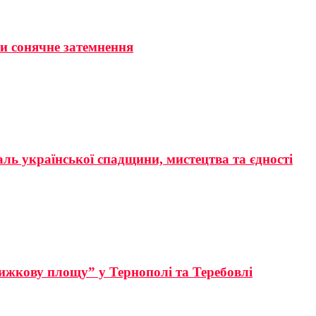
ти сонячне затемнення
аль української спадщини, мистецтва та єдності
ижкову площу” у Тернополі та Теребовлі