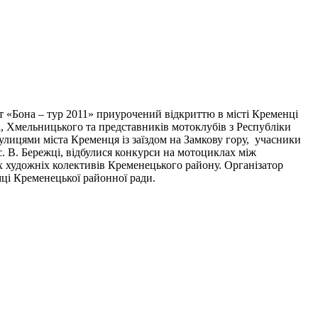
іт «Бона – тур 2011» приурочений відкриттю в місті Кременці
а, Хмельницького та представників мотоклубів з Республіки
 вулицями міста Кременця із заїздом на Замкову гору, учасники
с. В. Бережці, відбулися конкурси на мотоциклах між
х художніх колективів Кременецького району. Організатор
ці Кременецької районної ради.