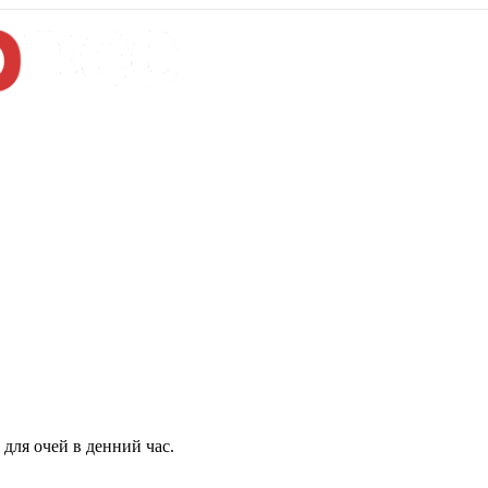
для очей в денний час.