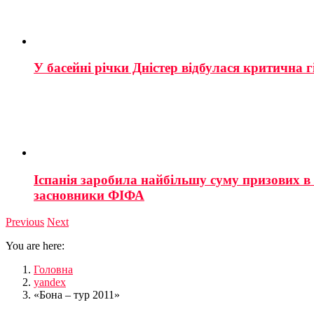
У басейні річки Дністер відбулася критична г
Іспанія заробила найбільшу суму призових в і
засновники ФІФА
Previous
Next
You are here:
Головна
yandex
«Бона – тур 2011»