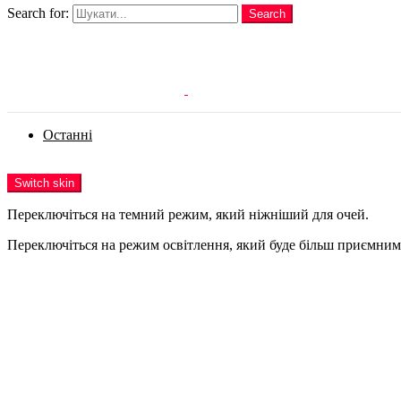
Search for:
Search
Login
Останні
Menu
Switch skin
Переключіться на темний режим, який ніжніший для очей.
Переключіться на режим освітлення, який буде більш приємним 
Login