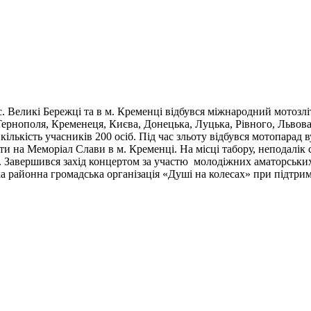
 с. Великі Бережці та в м. Кременці відбувся міжнародний мотозл
Тернополя, Кременеця, Києва, Донецька, Луцька, Рівного, Львов
 кількість учасників 200 осіб. Під час зльоту відбувся мотопарад
ти на Меморіал Слави в м. Кременці. На місці табору, неподалік 
. Завершився захід концертом за участю молодіжних аматорськи
а районна громадська організація «Душі на колесах» при підтрим