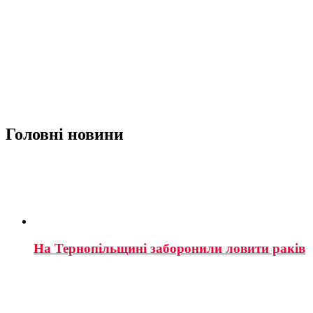
Головні новини
На Тернопільщині заборонили ловити раків