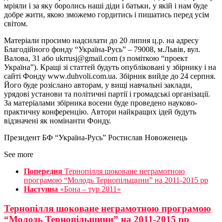
мріяли і за яку боролись наші діди і батьки, у якій і нам буде
добре жити, якою зможемо гордитись і пишатись перед усім
світом.
Матеріали просимо надсилати до 20 липня ц.р. на адресу
Благодійного фонду “Україна-Русь” – 79008, м.Львів, вул.
Валова, 31 або ukrrusj@gmail.com (з поміткою “проект
Україна”). Кращі зі статтей будуть опубліковані у збірнику і на
сайті Фонду www.duhvoli.com.ua. Збірник вийде до 24 серпня.
Його буде розіслано авторам, у вищі навчальні заклади,
урядові установи та політичні партії і громадські організації.
За матеріалами збірника восени буде проведено науково-
практичну конференцію. Автори найкращих ідей будуть
відзначені як номінанти Фонду.
Президент БФ “Україна-Русь” Ростислав Новоженець
See more
Попередня
Тернопілля шоковане неграмотною
програмою “Молодь Тернопільщини” на 2011-2015 рр
Наступна
«Бона – тур 2011»
Тернопілля шоковане неграмотною програмою
“Молодь Тернопільщини” на 2011-2015 рр