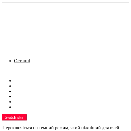
Останні
Menu
Новини
Політика
Кримінал
Фото
Надіслати новину
Реклама на сайті
Switch skin
Переключіться на темний режим, який ніжніший для очей.