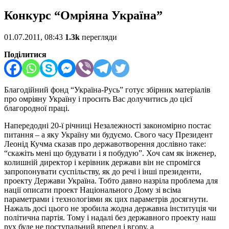
Конкурс “Омріяна Україна”
01.07.2011, 08:43
1.3k
перегляди
Поділитися
Благодійний фонд “Україна-Русь” готує збірник матеріалів
про омріяну Україну і просить Вас долучитись до цієї
благородної праці.
Напередодні 20-ї річниці Незалежності закономірно постає
питання – а яку Україну ми будуємо. Свого часу Президент
Леонід Кучма сказав про державотворення дослівно таке:
“скажіть мені що будувати і я побудую”. Хоч сам як інженер,
колишній директор і керівник держави він не спромігся
запропонувати суспільству, як до речі і інші президенти,
проекту Держави Україна. Тобто давно назріла проблема для
нації описати проект Національного Дому зі всіма
параметрами і технологіями як цих параметрів досягнути.
Нажаль досі цього не зробила жодна державна інституція чи
політична партія. Тому і надалі без державного проекту наш
рух буде не поступальний вперед і вгору, а