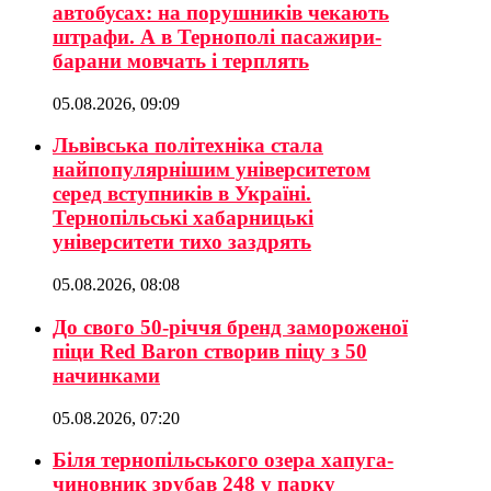
автобусах: на порушників чекають
штрафи. А в Тернополі пасажири-
барани мовчать і терплять
05.08.2026, 09:09
Львівська політехніка стала
найпопулярнішим університетом
серед вступників в Україні.
Тернопільські хабарницькі
університети тихо заздрять
05.08.2026, 08:08
До свого 50-річчя бренд замороженої
піци Red Baron створив піцу з 50
начинками
05.08.2026, 07:20
Біля тернопільського озера хапуга-
чиновник зрубав 248 у парку