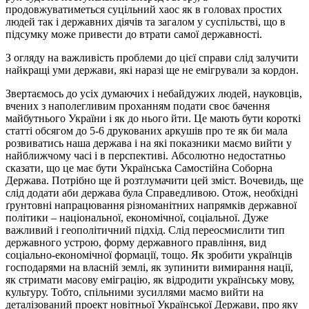
продовжуватиметься суцільний хаос як в головах простих
людей так і державних діячів та загалом у суспільстві, що в
підсумку може привести до втрати самої державності.
З огляду на важливість проблеми до цієї справи слід залучити
найкращі уми держави, які наразі ще не емігрували за кордон.
Звертаємось до усіх думаючих і небайдужих людей, науковців,
вчених з наполегливим проханням подати своє бачення
майбутнього України і як до нього йти. Це мають бути короткі
статті обсягом до 5-6 друкованих аркушів про те як би мала
розвиватись наша держава і на які показники маємо вийти у
найближчому часі і в перспективі. Абсолютно недостатньо
сказати, що це має бути Українська Самостійна Соборна
Держава. Потрібно ще й розтлумачити цей зміст. Вочевидь, ще
слід додати аби держава була Справедливою. Отож, необхідні
ґрунтовні напрацювання різноманітних напрямків державної
політики – національної, економічної, соціальної. Дуже
важливий і геополітичний підхід. Слід переосмислити тип
державного устрою, форму державного правління, вид
соціально-економічної формації, тощо. Як зробити українців
господарями на власній землі, як зупинити вимирання нації,
як стримати масову еміграцію, як відродити українську мову,
культуру. Тобто, спільними зусиллями маємо вийти на
деталізований проект новітньої Української Держави, про яку