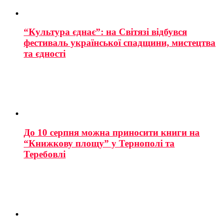
“Культура єднає”: на Світязі відбувся
фестиваль української спадщини, мистецтва
та єдності
До 10 серпня можна приносити книги на
“Книжкову площу” у Тернополі та
Теребовлі