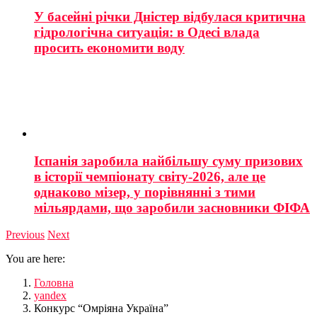
У басейні річки Дністер відбулася критична
гідрологічна ситуація: в Одесі влада
просить економити воду
Іспанія заробила найбільшу суму призових
в історії чемпіонату світу-2026, але це
однаково мізер, у порівнянні з тими
мільярдами, що заробили засновники ФІФА
Previous
Next
You are here:
Головна
yandex
Конкурс “Омріяна Україна”