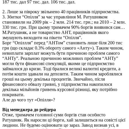
187 тис. дал 97 тис. дал. 106 тис. дал.
2. Лише за півроку звільнено 40 працівників підприємства.
3. Збитки “Опілля” за час управління М. Ратушняком
становвили на 2009 рік – 2 млн. 214 тис. грн.; на 2010 – 2 млн.
330 тис. грн. При цьому тримачем 90% боргів виявився сам…
М.Ратушняк, а не товариство АНТ, працівників якого
змушують виходити на пікети “Опілля”.
Борг “Опіллля” перед “АНТом” становить лише біля 200 тис
грн (що складає 0.3% обороту самого «Анту»). Таким чином,
невиплати зарплат можуть бути причиною проблем самого
“АНТу”. Реальною причиною можливих проблем “АНТу”
могли бути фінансові спекуляції, якими це підприємство
займалося до кризи. Тоді бралися великі валютні кредити, а
потім кошти здавали на депозити. Таким чином зароблялися
гроші на цьому декілька процентів. Звичайно, після
фінансового обвалу гривні, у підприємства накопилося
декілька мільйонів гривень курсової різниці, яку потрібно
покривати.
Але до чого тут «Опілля»?
Від менеджера до рейдера
Отже, тримачем головної суми боргів став особисто
Ратушняк. Як наросли ці борги, хай залишиться на совісті цієї
людини. Не будемо оцінювати це зараз. Завод визнав усі, в