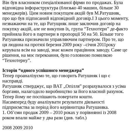
Він був власником спеціалізованої фірми по продажах. Була
відповідна інфораструктура (близько 40 машин, більше 30
менеджерів). Цим новим покупцем акцій був М.Ратушняк,
про що був підписаний відповідний договір.І З цього моменту,
незважаючи на те, що Ратущняк лише заключив договір на
покупку акцій, але не викупив їх, група “Технотерн” де-факто
прийняла його в партнери в пропорції 50 на 50. Більше того
Ратушняка призначили управляючим партнером. Про те, що
ця людина на протязі березня 2009 року –січня 2011року
керувала всім на заводі, знає кожен працівник заводу. Саме це
рішення, на моє перекоання, було головною помилкою
“Технотерну”.
Історія “одного успішного менеджера”
Тепер проаналізуємо те, що говорить Ратушняк і що є
насправді.
Ратушняк стверджує, що ВАТ „Опілля” розрахувалося з усіма
боргами, налагодило виробництво за його власний рахунок.
Тепер йому не поспішають повертати кошти.
Насамперед буду аналізувати результати діяльності
підприємства за період його керівнитцва Ратушняка.
1. Об’єми продаж 2009 – 2010 роках у порівнянні із 2008
роком впали майже у два рази (див. табл.)
2008 2009 2010