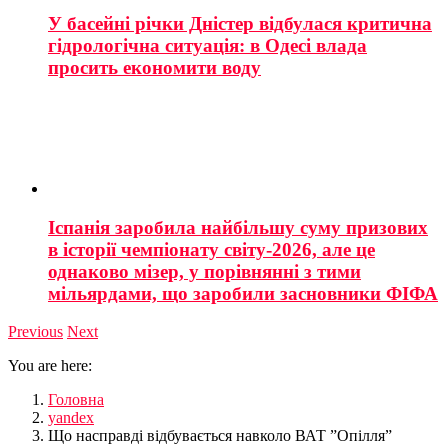
У басейні річки Дністер відбулася критична
гідрологічна ситуація: в Одесі влада
просить економити воду
Іспанія заробила найбільшу суму призових
в історії чемпіонату світу-2026, але це
однаково мізер, у порівнянні з тими
мільярдами, що заробили засновники ФІФА
Previous
Next
You are here:
Головна
yandex
Що насправді відбувається навколо ВАТ ”Опілля”