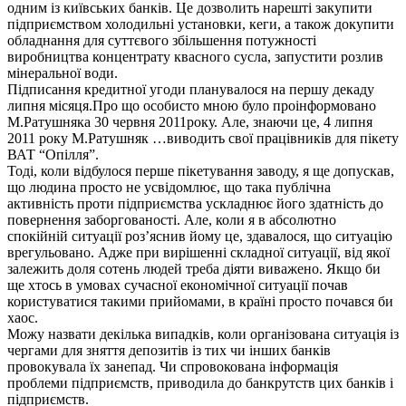
одним із київських банків. Це дозволить нарешті закупити
підприємством холодильні установки, кеги, а також докупити
обладнання для суттєвого збільшення потужності
виробництва концентрату квасного сусла, запустити розлив
мінеральної води.
Підписання кредитної угоди планувалося на першу декаду
липня місяця.Про що особисто мною було проінформовано
М.Ратушняка 30 червня 2011року. Але, знаючи це, 4 липня
2011 року М.Ратушняк …виводить свої працівників для пікету
ВАТ “Опілля”.
Тоді, коли відбулося перше пікетування заводу, я ще допускав,
що людина просто не усвідомлює, що така публічна
активність проти підприємства ускладнює його здатність до
повернення заборгованості. Але, коли я в абсолютно
спокійній ситуації роз’яснив йому це, здавалося, що ситуацію
врегульовано. Адже при вирішенні складної ситуації, від якої
залежить доля сотень людей треба діяти виважено. Якщо би
ще хтось в умовах сучасної економічної ситуації почав
користуватися такими прийомами, в країні просто почався би
хаос.
Можу назвати декілька випадків, коли організована ситуація із
чергами для зняття депозитів із тих чи інших банків
провокувала їх занепад. Чи спровокована інформація
проблеми підприємств, приводила до банкрутств цих банків і
підприємств.