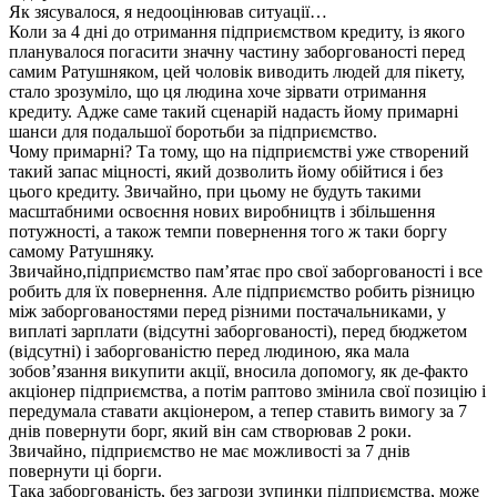
Як зясувалося, я недооцінював ситуації…
Коли за 4 дні до отримання підприємством кредиту, із якого
планувалося погасити значну частину заборгованості перед
самим Ратушняком, цей чоловік виводить людей для пікету,
стало зрозуміло, що ця людина хоче зірвати отримання
кредиту. Адже саме такий сценарій надасть йому примарні
шанси для подальшої боротьби за підприємство.
Чому примарні? Та тому, що на підприємстві уже створений
такий запас міцності, який дозволить йому обійтися і без
цього кредиту. Звичайно, при цьому не будуть такими
масштабними освоєння нових виробництв і збільшення
потужності, а також темпи повернення того ж таки боргу
самому Ратушняку.
Звичайно,підприємство пам’ятає про свої заборгованості і все
робить для їх повернення. Але підприємство робить різницю
між заборгованостями перед різними постачальниками, у
виплаті зарплати (відсутні заборгованості), перед бюджетом
(відсутні) і заборгованістю перед людиною, яка мала
зобов’язання викупити акції, вносила допомогу, як де-факто
акціонер підприємства, а потім раптово змінила свої позицію і
передумала ставати акціонером, а тепер ставить вимогу за 7
днів повернути борг, який він сам створював 2 роки.
Звичайно, підприємство не має можливості за 7 днів
повернути ці борги.
Така заборгованість, без загрози зупинки підприємства, може