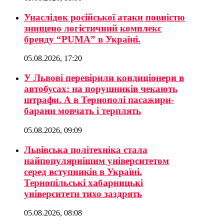
Унаслідок російської атаки повністю
знищено логістичний комплекс
бренду “PUMA” в Україні.
05.08.2026, 17:20
У Львові перевірили кондиціонери в
автобусах: на порушників чекають
штрафи. А в Тернополі пасажири-
барани мовчать і терплять
05.08.2026, 09:09
Львівська політехніка стала
найпопулярнішим університетом
серед вступників в Україні.
Тернопільські хабарницькі
університети тихо заздрять
05.08.2026, 08:08