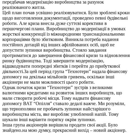
передбачав модернізацію виробництва за рахунок
реалізованого житла.
Цей план почав усвішно реалізовуватися. Були зроблені кроки
щодо виготовлення документації, проведено певні будівельні
роботи. Але криза внесла дуже суттєві корективи в
першочергові плани. Виробництво до модернізації в умовах
жорсткої конкуренції із міжнародними транснаціональними
корпораціями було збитковим. Виникла потреба надання
постійних дотацій від інших афілійованих осіб, щоб не
допустити зупинки виробництва. Стояло завдання
протриматися до завершення фінансової кризи та відновлення
ринку будівництва. Тоді завершити модернізацію,
відшкодувати попередні збитків і перейти до прибуткової
діяльності.За цей період група “Технотерн” надала фінансову
допомогу на декілька мільйонів гривень, оскільки інші
акціонери не мали можливості цього робити.
Однак початок кризи “Технотерн” зустрів з великими
валютними кредитами на розвиток інших виробництв, що
мали створити робочі місця. Тому надвати фінансову
допомогу ВАТ “Опілля” ставало дедалі важче. Ми розуміли,
що тернополяни не пробачать зупинки найстарішого
виробництва міста, яке виробляє улюблений напій. Тому
шукали інші варіанти порятку окрім зупинки.
Інша група акціонерів вирішила продати свої акції. Було
знайдено.на мою думку, прекрасний вихід – новий акціонер.