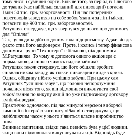
тому числі і сумнівні борги. Більше того, за період із 1 лютого
до травня (час найбільш складний для пивоварні) погасив
1млн 50 тис. грн. заборгованості. Під час попередніх
переговорів завод взяв на себе зобов’язання за літні місяці
погасити ще 900 тис. грн. заборгованостей.
Ратушняк стверджує, що я звернувся до нього про допомогу
для “Опілля”
Так, ця людина дійсно допомагала підприємству. Адже він де-
факто ства його акціонером. Проте, і колись і тепер фінансова
допомога групи “Технотерн” є більшою, ніж допомога
М.Ратушняка. То чому ж допомога одного акціонера є
нормальною, а іншого чимось надзвичайним?
Ратушняк також стверджує, що його обіцяли зробити
співвласником заводу, як тільки пивоварня вийде з кризи.
Однак, обіцянку нібито успішно забули. При цьому сам
Ратушняк “успішно забув”, що головні непорозуміння
почалися після того, як він відмовився виконувати свої
зобов’язання по викупу акцій по уже підписаному договору
купівлі-продажі.
Практично одночасно, під час минулої мерської виборчої
кампанії в інтерв’ю часопису «Ріа» він стверджував, що
найближчим часом у нього з’явиться власне виробництво
пива.
Виникає запитання, звідки така певність була у цієї людини,
якщо вона відмовилася викуповувати акції. Відповідь буде