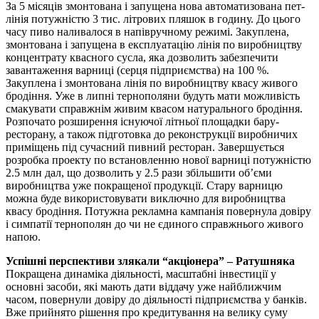
За 5 місяців змонтована і запущена нова автоматизована пет-
лінія потужністю 3 тис. літрових пляшок в годину. До цього
часу пиво наливалося в напівручному режимі. Закуплена,
змонтована і запущена в експлуатацію лінія по виробництву
концентрату квасного сусла, яка дозволить забезпечити
завантаження варниці (серця підприємства) на 100 %.
Закуплена і змонтована лінія по виробництву квасу живого
бродіння. Уже в липні тернополяни будуть мати можливість
смакувати справжнім живим квасом натурального бродіння.
Розпочато розширення існуючої літньої площадки бару-
ресторану, а також підготовка до реконструкції виробничих
приміщень під сучасний пивний ресторан. Завершується
розробка проекту по встановленню нової варниці потужністю
2.5 млн дал, що дозволить у 2.5 рази збільшити об’єми
виробництва уже покращеної продукції. Стару варницю
можна буде використовувати виключно для виробництва
квасу бродіння. Потужна рекламна кампанія повернула довіру
і симпатії тернополян до чи не єдиного справжнього живого
напою.
Успішні перспективи злякали “акціонера” – Ратушняка
Покращена динаміка діяльності, масштабні інвестиції у
основні засоби, які мають дати віддачу уже найближчим
часом, повернули довіру до діяльності підприємства у банків.
Вже прийнято рішення про кредитування на велику суму