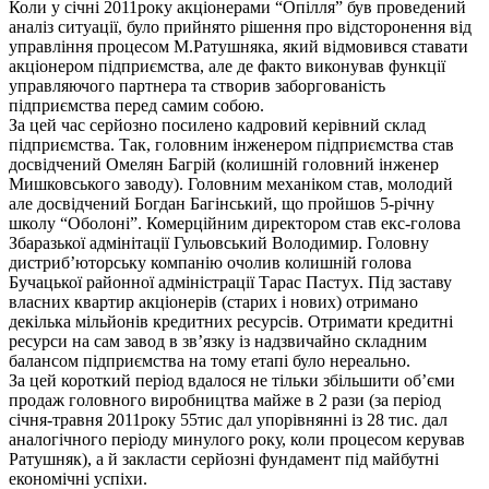
Коли у січні 2011року акціонерами “Опілля” був проведений
аналіз ситуації, було прийнято рішення про відсторонення від
управління процесом М.Ратушняка, який відмовився ставати
акціонером підприємства, але де факто виконував функції
управляючого партнера та створив заборгованість
підприємства перед самим собою.
За цей час серйозно посилено кадровий керівний склад
підприємства. Так, головним інженером підприємства став
досвідчений Омелян Багрій (колишній головний інженер
Мишковського заводу). Головним механіком став, молодий
але досвідчений Богдан Багінський, що пройшов 5-річну
школу “Оболоні”. Комерційним директором став екс-голова
Збаразької адмінітації Гульовський Володимир. Головну
дистриб’юторську компанію очолив колишній голова
Бучацької районної адміністрації Тарас Пастух. Під заставу
власних квартир акціонерів (старих і нових) отримано
декілька мільйонів кредитних ресурсів. Отримати кредитні
ресурси на сам завод в зв’язку із надзвичайно складним
балансом підприємства на тому етапі було нереально.
За цей короткий період вдалося не тільки збільшити об’єми
продаж головного виробництва майже в 2 рази (за період
січня-травня 2011року 55тис дал упорівнянні із 28 тис. дал
аналогічного періоду минулого року, коли процесом керував
Ратушняк), а й закласти серйозні фундамент під майбутні
економічні успіхи.