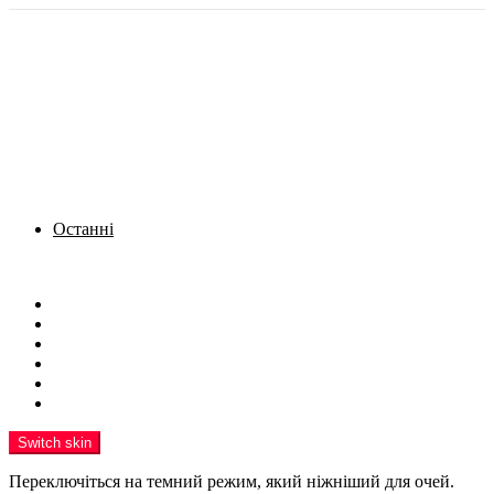
Останні
Menu
Новини
Політика
Кримінал
Фото
Надіслати новину
Реклама на сайті
Switch skin
Переключіться на темний режим, який ніжніший для очей.