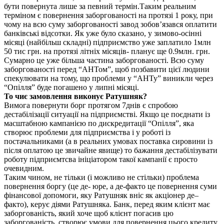
бути повернута лише за певний термін.Таким реальним
терміном є повернення заборгованості на протязі 1 року, при
чому на всю суму заборгованості завод зобов’язався оплатити
банківські відсотки. Як уже було сказано, у зимово-осінні
місяці (найбільш складні) підприємство уже заплатило 1млн
50 тис грн. на протязі літніх місяців- планує ще 0.9млн. грн.
Сумарно це уже більша частина заборгованості. Всю суму
заборгованості перед “АНТом”, щоб позбавити цієї людини
спекулювати на тому, що проблеми у “АНТу” виникли через
“Опілля” буде погашено у липні місяці.
То чиє замовлення виконує Ратушняк?
Вимога повернути борг протягом 7днів є спробою
дестабілізації ситуації на підприємстві. Якщо це поєднати із
масштабною кампанією по дискредитації “Опілля”, яка
створює проблеми для підприємства і у роботі із
постачальниками (а в реальних умовах поставка сировини із
після оплатою це звичайне явище) то бажання дестабілізувати
роботу підприємтсва ініціатором такої кампанії є просто
очевидним.
Таким чином, не тільки (і можливо не стільки) проблема
повернення боргу (це де- юре, а де-факто це повернення суми
фінансової допомоги, яку Ратушняк вніс як акціонер де–
факто), керує діями Ратушняка. Банк, перед яким клієнт має
заборгованість, який хоче щоб клієнт погасив цю
заборгованість, створює умови для повернення цього кредиту.