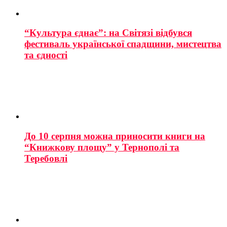
“Культура єднає”: на Світязі відбувся
фестиваль української спадщини, мистецтва
та єдності
До 10 серпня можна приносити книги на
“Книжкову площу” у Тернополі та
Теребовлі