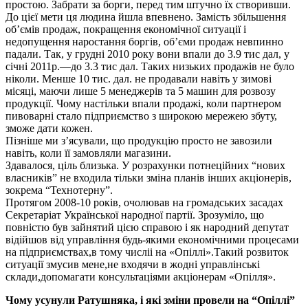
простою. Забрати за борги, перед тим штучно їх створивши.
До цієї мети ця людина йшла впевнено. Замість збільшення
об’ємів продаж, покращення економічної ситуації і
недопущення наростання боргів, об’єми продаж невпинно
падали. Так, у грудні 2010 року вони впали до 3.9 тис дал, у
січні 2011р.—до 3.3 тис дал. Таких низьких продажів не було
ніколи. Менше 10 тис. дал. не продавали навіть у зимові
місяці, маючи лише 5 менеджерів та 5 машин для розвозу
продукції. Чому настільки впали продажі, коли партнером
пивоварні стало підприємство з широкою мережею збуту,
зможе дати кожен.
Пізніше ми з’ясували, що продукцію просто не завозили
навіть, коли її замовляли магазини.
Здавалося, ціль близька. У розрахунки потнеційних “нових
власників” не входила тільки зміна планів інших акціонерів,
зокрема “Технотерну”.
Протягом 2008-10 років, очолював на громадських засадах
Секретаріат Української народної партії. Зрозуміло, що
повністю був зайнятий цією справою і як народний депутат
відійшов від управління будь-якими економічними процесами
на підприємствах,в тому числіі на «Опіллі».Такий розвиток
ситуації змусив мене,не входячи в жодні управлінські
склади,допомагати консультаціями акціонерам «Опілля».
Чому усунули Ратушняка, і які зміни провели на “Опіллі”