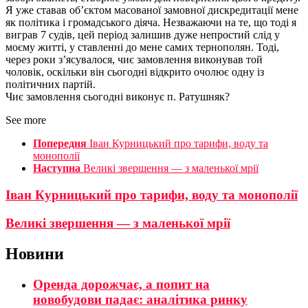
Я уже ставав об’єктом масованої замовної дискредитації мене
як політика і громадського діяча. Незважаючи на те, що тоді я
виграв 7 судів, цей період залишив дуже непростий слід у
моєму житті, у ставленні до мене самих тернополян. Тоді,
через роки з’ясувалося, чиє замовлення виконував той
чоловік, оскільки він сьогодні відкрито очолює одну із
політичних партій.
Чиє замовлення сьогодні виконує п. Ратушняк?
See more
Попередня
Іван Курницький про тарифи, воду та
монополії
Наступна
Великі звершення — з маленької мрії
Іван Курницький про тарифи, воду та монополії
Великі звершення — з маленької мрії
Новини
Оренда дорожчає, а попит на
новобудови падає: аналітика ринку