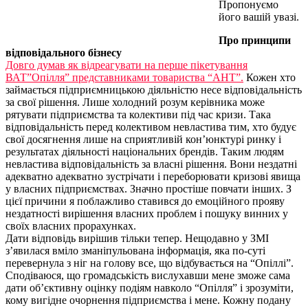
Пропонуємо
його вашій увазі.
Про принципи
відповідального бізнесу
Довго думав як відреагувати на перше пікетування
ВАТ”Опілля” представниками товариства “АНТ”.
Кожен хто
займається підприємницькою діяльністю несе відповідальність
за свої рішення. Лише холодний розум керівника може
рятувати підприємства та колективи під час кризи. Така
відповідальність перед колективом невластива тим, хто будує
свої досягнення лише на сприятливій кон’юнктурі ринку і
результатах діяльності національних брендів. Таким людям
невластива відповідальність за власні рішення. Вони нездатні
адекватно адекватно зустрічати і переборювати кризові явища
у власних підприємствах. Значно простіше повчати інших. З
цієї причини я поблажливо ставився до емоційного прояву
нездатності вирішення власних проблем і пошуку винних у
своїх власних прорахунках.
Дати відповідь вирішив тільки тепер. Нещодавно у ЗМІ
з’явилася вміло зманіпульована інформація, яка по-суті
перевернула з ніг на голову все, що відбувається на “Опіллі”.
Сподіваюся, що громадськість вислухавши мене зможе сама
дати об’єктивну оцінку подіям навколо “Опілля” і зрозуміти,
кому вигідне очорнення підприємства і мене. Кожну подану