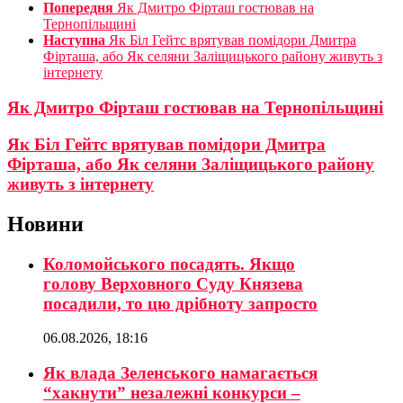
Попередня
Як Дмитро Фірташ гостював на
Тернопільщині
Наступна
Як Біл Гейтс врятував помідори Дмитра
Фірташа, або Як селяни Заліщицького району живуть з
інтернету
Як Дмитро Фірташ гостював на Тернопільщині
Як Біл Гейтс врятував помідори Дмитра
Фірташа, або Як селяни Заліщицького району
живуть з інтернету
Новини
Коломойського посадять. Якщо
голову Верховного Суду Князева
посадили, то цю дрібноту запросто
06.08.2026, 18:16
Як влада Зеленського намагається
“хакнути” незалежні конкурси –