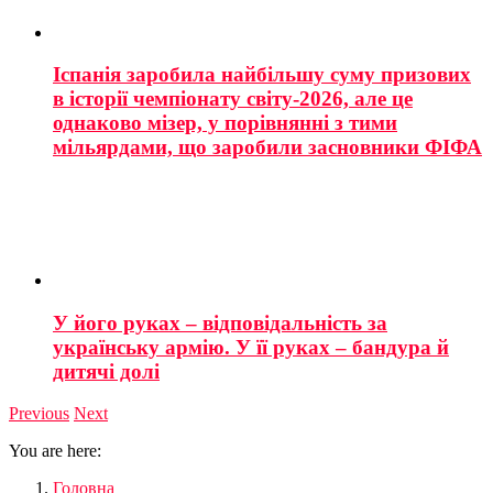
Іспанія заробила найбільшу суму призових
в історії чемпіонату світу-2026, але це
однаково мізер, у порівнянні з тими
мільярдами, що заробили засновники ФІФА
У його руках – відповідальність за
українську армію. У її руках – бандура й
дитячі долі
Previous
Next
You are here:
Головна