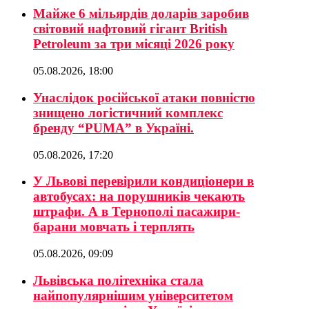
Майже 6 мільярдів доларів заробив
світовий нафтовий гігант British
Petroleum за три місяці 2026 року
05.08.2026, 18:00
Унаслідок російської атаки повністю
знищено логістичний комплекс
бренду “PUMA” в Україні.
05.08.2026, 17:20
У Львові перевірили кондиціонери в
автобусах: на порушників чекають
штрафи. А в Тернополі пасажири-
барани мовчать і терплять
05.08.2026, 09:09
Львівська політехніка стала
найпопулярнішим університетом