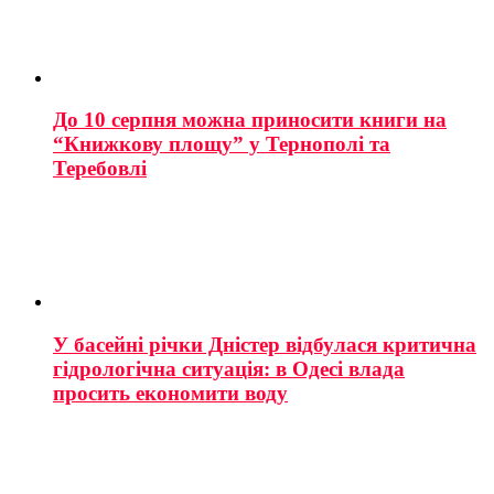
До 10 серпня можна приносити книги на
“Книжкову площу” у Тернополі та
Теребовлі
У басейні річки Дністер відбулася критична
гідрологічна ситуація: в Одесі влада
просить економити воду