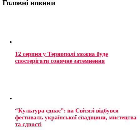
Головні новини
12 серпня у Тернополі можна буде
спостерігати сонячне затемнення
“Культура єднає”: на Світязі відбувся
фестиваль української спадщини, мистецтва
та єдності