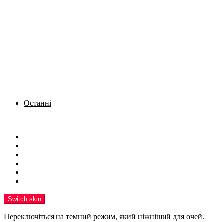
Останні
Menu
Новини
Політика
Кримінал
Фото
Надіслати новину
Реклама на сайті
Switch skin
Переключіться на темний режим, який ніжніший для очей.