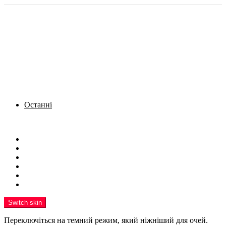
Останні
Menu
Новини
Політика
Кримінал
Фото
Надіслати новину
Реклама на сайті
Switch skin
Переключіться на темний режим, який ніжніший для очей.