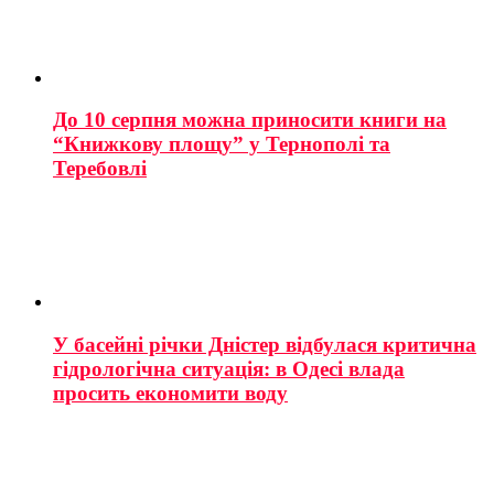
До 10 серпня можна приносити книги на
“Книжкову площу” у Тернополі та
Теребовлі
У басейні річки Дністер відбулася критична
гідрологічна ситуація: в Одесі влада
просить економити воду