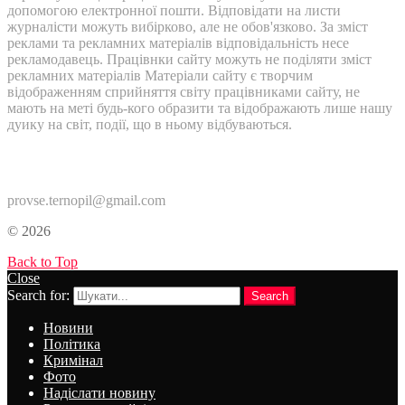
допомогою електронної пошти. Відповідати на листи
журналісти можуть вибірково, але не обов'язково. За зміст
реклами та рекламних матеріалів відповідальність несе
рекламодавець. Працівнки сайту можуть не поділяти зміст
рекламних матеріалів Матеріали сайту є творчим
відображенням сприйняття світу працівниками сайту, не
мають на меті будь-кого образити та відображають лише нашу
дуику на світ, події, що в ньому відбуваються.
Контакти:
provse.ternopil@gmail.com
© 2026
Back to Top
Close
Search for:
Search
Новини
Політика
Кримінал
Фото
Надіслати новину