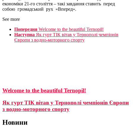
економіки 21-го століття – такі завдання ставить перед
собою громадський рух «Вперед».
See more
Попередня
Welcome to the beautiful Ternopil!
Наступна
Як гурт ТІК вітав у Тернополі чемпіонів
Європи з водно-моторного спорту
Welcome to the beautiful Ternopil!
Як гурт ТІК вітав у Тернополі чемпіонів Європи
з водно-моторного спорту
Новини