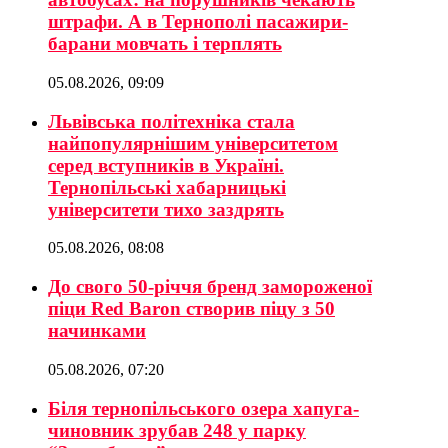
штрафи. А в Тернополі пасажири-
барани мовчать і терплять
05.08.2026, 09:09
Львівська політехніка стала
найпопулярнішим університетом
серед вступників в Україні.
Тернопільські хабарницькі
університети тихо заздрять
05.08.2026, 08:08
До свого 50-річчя бренд замороженої
піци Red Baron створив піцу з 50
начинками
05.08.2026, 07:20
Біля тернопільського озера хапуга-
чиновник зрубав 248 у парку