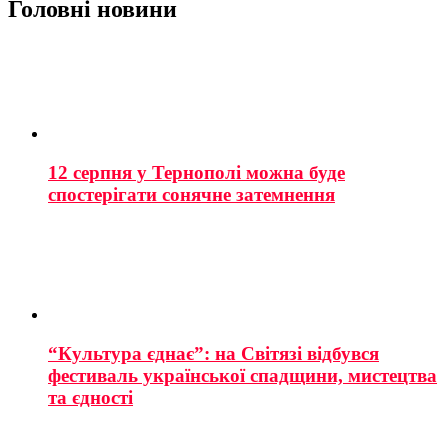
Головні новини
12 серпня у Тернополі можна буде
спостерігати сонячне затемнення
“Культура єднає”: на Світязі відбувся
фестиваль української спадщини, мистецтва
та єдності