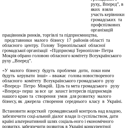
руху,, Вперед”, в
яких взяли
участь керівники
громадських та
профспілкових
організацій
працівників ринків, торгівлі та підприємництва,
представники малого бізнесу 17 районів області та
обласного центру. Голову Тернопільської обласної
громадської організації «Підприємці Тернопілля» Петра
Мокрія обрано головою обласного комітету Всеукраїнського
руху ,,Вперед”.
«У малого бізнесу будуть проблеми доти, поки ним
будуть керувати інші» – вважає голова новоствореного
обласного комітету Всеукраїнського громадського руху
«Вперед» Петро Мокрій. Ціль та мета громадського руху
«Вперед» перш за все це захист інтересів підприємців
нашого краю та створення умов для розвитку малого
бізнесу, як джерела створення середнього класу в Україні.
Встановити жорсткий громадянський контроль над владою,
забезпечити соці-альний діалог влади із суспільством, дати
країні альтернативний шлях соціаль-ного і економічного
розвитку, забезпечити розвиток в Україні конкурентної