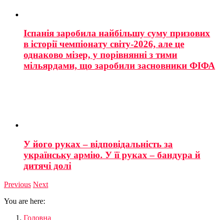
Іспанія заробила найбільшу суму призових
в історії чемпіонату світу-2026, але це
однаково мізер, у порівнянні з тими
мільярдами, що заробили засновники ФІФА
У його руках – відповідальність за
українську армію. У її руках – бандура й
дитячі долі
Previous
Next
You are here:
Головна