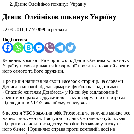
Денис Олєйніков покинув Україну
Денис Олєйніков покинув Україну
22.09.2011, 07:59
999
перегляди
Поділитися
Керівник компанії Prostoprint.com, Денис Олєйніков, покинув
Україну після отримання інформації про запланований арешт
його самого та його дружини.
Про це він написав на своїй Facebook-сторінці. За словами
Дениса, сьогодні під час ярмарки футболок з надписами
«Спасибо жителям Донбасса» у Києві був запланований
арешт його разом з дружиною. Таку інформацію він отримав
від людини в УБОЗ, яка «йому співчувала».
6 вересня УБОЗ захопив офіс Prostoprint та вилучив майже все
майно і документи. Наступного дня Олєйніков опублікував
відкритого листа президенту України із заявою у тиску на
його бізнес. Юридично справа проти компанії і досі не