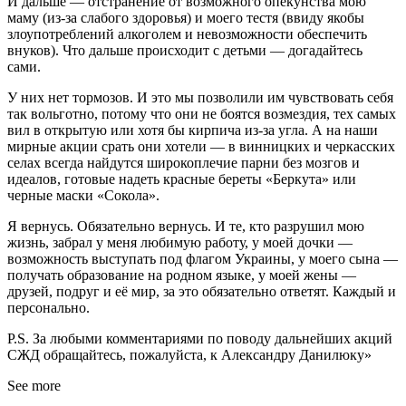
И дальше — отстранение от возможного опекунства мою
маму (из-за слабого здоровья) и моего тестя (ввиду якобы
злоупотреблений алкоголем и невозможности обеспечить
внуков). Что дальше происходит с детьми — догадайтесь
сами.
У них нет тормозов. И это мы позволили им чувствовать себя
так вольготно, потому что они не боятся возмездия, тех самых
вил в открытую или хотя бы кирпича из-за угла. А на наши
мирные акции срать они хотели — в винницких и черкасских
селах всегда найдутся широкоплечие парни без мозгов и
идеалов, готовые надеть красные береты «Беркута» или
черные маски «Сокола».
Я вернусь. Обязательно вернусь. И те, кто разрушил мою
жизнь, забрал у меня любимую работу, у моей дочки —
возможность выступать под флагом Украины, у моего сына —
получать образование на родном языке, у моей жены —
друзей, подруг и её мир, за это обязательно ответят. Каждый и
персонально.
P.S. За любыми комментариями по поводу дальнейших акций
СЖД обращайтесь, пожалуйста, к Александру Данилюку»
See more