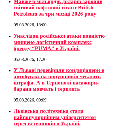
Майже 6 мільярдів доларів заробив
світовий нафтовий гігант British
Petroleum за три місяці 2026 року
05.08.2026, 18:00
Унаслідок російської атаки повністю
знищено логістичний комплекс
бренду “PUMA” в Україні.
05.08.2026, 17:20
У Львові перевірили кондиціонери в
автобусах: на порушників чекають
штрафи. А в Тернополі пасажири-
барани мовчать і терплять
05.08.2026, 09:09
Львівська політехніка стала
найпопулярнішим університетом
серед вступників в Україні.