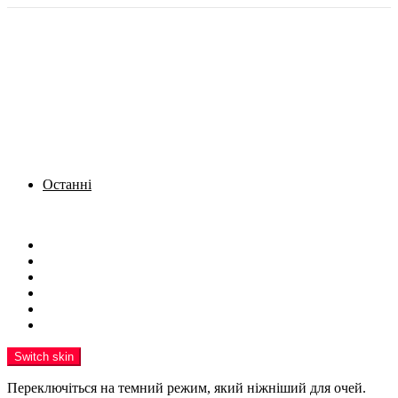
Останні
Menu
Новини
Політика
Кримінал
Фото
Надіслати новину
Реклама на сайті
Switch skin
Переключіться на темний режим, який ніжніший для очей.