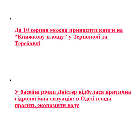
До 10 серпня можна приносити книги на
“Книжкову площу” у Тернополі та
Теребовлі
У басейні річки Дністер відбулася критична
гідрологічна ситуація: в Одесі влада
просить економити воду