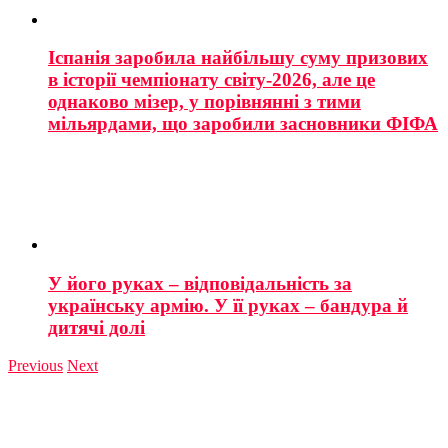
Іспанія заробила найбільшу суму призових
в історії чемпіонату світу-2026, але це
однаково мізер, у порівнянні з тими
мільярдами, що заробили засновники ФІФА
У його руках – відповідальність за
українську армію. У її руках – бандура й
дитячі долі
Previous
Next