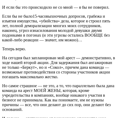
И если бы это происходило не со мной — я бы не поверил.
Если бы не было15-часовыхночных допросов, грабежа и
изъятия имущества, «убийства» дела, которое я строил пять
лет, полной деморализации многих моих сотрудников,
наконец, угроз изнасилования молодой девушки двумя
подонками в погонах (и эти угрозы остались ВООБЩЕ без
какой-либо реакции — значит, им можно)…
Теперь верю.
На сегодня был запланирован мой арест — демонстративно, в
ходе нашей второй акции. Для задержания был ангажирован
не только «Беркут», но и «Сокол», причем дана команда —
возможные противодействия со стороны участников акции
погашать максимально жестко.
Но самое страшное — не это, а то, что параллельно была дана
команда на арест МОЕЙ ЖЕНЫ, которая, кроме
учредительства в компаниях, вообще никакого участия в
бизнесе не принимала. Как вы понимаете, им не нужны
причины — все, что они делают до сих пор, они делают без
оснований.