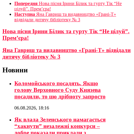
Попередня
Нова пісня Ірини Білик та гурту Тік “Не
цілуй”. Прем’єра!
Наступна
Яна Гавриш та видавництво «Грані-Т»
відвідали дитячу бібліотеку № 3
Нова пісня Ірини Білик та гурту Тік “Не цілуй”.
Прем’єра!
Яна Гавриш та видавництво «Грані-Т» відвідали
дитячу бібліотеку № 3
Новини
Коломойського посадять. Якщо
голову Верховного Суду Князева
посадили, то цю дрібноту запросто
06.08.2026, 18:16
Як влада Зеленського намагається
“хакнути” незалежні конкурси –
добре показали приклади з