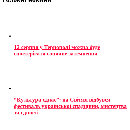
12 серпня у Тернополі можна буде
спостерігати сонячне затемнення
“Культура єднає”: на Світязі відбувся
фестиваль української спадщини, мистецтва
та єдності