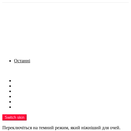
Останні
Menu
Новини
Політика
Кримінал
Фото
Надіслати новину
Реклама на сайті
Switch skin
Переключіться на темний режим, який ніжніший для очей.