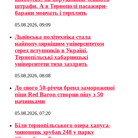
штрафи. А в Тернополі пасажири-
барани мовчать і терплять
05.08.2026, 09:09
Львівська політехніка стала
найпопулярнішим університетом
серед вступників в Україні.
Тернопільські хабарницькі
університети тихо заздрять
05.08.2026, 08:08
До свого 50-річчя бренд замороженої
піци Red Baron створив піцу з 50
начинками
05.08.2026, 07:20
Біля тернопільського озера хапуга-
чиновник зрубав 248 у парку