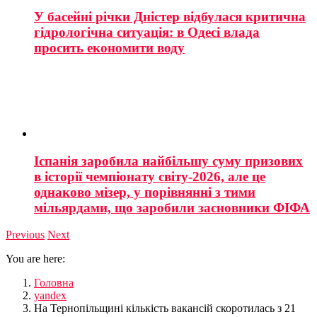
У басейні річки Дністер відбулася критична
гідрологічна ситуація: в Одесі влада
просить економити воду
Іспанія заробила найбільшу суму призових
в історії чемпіонату світу-2026, але це
однаково мізер, у порівнянні з тими
мільярдами, що заробили засновники ФІФА
Previous
Next
You are here:
Головна
yandex
На Тернопільщині кількість вакансій скоротилась з 21