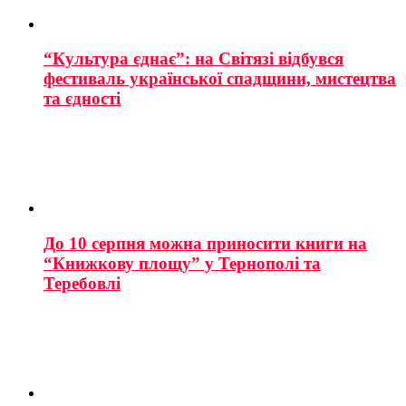
“Культура єднає”: на Світязі відбувся
фестиваль української спадщини, мистецтва
та єдності
До 10 серпня можна приносити книги на
“Книжкову площу” у Тернополі та
Теребовлі