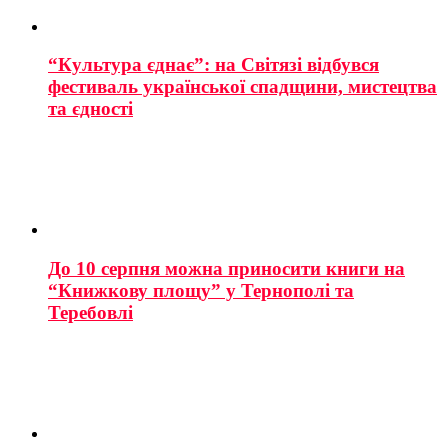
“Культура єднає”: на Світязі відбувся
фестиваль української спадщини, мистецтва
та єдності
До 10 серпня можна приносити книги на
“Книжкову площу” у Тернополі та
Теребовлі