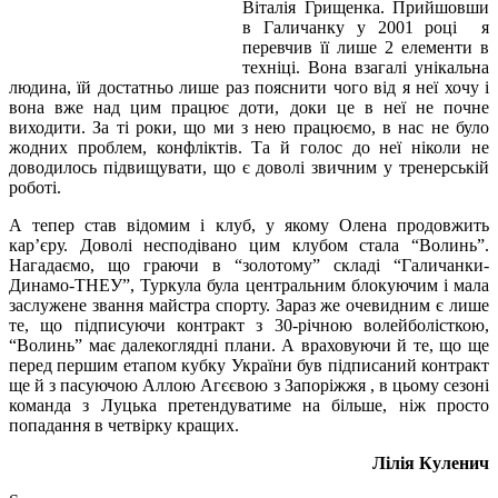
Віталія Грищенка. Прийшовши
в Галичанку у 2001 році я
перевчив її лише 2 елементи в
техніці. Вона взагалі унікальна
людина, їй достатньо лише раз пояснити чого від я неї хочу і
вона вже над цим працює доти, доки це в неї не почне
виходити. За ті роки, що ми з нею працюємо, в нас не було
жодних проблем, конфліктів. Та й голос до неї ніколи не
доводилось підвищувати, що є доволі звичним у тренерській
роботі.
А тепер став відомим і клуб, у якому Олена продовжить
кар’єру. Доволі несподівано цим клубом стала “Волинь”.
Нагадаємо, що граючи в “золотому” складі “Галичанки-
Динамо-ТНЕУ”, Туркула була центральним блокуючим і мала
заслужене звання майстра спорту. Зараз же очевидним є лише
те, що підписуючи контракт з 30-річною волейболісткою,
“Волинь” має далекоглядні плани. А враховуючи й те, що ще
перед першим етапом кубку України був підписаний контракт
ще й з пасуючою Аллою Агєєвою з Запоріжжя , в цьому сезоні
команда з Луцька претендуватиме на більше, ніж просто
попадання в четвірку кращих.
Лілія Куленич