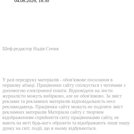
04.08.2026, 18:30
Шеф-редактор Надія Сеник
У разі передруку матеріалів - обов'язкове посилання в
першому абзаці. Працівники сайту спілкується з читачами з
допомогою електронної пошти. Відповідати на листи
журналісти можуть вибірково, але не обов'язково. За зміст
реклами та рекламних матеріалів відповідальність несе
рекламодавець. Працівнки сайту можуть не поділяти зміст
рекламних матеріалів Матеріали сайту є творчим
відображенням сприйняття світу працівниками сайту, не
мають на меті будь-кого образити та відображають лише нашу
дуику на світ, події, що в ньому відбуваються.