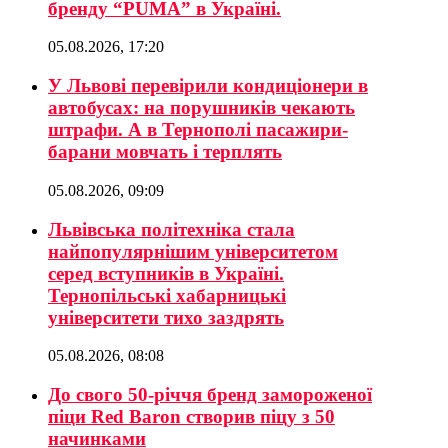
бренду “PUMA” в Україні.
05.08.2026, 17:20
У Львові перевірили кондиціонери в
автобусах: на порушників чекають
штрафи. А в Тернополі пасажири-
барани мовчать і терплять
05.08.2026, 09:09
Львівська політехніка стала
найпопулярнішим університетом
серед вступників в Україні.
Тернопільські хабарницькі
університети тихо заздрять
05.08.2026, 08:08
До свого 50-річчя бренд замороженої
піци Red Baron створив піцу з 50
начинками