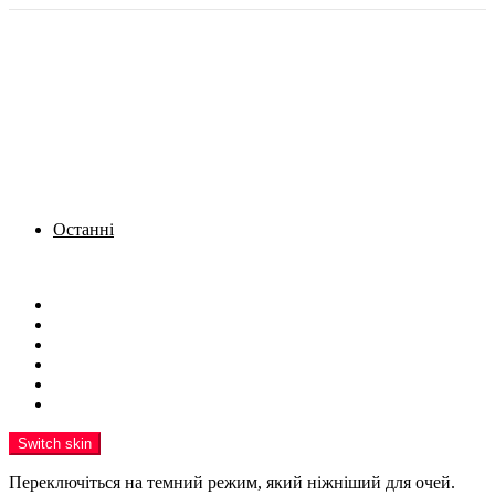
Останні
Menu
Новини
Політика
Кримінал
Фото
Надіслати новину
Реклама на сайті
Switch skin
Переключіться на темний режим, який ніжніший для очей.