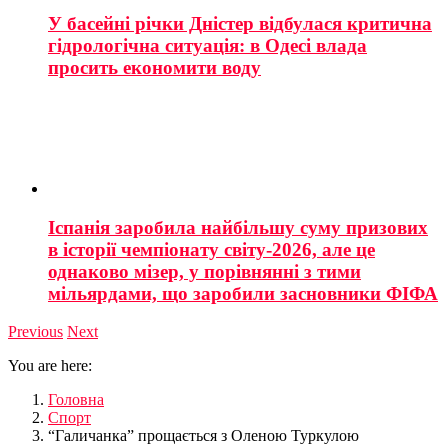
У басейні річки Дністер відбулася критична
гідрологічна ситуація: в Одесі влада
просить економити воду
Іспанія заробила найбільшу суму призових
в історії чемпіонату світу-2026, але це
однаково мізер, у порівнянні з тими
мільярдами, що заробили засновники ФІФА
Previous
Next
You are here:
Головна
Спорт
“Галичанка” прощається з Оленою Туркулою