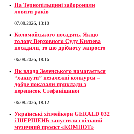
На Тернопільщині заборонили
ловити раків
07.08.2026, 13:10
Коломойського посадять. Якщо
голову Верховного Суду Князева
посадили, то цю дрібноту запросто
06.08.2026, 18:16
Як влада Зеленського намагається
“хакнути” незалежні конкурси –
добре показали приклади з
переписок Стефанішиної
06.08.2026, 18:12
Українські хітмейкери GERALD 032
і ШЕРШЕНЬ запустили спільний
музичний проєкт «КОМПОТ»