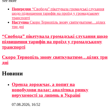
See more
Попередня
“Свобода” пікетувала громадські слухання
щодо підвищення тарифів на проїзд у громадському
транспорті
Наступна
Скоро Тернопіль знову святкуватиме…цілих
три дні
“Свобода” пікетувала громадські слухання щодо
підвищення тарифів на проїзд у громадському
транспорті
Скоро Тернопіль знову святкуватиме…цілих три
дні
Новини
Оренда дорожчає, а попит на
новобудови падає: аналітика ринку
нерухомості за липень в Україні
07.08.2026, 16:52