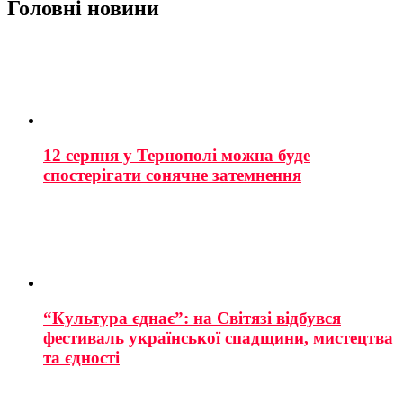
Головні новини
12 серпня у Тернополі можна буде
спостерігати сонячне затемнення
“Культура єднає”: на Світязі відбувся
фестиваль української спадщини, мистецтва
та єдності