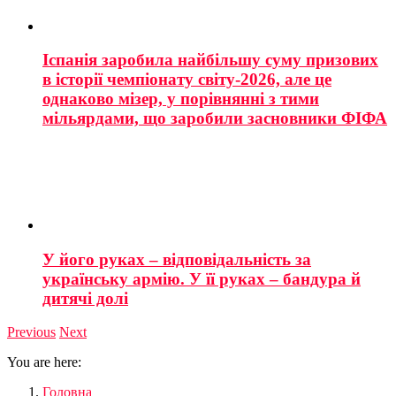
Іспанія заробила найбільшу суму призових
в історії чемпіонату світу-2026, але це
однаково мізер, у порівнянні з тими
мільярдами, що заробили засновники ФІФА
У його руках – відповідальність за
українську армію. У її руках – бандура й
дитячі долі
Previous
Next
You are here:
Головна