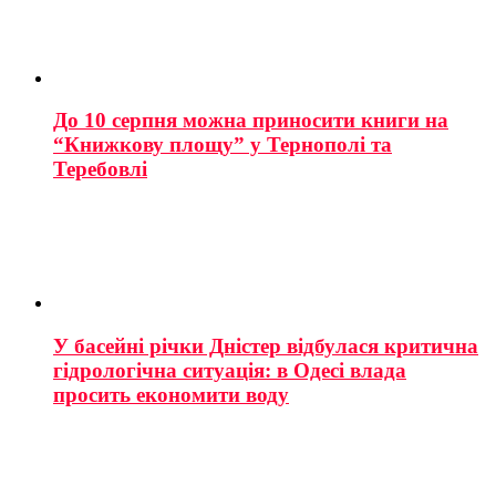
До 10 серпня можна приносити книги на
“Книжкову площу” у Тернополі та
Теребовлі
У басейні річки Дністер відбулася критична
гідрологічна ситуація: в Одесі влада
просить економити воду