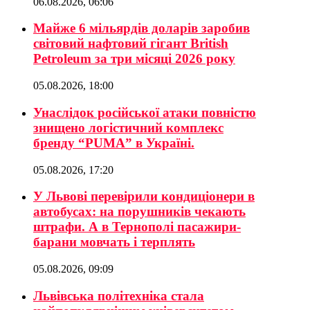
06.08.2026, 06:06
Майже 6 мільярдів доларів заробив
світовий нафтовий гігант British
Petroleum за три місяці 2026 року
05.08.2026, 18:00
Унаслідок російської атаки повністю
знищено логістичний комплекс
бренду “PUMA” в Україні.
05.08.2026, 17:20
У Львові перевірили кондиціонери в
автобусах: на порушників чекають
штрафи. А в Тернополі пасажири-
барани мовчать і терплять
05.08.2026, 09:09
Львівська політехніка стала