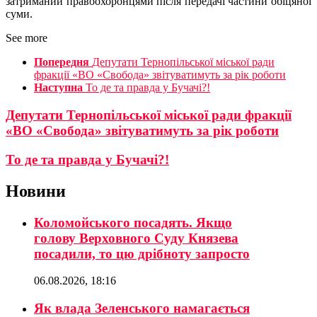
затриманий правоохоронцями після передачі частини обіцяної
суми.
See more
Попередня
Депутати Тернопільської міської ради
фракції «ВО «Свобода» звітуватимуть за рік роботи
Наступна
То де та правда у Бучачі?!
Депутати Тернопільської міської ради фракції
«ВО «Свобода» звітуватимуть за рік роботи
То де та правда у Бучачі?!
Новини
Коломойського посадять. Якщо
голову Верховного Суду Князева
посадили, то цю дрібноту запросто
06.08.2026, 18:16
Як влада Зеленського намагається