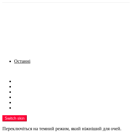
Останні
Menu
Новини
Політика
Кримінал
Фото
Надіслати новину
Реклама на сайті
Switch skin
Переключіться на темний режим, який ніжніший для очей.