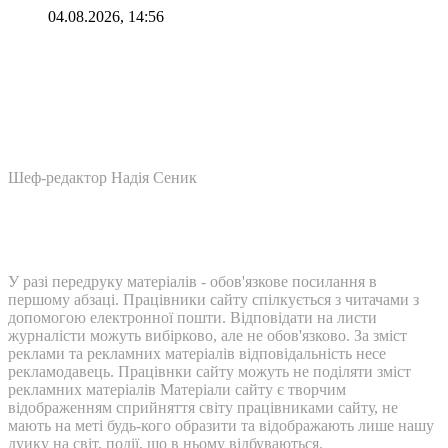
04.08.2026, 14:56
Шеф-редактор Надія Сеник
У разі передруку матеріалів - обов'язкове посилання в
першому абзаці. Працівники сайту спілкується з читачами з
допомогою електронної пошти. Відповідати на листи
журналісти можуть вибірково, але не обов'язково. За зміст
реклами та рекламних матеріалів відповідальність несе
рекламодавець. Працівнки сайту можуть не поділяти зміст
рекламних матеріалів Матеріали сайту є творчим
відображенням сприйняття світу працівниками сайту, не
мають на меті будь-кого образити та відображають лише нашу
дуику на світ, події, що в ньому відбуваються.