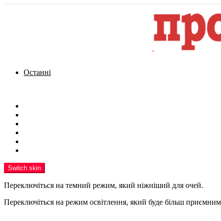
Останні
Menu
Новини
Політика
Кримінал
Фото
Надіслати новину
Реклама на сайті
Switch skin
Переключіться на темний режим, який ніжніший для очей.
Переключіться на режим освітлення, який буде більш приємним 
шукати