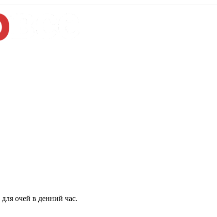
для очей в денний час.