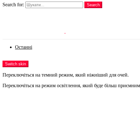
Search for:
Search
Login
Останні
Menu
Switch skin
Переключіться на темний режим, який ніжніший для очей.
Переключіться на режим освітлення, який буде більш приємним 
Login