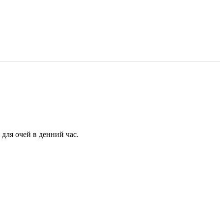
для очей в денний час.