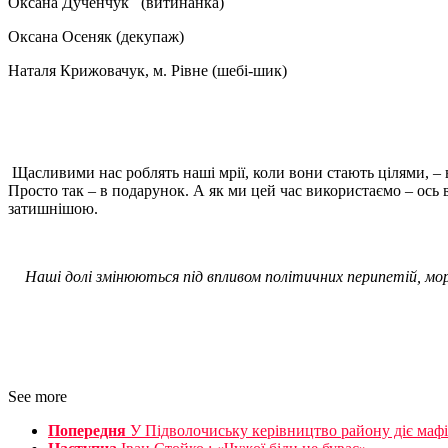
Оксана Дученчук (витинанка)
Оксана Осеняк (декупаж)
Наталя Крижовачук, м. Рівне (шебі-шик)
Щасливими нас роблять наші мрії, коли вони стають цілями, –
Просто так – в подарунок. А як ми цей час використаємо – ось
затишнішою.
Наші долі змінюються під впливом політичних перипетій, м
See more
Попередня
У Підволочиську керівництво району діє маф