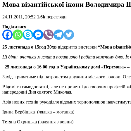
Мова візантійської ікони Володимира 
24.11.2011, 20:52
1.6k
перегляди
Поділитися
25 листопада
о 15год 30хв
відкриття виставки
“Мова візантій
Ці діти вчаться мислити позитивно і радіти кожному дню. Їх
25 листопада
о 16 00 год в Українському домі «Перемога» –
Захід триватиме під патронатом дружини міського голови Олени
Відомі та самодостатні, але не причетні до творчих професій 
напередодні Дня святого Миколая.
Азів нових технік рукоділля відомих тернополянок навчатимут
Ірина Вербіцька (лялька – мотанка)
Тетяна Охрицька (валяння з вовни)