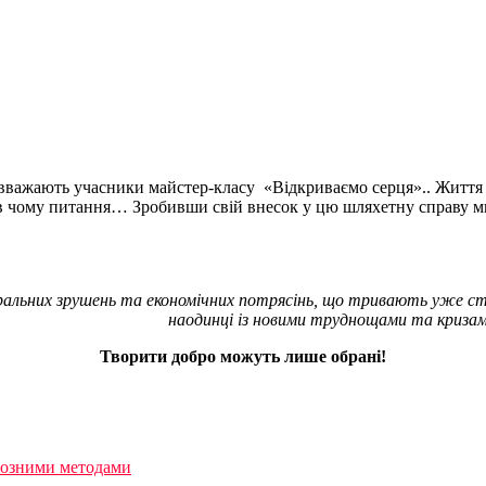
 вважають учасники
майстер-класу «Відкриваємо серця».. Життя 
 в чому питання… Зробивши свій внесок у цю шляхетну справу ми
оральних зрушень та економічних потрясінь, що тривають уже 
наодинці із новими труднощами та кризам
Творити добро можуть лише обрані!
іозними методами