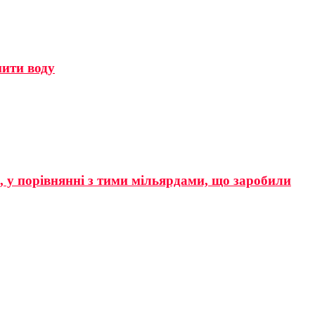
мити воду
р, у порівнянні з тими мільярдами, що заробили