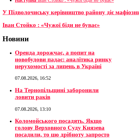
Наступна
Іван Стойко : «Чужої біди не буває»
У Підволочиську керівництво району діє мафіоз
Іван Стойко : «Чужої біди не буває»
Новини
Оренда дорожчає, а попит на
новобудови падає: аналітика ринку
нерухомості за липень в Україні
07.08.2026, 16:52
На Тернопільщині заборонили
ловити раків
07.08.2026, 13:10
Коломойського посадять. Якщо
голову Верховного Суду Князева
посадили, то цю дрібноту запросто