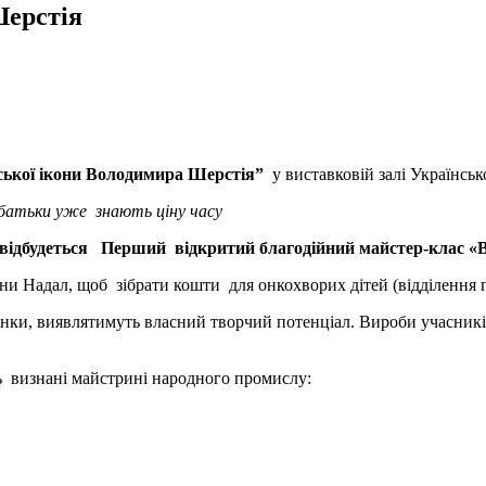
Шерстія
ської ікони Володимира Шерстія”
у виставковій залі Українсь
 батьки уже знають ціну часу
 відбудеться
Перший відкритий благодійний майстер-клас «
 Надал, щоб зібрати кошти для онкохворих дітей (відділення гем
жінки, виявлятимуть власний творчий потенціал. Вироби учасникі
ь визнані майстрині народного промислу: