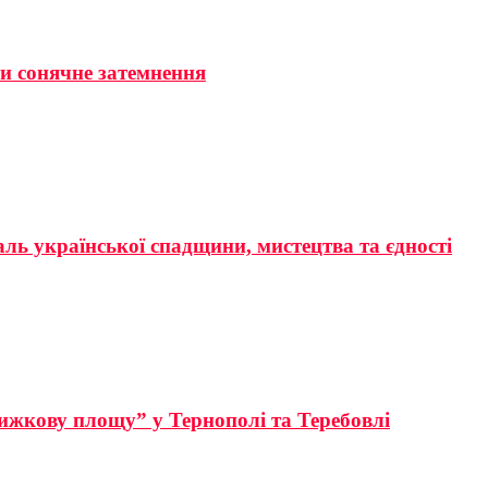
ти сонячне затемнення
аль української спадщини, мистецтва та єдності
ижкову площу” у Тернополі та Теребовлі