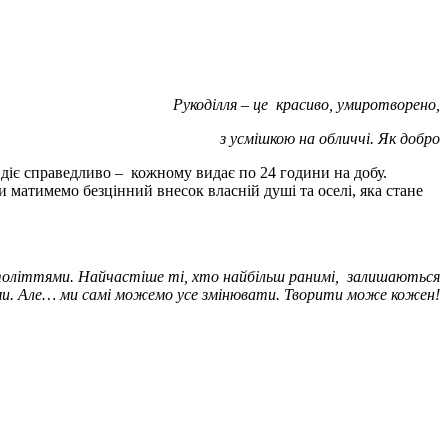
Рукоділля – це красиво, умиротворено,
з усмішкою на обличчі. Як добро
діє справедливо – кожному видає по 24 години на добу.
 матимемо безцінний внесок власній душі та оселі, яка стане
століттями. Найчастіше ті, хто найбільш ранимі, залишаються
и.
Але… ми самі можемо усе змінювати. Творити може кожен!