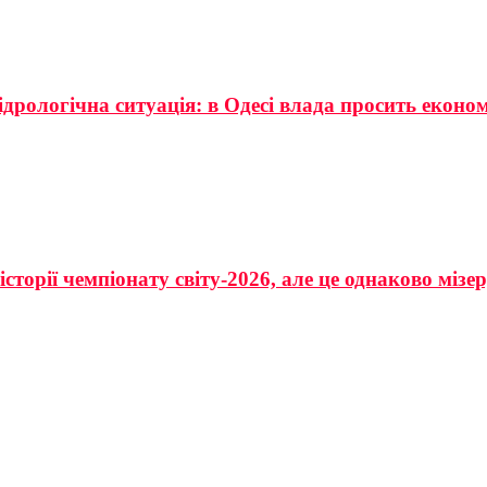
ідрологічна ситуація: в Одесі влада просить еконо
сторії чемпіонату світу-2026, але це однаково мізе