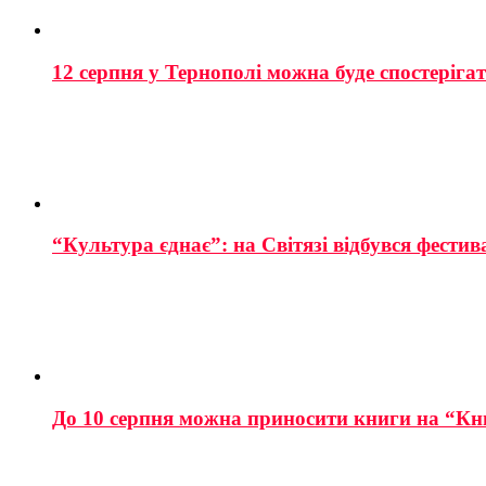
12 серпня у Тернополі можна буде спостеріга
“Культура єднає”: на Світязі відбувся фестив
До 10 серпня можна приносити книги на “Кн