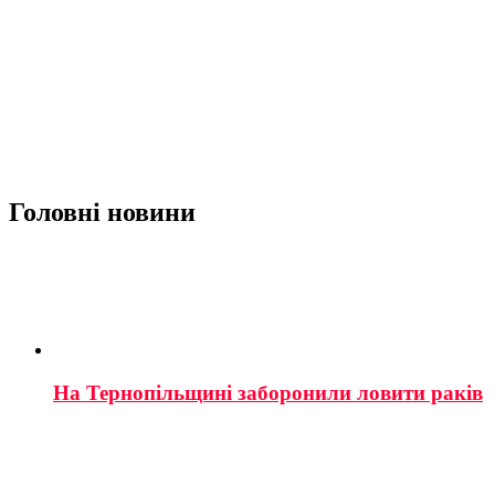
Головні новини
На Тернопільщині заборонили ловити раків