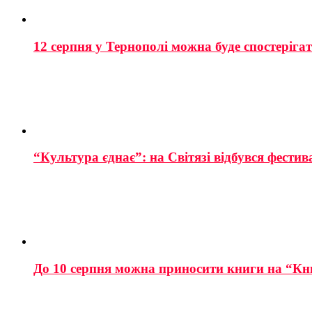
12 серпня у Тернополі можна буде спостеріга
“Культура єднає”: на Світязі відбувся фестив
До 10 серпня можна приносити книги на “Кн