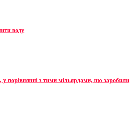
мити воду
р, у порівнянні з тими мільярдами, що заробили