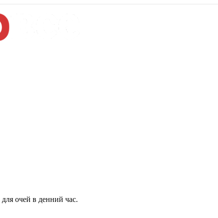
для очей в денний час.