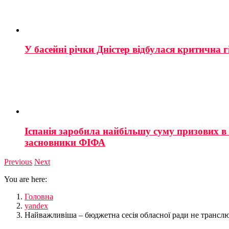
У басейні річки Дністер відбулася критична г
Іспанія заробила найбільшу суму призових в і
засновники ФІФА
Previous
Next
You are here:
Головна
yandex
Найважливіша – бюджетна сесія обласної ради не трансл