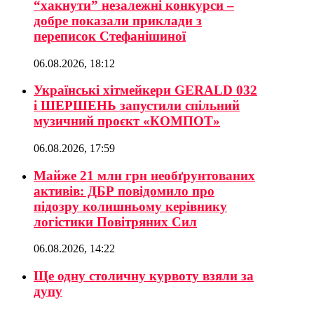
“хакнути” незалежні конкурси –
добре показали приклади з
переписок Стефанішиної
06.08.2026, 18:12
Українські хітмейкери GERALD 032
і ШЕРШЕНЬ запустили спільний
музичний проєкт «КОМПОТ»
06.08.2026, 17:59
Майже 21 млн грн необґрунтованих
активів: ДБР повідомило про
підозру колишньому керівнику
логістики Повітряних Сил
06.08.2026, 14:22
Ще одну столичну курвоту взяли за
дупу