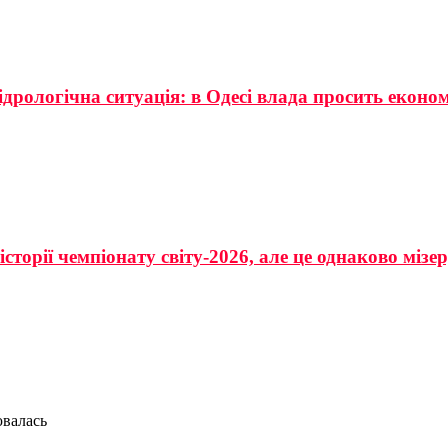
ідрологічна ситуація: в Одесі влада просить еконо
сторії чемпіонату світу-2026, але це однаково мізе
ювалась