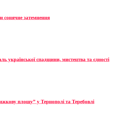
ти сонячне затемнення
аль української спадщини, мистецтва та єдності
ижкову площу” у Тернополі та Теребовлі