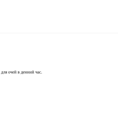
для очей в денний час.