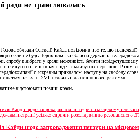
ої ради не транслювалась
Голова облради Олексій Кайда повідомив про те, що трансляції 
яцій сесій не буде.
Тернопільська обласна державна телерадіоком
 спробу відібрати у краян можливість бачити невідретушовану, н
 вплинути на вибір краян під час майбутніх перегонів. Разом з 
лерадіокомпанії є яскравим прикладом наступу на свободу слова 
к нищаться незручні ЗМІ, нелояльні до нинішнього режиму».
ватиме відстоювати позиції краян.
лексія Кайди щодо запровадження цензури на місцевому телекана
держадміністрації усіляко сприяти розслідуванню резонансного 
сія Кайди щодо запровадження цензури на місцевом