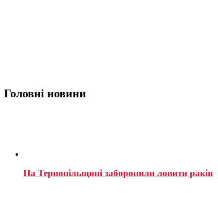
Головні новини
На Тернопільщині заборонили ловити раків