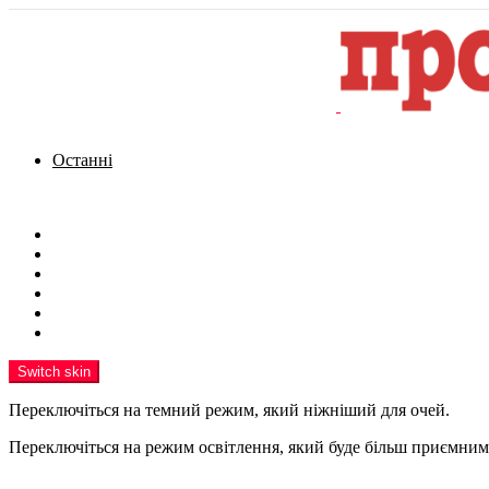
Останні
Menu
Новини
Політика
Кримінал
Фото
Надіслати новину
Реклама на сайті
Switch skin
Переключіться на темний режим, який ніжніший для очей.
Переключіться на режим освітлення, який буде більш приємним 
шукати