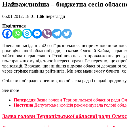
Найважливіша – бюджетна сесія обласн
05.01.2012, 18:01
1.6k
перегляди
Поділитися
Пленарне засідання 42 сесії розпочалося неприємною новиною. 
роки діяльності обласної ради, – сказав Олексій Кайда, – трансл
здійснювати трансляцію. Розцінюю це як запровадження цензури,
по-справжньому відстоює інтереси краян. Безперечно, це спроба
трансляції. Вважаю, що нинішня відмова обласної державної те
через стрімке падіння рейтингів. Ми вже мали змогу бачити, я
Очільник облради запевнив, що обласна рада і надалі продовжу
See more
Попередня
Заява голови Тернопільської обласної ради О
Наступна
Депутатська комісія рекомендувала голові обл
Заява голови Тернопільської обласної ради Олек