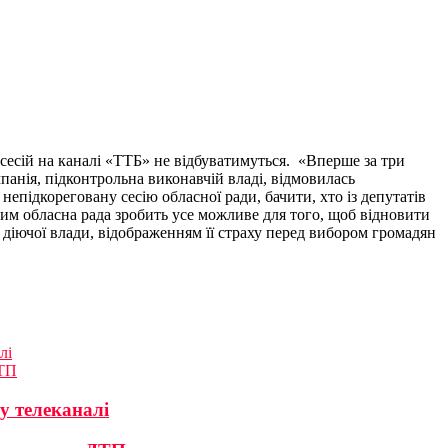
сесій на каналі «ТТБ» не відбуватимуться. «Вперше за три
панія, підконтрольна виконавчій владі, відмовилась
епідкореговану сесію обласної ради, бачити, хто із депутатів
тим обласна рада зробить усе можливе для того, щоб відновити
діючої влади, відображенням її страху перед вибором громадян
лі
ДТП
у телеканалі