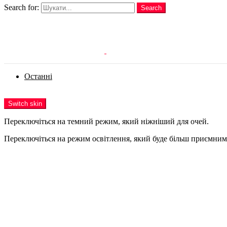
Search for:
Search
Login
Останні
Menu
Switch skin
Переключіться на темний режим, який ніжніший для очей.
Переключіться на режим освітлення, який буде більш приємним 
Login