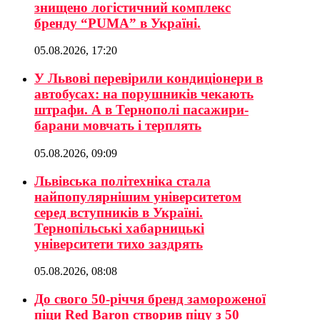
знищено логістичний комплекс
бренду “PUMA” в Україні.
05.08.2026, 17:20
У Львові перевірили кондиціонери в
автобусах: на порушників чекають
штрафи. А в Тернополі пасажири-
барани мовчать і терплять
05.08.2026, 09:09
Львівська політехніка стала
найпопулярнішим університетом
серед вступників в Україні.
Тернопільські хабарницькі
університети тихо заздрять
05.08.2026, 08:08
До свого 50-річчя бренд замороженої
піци Red Baron створив піцу з 50