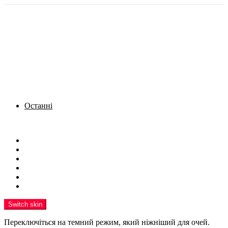
Останні
Menu
Новини
Політика
Кримінал
Фото
Надіслати новину
Реклама на сайті
Switch skin
Переключіться на темний режим, який ніжніший для очей.