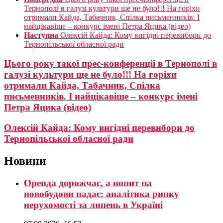
Тернополі в галузі культури ще не було!!! На горіхи
отримали Кайда, Табачник, Спілка письменників. І
найцікавіше – конкурс імені Петра Яцика (відео)
Наступна
Олексій Кайда: Кому вигідні перевибори до
Тернопільської обласної ради
Цього року такої прес-конференції в Тернополі в
галузі культури ще не було!!! На горіхи
отримали Кайда, Табачник, Спілка
письменників. І найцікавіше – конкурс імені
Петра Яцика (відео)
Олексій Кайда: Кому вигідні перевибори до
Тернопільської обласної ради
Новини
Оренда дорожчає, а попит на
новобудови падає: аналітика ринку
нерухомості за липень в Україні