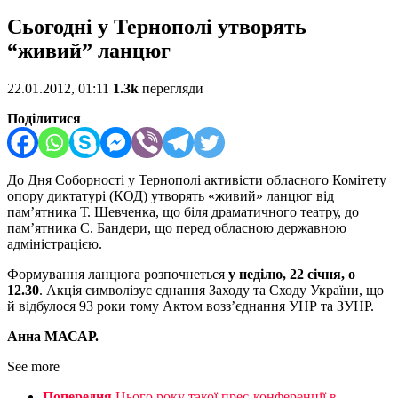
Сьогодні у Тернополі утворять
“живий” ланцюг
22.01.2012, 01:11
1.3k
перегляди
Поділитися
До Дня Соборності у Тернополі активісти обласного Комітету
опору диктатурі (КОД) утворять «живий» ланцюг від
пам’ятника Т. Шевченка, що біля драматичного театру, до
пам’ятника С. Бандери, що перед обласною державною
адміністрацією.
Формування ланцюга розпочнеться
у неділю, 22 січня, о
12.30
. Акція символізує єднання Заходу та Сходу України, що
й відбулося 93 роки тому Актом возз’єднання УНР та ЗУНР.
Анна МАСАР.
See more
Попередня
Цього року такої прес-конференції в