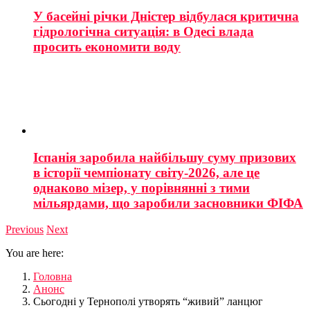
У басейні річки Дністер відбулася критична
гідрологічна ситуація: в Одесі влада
просить економити воду
Іспанія заробила найбільшу суму призових
в історії чемпіонату світу-2026, але це
однаково мізер, у порівнянні з тими
мільярдами, що заробили засновники ФІФА
Previous
Next
You are here:
Головна
Анонс
Сьогодні у Тернополі утворять “живий” ланцюг