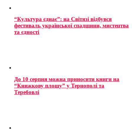
“Культура єднає”: на Світязі відбувся
фестиваль української спадщини, мистецтва
та єдності
До 10 серпня можна приносити книги на
“Книжкову площу” у Тернополі та
Теребовлі