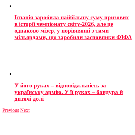
Іспанія заробила найбільшу суму призових
в історії чемпіонату світу-2026, але це
однаково мізер, у порівнянні з тими
мільярдами, що заробили засновники ФІФА
У його руках – відповідальність за
українську армію. У її руках – бандура й
дитячі долі
Previous
Next