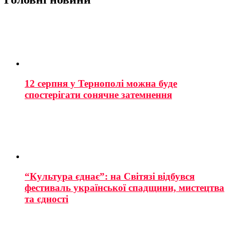
12 серпня у Тернополі можна буде
спостерігати сонячне затемнення
“Культура єднає”: на Світязі відбувся
фестиваль української спадщини, мистецтва
та єдності