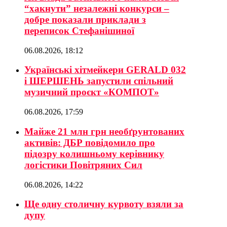
“хакнути” незалежні конкурси –
добре показали приклади з
переписок Стефанішиної
06.08.2026, 18:12
Українські хітмейкери GERALD 032
і ШЕРШЕНЬ запустили спільний
музичний проєкт «КОМПОТ»
06.08.2026, 17:59
Майже 21 млн грн необґрунтованих
активів: ДБР повідомило про
підозру колишньому керівнику
логістики Повітряних Сил
06.08.2026, 14:22
Ще одну столичну курвоту взяли за
дупу