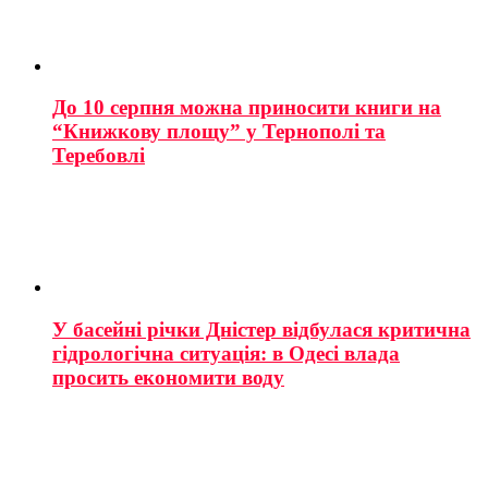
До 10 серпня можна приносити книги на
“Книжкову площу” у Тернополі та
Теребовлі
У басейні річки Дністер відбулася критична
гідрологічна ситуація: в Одесі влада
просить економити воду