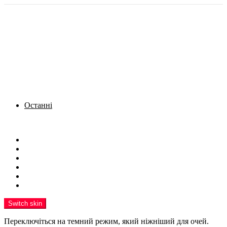
Останні
Menu
Новини
Політика
Кримінал
Фото
Надіслати новину
Реклама на сайті
Switch skin
Переключіться на темний режим, який ніжніший для очей.