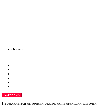
Останні
Menu
Новини
Політика
Кримінал
Фото
Надіслати новину
Реклама на сайті
Switch skin
Переключіться на темний режим, який ніжніший для очей.