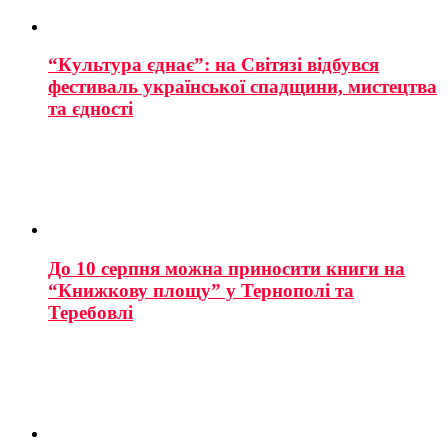
“Культура єднає”: на Світязі відбувся
фестиваль української спадщини, мистецтва
та єдності
До 10 серпня можна приносити книги на
“Книжкову площу” у Тернополі та
Теребовлі