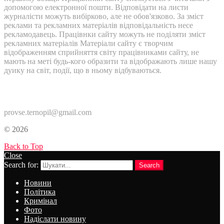
допомогою електронної пошти. Відповідати на листи
журналісти можуть вибірково, але не обов'язково. За зміст
реклами та рекламних матеріалів відповідальність несе
рекламодавець. Працівнки сайту можуть не поділяти зміст
рекламних матеріалів Матеріали сайту є творчим
відображенням сприйняття світу працівниками сайту, не
мають на меті будь-кого образити та відображають лише нашу
дуику на світ, події, що в ньому відбуваються.
Контакти:
provse.ternopil@gmail.com
© 2026
Back to Top
Close
Search for:
Search
Новини
Політика
Кримінал
Фото
Надіслати новину