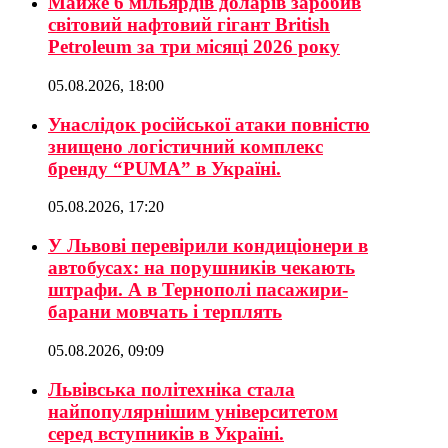
Майже 6 мільярдів доларів заробив
світовий нафтовий гігант British
Petroleum за три місяці 2026 року
05.08.2026, 18:00
Унаслідок російської атаки повністю
знищено логістичний комплекс
бренду “PUMA” в Україні.
05.08.2026, 17:20
У Львові перевірили кондиціонери в
автобусах: на порушників чекають
штрафи. А в Тернополі пасажири-
барани мовчать і терплять
05.08.2026, 09:09
Львівська політехніка стала
найпопулярнішим університетом
серед вступників в Україні.