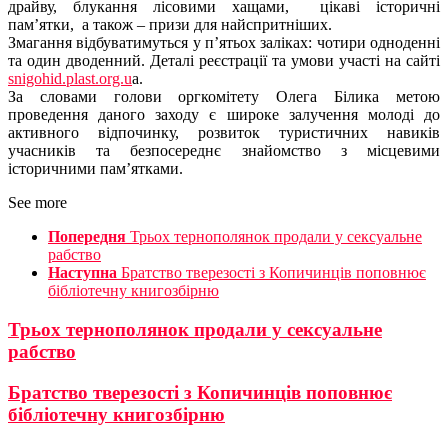
драйву, блукання лісовими хащами, цікаві історичні
пам’ятки, а також – призи для найспритніших.
Змагання відбуватимуться у п’ятьох заліках: чотири одноденні
та один дводенний. Деталі реєстрації та умови участі на сайті
snigohid.plast.org.u
a.
За словами голови оргкомітету Олега Білика метою
проведення даного заходу є широке залучення молоді до
активного відпочинку, розвиток туристичних навиків
учасників та безпосереднє знайомство з місцевими
історичними пам’ятками.
See more
Попередня
Трьох тернополянок продали у сексуальне
рабство
Наступна
Братство тверезості з Копичинців поповнює
бібліотечну книгозбірню
Трьох тернополянок продали у сексуальне
рабство
Братство тверезості з Копичинців поповнює
бібліотечну книгозбірню