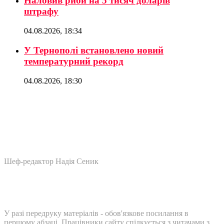
Наловив риби на 5 тисяч доларів
штрафу
04.08.2026, 18:34
У Тернополі встановлено новий
температурний рекорд
04.08.2026, 18:30
Шеф-редактор Надія Сеник
У разі передруку матеріалів - обов'язкове посилання в
першому абзаці. Працівники сайту спілкується з читачами з