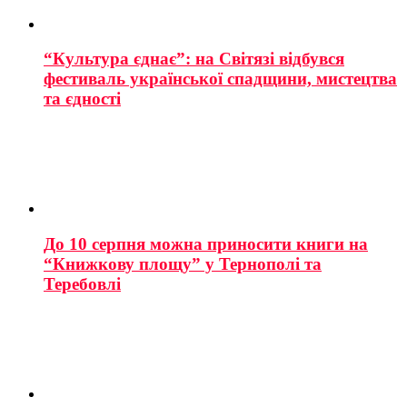
“Культура єднає”: на Світязі відбувся
фестиваль української спадщини, мистецтва
та єдності
До 10 серпня можна приносити книги на
“Книжкову площу” у Тернополі та
Теребовлі