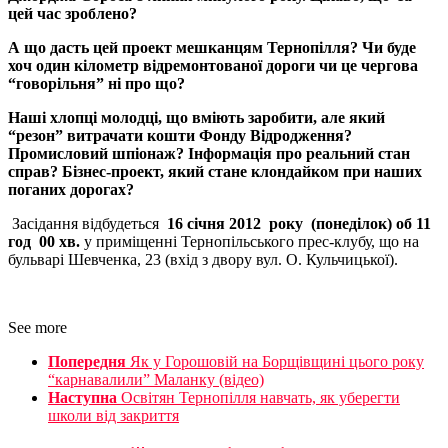
цей час зроблено?
А що дасть цей проект мешканцям Тернопілля? Чи буде
хоч один кілометр відремонтованої дороги чи це чергова
“говорільня” ні про що?
Наші хлопці молодці, що вміють заробити, але який
“резон” витрачати кошти Фонду Відродження?
Промисловий шпіонаж? Інформація про реальний стан
справ? Бізнес-проект, який стане клондайком при наших
поганих дорогах?
Засідання відбудеться
16 січня 2012 року (понеділок) об 11
год 00 хв.
у приміщенні Тернопільського прес-клубу, що на
бульварі Шевченка, 23 (вхід з двору вул. О. Кульчицької).
See more
Попередня
Як у Горошовій на Борщівщині цього року
“карнавалили” Маланку (відео)
Наступна
Освітян Тернопілля навчать, як уберегти
школи від закриття