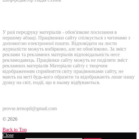
У разі передруку матеріалів - обов'язкове посилання в
першому абзаці. Працівники сайту спілкується з читачами з
допомогою електронної пошти. Відповідати на листи
журналісти можуть вибірково, але не обов'язково. За зміст
реклами та рекламних матеріалів відповідальність несе
рекламодавець. Працівнки сайту можуть не поділяти зміст
рекламних матеріалів Матеріали сайту є творчим
відображенням сприйняття світу працівниками сайту, не
мають на меті будь-кого образити та відображають лише нашу
дуику на світ, події, що в ньому відбуваються.
Контакти:
provse.ternopil@gmail.com
© 2026
Back to Top
Close