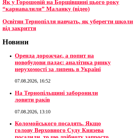
Як у Горошовій на Борщівщині цього року
“карнавалили” Маланку (відео)
Освітян Тернопілля навчать, як уберегти школи
від закриття
Новини
Оренда дорожчає, а попит на
новобудови падає: аналітика ринку
нерухомості за липень в Україні
07.08.2026, 16:52
На Тернопільщині заборонили
ловити раків
07.08.2026, 13:10
Коломойського посадять. Якщо
голову Верховного Суду Князева
посадили, то цю дрібноту запросто