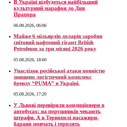
В Україні відбудеться найбільший
культурний марафон до Дня
Прапора
06.08.2026, 06:06
Майже 6 мільярдів доларів заробив
світовий нафтовий гігант British
Petroleum за три місяці 2026 року
05.08.2026, 18:00
Унаслідок російської атаки повністю
знищено логістичний комплекс
бренду “PUMA” в Україні.
05.08.2026, 17:20
У Львові перевірили кондиціонери в
автобусах: на порушників чекають
штрафи. А в Тернополі пасажири-
барани мовчать і терплять