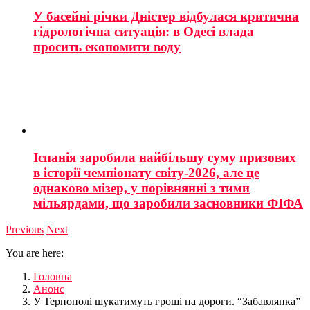
У басейні річки Дністер відбулася критична
гідрологічна ситуація: в Одесі влада
просить економити воду
Іспанія заробила найбільшу суму призових
в історії чемпіонату світу-2026, але це
однаково мізер, у порівнянні з тими
мільярдами, що заробили засновники ФІФА
Previous
Next
You are here:
Головна
Анонс
У Тернополі шукатимуть гроші на дороги. “Забавлянка”