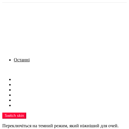
Останні
Menu
Новини
Політика
Кримінал
Фото
Надіслати новину
Реклама на сайті
Switch skin
Переключіться на темний режим, який ніжніший для очей.