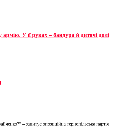
 армію. У її руках – бандура й дитячі долі
я
вайченко?” – запитує опозиційна тернопільська партія