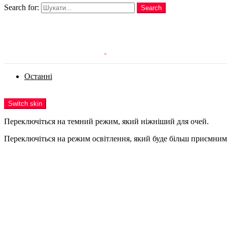
Search for:
Search
Login
Останні
Menu
Switch skin
Переключіться на темний режим, який ніжніший для очей.
Переключіться на режим освітлення, який буде більш приємним 
Login