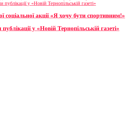
и публікації у «Новій Тернопільській газеті»
ї соціальної акції «Я хочу бути спортивним!»
публікації у «Новій Тернопільській газеті»