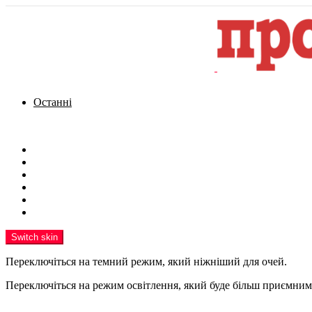
Останні
Menu
Новини
Політика
Кримінал
Фото
Надіслати новину
Реклама на сайті
Switch skin
Переключіться на темний режим, який ніжніший для очей.
Переключіться на режим освітлення, який буде більш приємним 
шукати