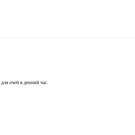
для очей в денний час.