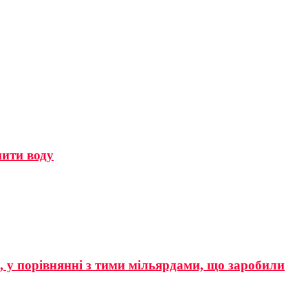
мити воду
р, у порівнянні з тими мільярдами, що заробили