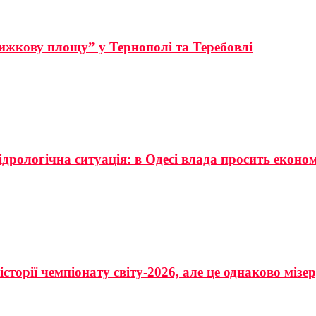
ижкову площу” у Тернополі та Теребовлі
ідрологічна ситуація: в Одесі влада просить еконо
сторії чемпіонату світу-2026, але це однаково мізе