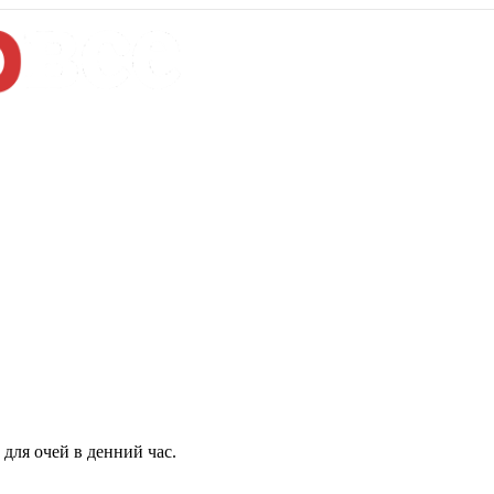
для очей в денний час.