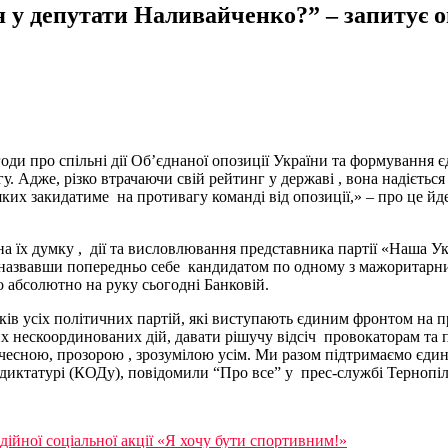
ся у депутати Наливайченко?” – запитує 
Угоди про спільні дії Об’єднаної опозиції України та формуванн
у. Адже, різко втрачаючи свій рейтинг у державі , вона надієть
ких закидатиме на противагу команді від опозиції,» – про це йде
 на їх думку , дії та висловлювання представника партії «Наш
назвавши попередньо себе кандидатом по одному з мажоритарни
 абсолютно на руку сьогодні Банковій.
ників усіх політичних партій, які виступають єдиним фронтом н
х нескоординованих дій, давати рішучу відсіч провокаторам та 
 чесною, прозорою , зрозумілою усім. Ми разом підтримаємо єди
иктатурі (КОДу), повідомили “Про все” у прес-службі Тернопільс
ійної соціальної акції «Я хочу бути спортивним!»