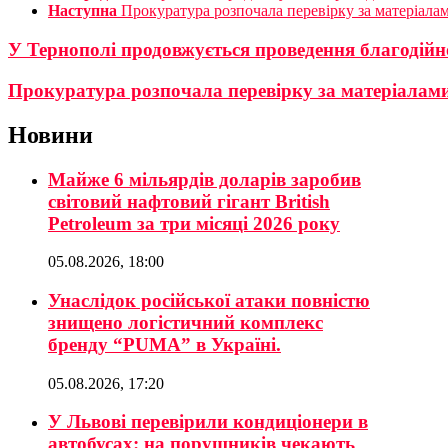
Наступна
Прокуратура розпочала перевірку за матеріалам
У Тернополі продовжується проведення благодійно
Прокуратура розпочала перевірку за матеріалами 
Новини
Майже 6 мільярдів доларів заробив
світовий нафтовий гігант British
Petroleum за три місяці 2026 року
05.08.2026, 18:00
Унаслідок російської атаки повністю
знищено логістичний комплекс
бренду “PUMA” в Україні.
05.08.2026, 17:20
У Львові перевірили кондиціонери в
автобусах: на порушників чекають