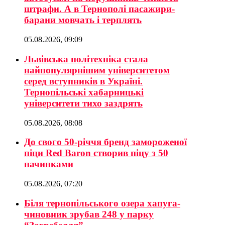
штрафи. А в Тернополі пасажири-
барани мовчать і терплять
05.08.2026, 09:09
Львівська політехніка стала
найпопулярнішим університетом
серед вступників в Україні.
Тернопільські хабарницькі
університети тихо заздрять
05.08.2026, 08:08
До свого 50-річчя бренд замороженої
піци Red Baron створив піцу з 50
начинками
05.08.2026, 07:20
Біля тернопільського озера хапуга-
чиновник зрубав 248 у парку