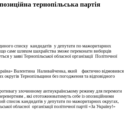
опозиційна тернопільська партія
я єдиного списку кандидатів у депутати по мажоритарних
ся що саме шляхом шахрайства зможе переконати виборців
ться у заяві Тернопільської обласної організації Політичної
а Україна» Валентина Наливайченка, який фактично відмовився
х округів Тернопільщини без погодження та відповідного
а противагу злочинному антиукраїнському режиму для перемоги
перевертням , які ототожнюватимуть себе із опозиційними
ний список кандидатів у депутати по мажоритарних округах,
ької обласної організації політичної партії «За Україну!»