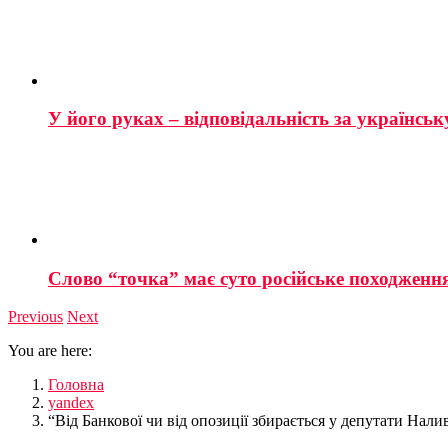
У його руках – відповідальність за українську
Слово “точка” має суто російське походженн
Previous
Next
You are here:
Головна
yandex
“Від Банкової чи від опозиції збирається у депутати Нали