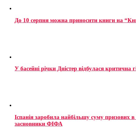
До 10 серпня можна приносити книги на “Кн
У басейні річки Дністер відбулася критична г
Іспанія заробила найбільшу суму призових в і
засновники ФІФА