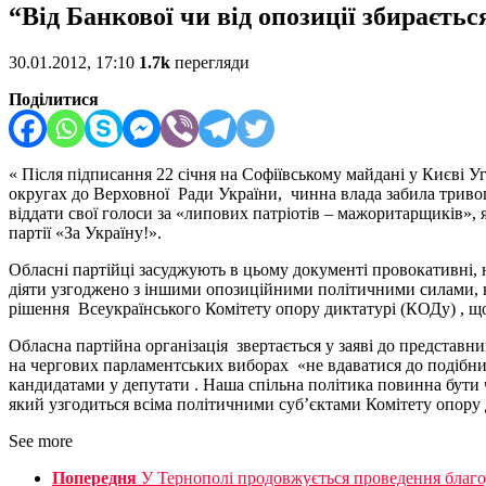
“Від Банкової чи від опозиції збираєть
30.01.2012, 17:10
1.7k
перегляди
Поділитися
« Після підписання 22 січня на Софіївському майдані у Києві 
округах до Верховної Ради України, чинна влада забила тривог
віддати свої голоси за «липових патріотів – мажоритарщиків», я
партії «За Україну!».
Обласні партійці засуджують в цьому документі провокативні,
діяти узгоджено з іншими опозиційними політичними силами, 
рішення Всеукраїнського Комітету опору диктатурі (КОДу) , що
Обласна партійна організація звертається у заяві до представ
на чергових парламентських виборах «не вдаватися до подібни
кандидатами у депутати . Наша спільна політика повинна бути
який узгодиться всіма політичними суб’єктами Комітету опору д
See more
Попередня
У Тернополі продовжується проведення благод