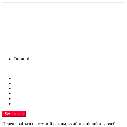
Останні
Menu
Новини
Політика
Кримінал
Фото
Надіслати новину
Реклама на сайті
Switch skin
Переключіться на темний режим, який ніжніший для очей.