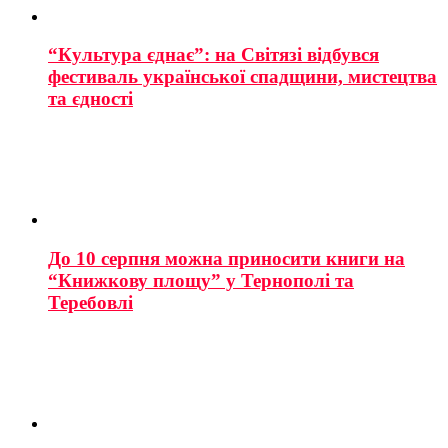
“Культура єднає”: на Світязі відбувся
фестиваль української спадщини, мистецтва
та єдності
До 10 серпня можна приносити книги на
“Книжкову площу” у Тернополі та
Теребовлі