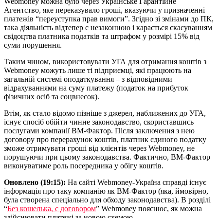
Webmoney можна було через Українське Гарантійне
Агентство, яке переказувало гроші, вказуючи у призначенні
платежів “переуступка прав вимоги”. Згідно зі змінами до ПК,
така діяльність відтепер є незаконною і карається скасуванням
свідоцтва платника податків та штрафом у розмірі 15% від
суми порушення.
Таким чином, використовувати УГА для отримання коштів з
Webmoney можуть лише ті підприємці, які працюють на
загальній системі оподаткування – з відповідними
відрахуваннями на суму платежу (податок на прибуток
фізичних осіб та соцвнесок).
Втім, як стало відомо пізніше з джерел, наближених до УГА,
існує спосіб обійти чинне законодавство, скориставшись
послугами компанії ВМ-Фактор. Після заключення з нею
договору про перерахунок коштів, платник єдиного податку
зможе отримувати гроші від клієнтів через Webmoney, не
порушуючи при цьому законодавства. Фактично, ВМ-Фактор
виконуватиме роль посередника у обігу коштів.
Оновлено (19:15):
На сайті Webmoney-Україна справді існує
інформація про таку компанію як ВМ-Фактор (яка, ймовірно,
була створена спеціально для обходу законодавства). В розділі
“
Без кошелька, с договором
” Webmoney пояснює, як можна
здійснювати платежі за новою схемою.