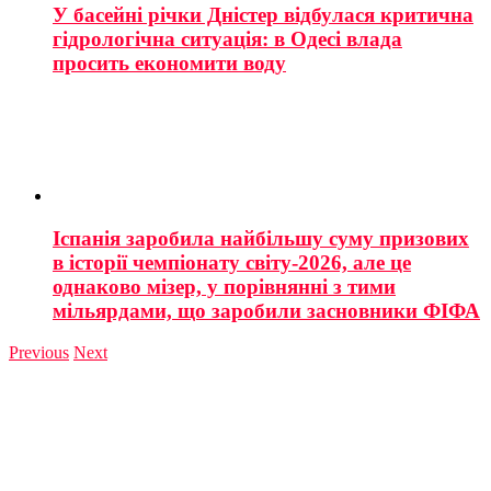
У басейні річки Дністер відбулася критична
гідрологічна ситуація: в Одесі влада
просить економити воду
Іспанія заробила найбільшу суму призових
в історії чемпіонату світу-2026, але це
однаково мізер, у порівнянні з тими
мільярдами, що заробили засновники ФІФА
Previous
Next