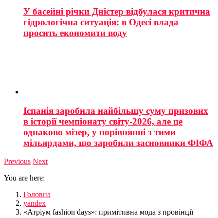
У басейні річки Дністер відбулася критична
гідрологічна ситуація: в Одесі влада
просить економити воду
Іспанія заробила найбільшу суму призових
в історії чемпіонату світу-2026, але це
однаково мізер, у порівнянні з тими
мільярдами, що заробили засновники ФІФА
Previous
Next
You are here:
Головна
yandex
«Атріум fashion days»: примітивна мода з провінції