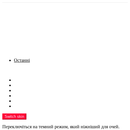
Останні
Menu
Новини
Політика
Кримінал
Фото
Надіслати новину
Реклама на сайті
Switch skin
Переключіться на темний режим, який ніжніший для очей.