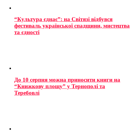
“Культура єднає”: на Світязі відбувся
фестиваль української спадщини, мистецтва
та єдності
До 10 серпня можна приносити книги на
“Книжкову площу” у Тернополі та
Теребовлі