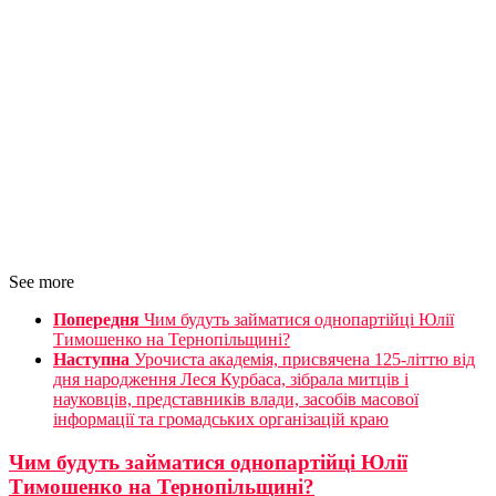
See more
Попередня
Чим будуть займатися однопартійці Юлії
Тимошенко на Тернопільщині?
Наступна
Урочиста академія, присвячена 125-літтю від
дня народження Леся Курбаса, зібрала митців і
науковців, представників влади, засобів масової
інформації та громадських організацій краю
Чим будуть займатися однопартійці Юлії
Тимошенко на Тернопільщині?