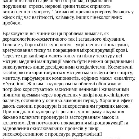
вживання надто гарячої чи гострої їжі, гормональні
порушення, стреси, нервові зриви також сприяють
виникненню куперозу. Тимчасові прояви куперозу бувають у
жінок під час вагітності, клімаксу, інших гінекологічних
проблем.
Враховуючи всі чинники ця проблема вимагає, як
дерматологічно-косметичного так і загального лікування.
Головне у боротьбі із куперозом – укріплення стінок судин,
врегулювання тиску та покращення мікроциркуляції крові.
Через те що капіляри мають тонку та ніжну текстуру всі
місцеві медичні маніпуляції мають бути вельми ощадливими і
виконуватись лише досвідченими спеціалістами. Косметичні
засоби, які використовуються місцево мають бути без спирту,
ментолу, парфумерних компонентів, ефірних масел евкаліпту,
м’яти, інш. Жінкам із куперозом на обличчі обов’язково
потрібно користуватись захисними денними і живильними
нічними кремами через порушення у шкірі водно-ліпідного
балансу, особливо у осінньо-зимовий період. Хороший ефект
дають салонні процедури із використанням грязевих масок.
При поєднанні куперозу із розацеа у програму лікування
бажано включати процедури із застосуванням масок із
колагеном. Для потужного покращення мікроциркуляції та
відновлення окислювальних процесів у шкірі
високоефективною є процедура редермалізації