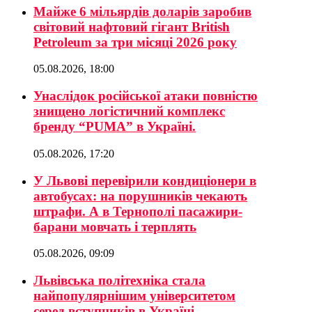
Майже 6 мільярдів доларів заробив
світовий нафтовий гігант British
Petroleum за три місяці 2026 року
05.08.2026, 18:00
Унаслідок російської атаки повністю
знищено логістичний комплекс
бренду “PUMA” в Україні.
05.08.2026, 17:20
У Львові перевірили кондиціонери в
автобусах: на порушників чекають
штрафи. А в Тернополі пасажири-
барани мовчать і терплять
05.08.2026, 09:09
Львівська політехніка стала
найпопулярнішим університетом
серед вступників в Україні.