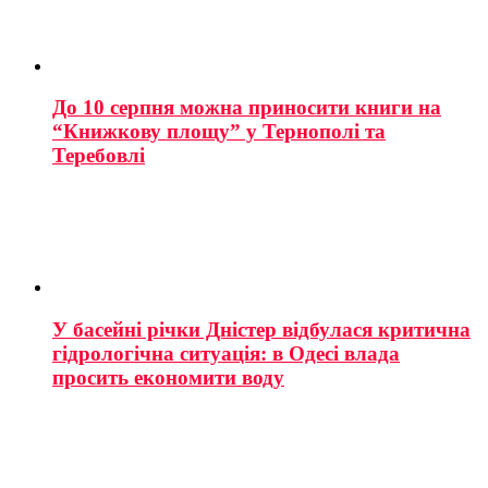
До 10 серпня можна приносити книги на
“Книжкову площу” у Тернополі та
Теребовлі
У басейні річки Дністер відбулася критична
гідрологічна ситуація: в Одесі влада
просить економити воду