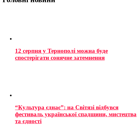
12 серпня у Тернополі можна буде
спостерігати сонячне затемнення
“Культура єднає”: на Світязі відбувся
фестиваль української спадщини, мистецтва
та єдності