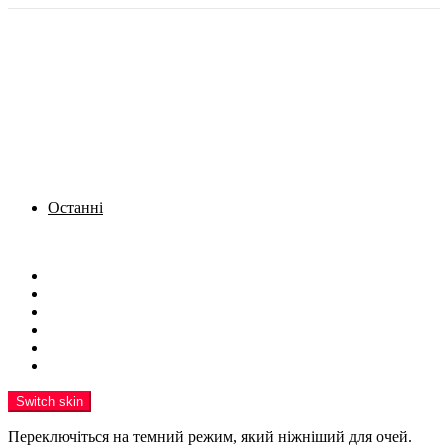
Останні
Menu
Новини
Політика
Кримінал
Фото
Надіслати новину
Реклама на сайті
Switch skin
Переключіться на темний режим, який ніжніший для очей.