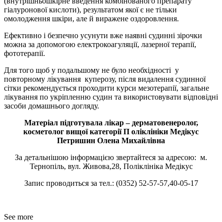
(внутрішньошкірне введення комбінованого препарату
гіалуронової кислоти), результатом якої є не тільки
омолодження шкіри, але й виражене оздоровлення.
Ефективно і безпечно усунути вже наявні судинні зірочки
можна за допомогою електрокоагуляції, лазерної терапії,
фототерапії.
Для того щоб у подальшому не було необхідності у
повторному лікування куперозу, після видалення судинної
сітки рекомендується проходити курси мезотерапії, загальне
лікування по укріпленню судин та використовувати відповідні
засоби домашнього догляду.
Матеріал підготувала лікар – дерматовенеролог,
косметолог вищої категорії П оліклініки Медікус
Петришин Олена Михайлівна
За детальнішою інформацією звертайтеся за адресою: м.
Тернопіль, вул. Живова,28, Поліклініка Медікус
Запис проводиться за тел.: (0352) 52-57-57,40-05-17
See more