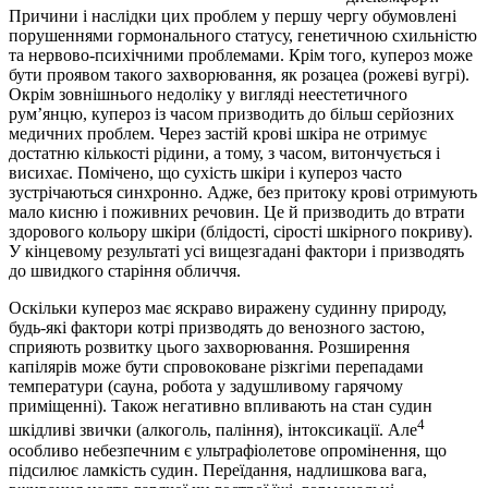
Причини і наслідки цих проблем у першу чергу обумовлені
порушеннями гормонального статусу, генетичною схильністю
та нервово-психічними проблемами. Крім того, купероз може
бути проявом такого захворювання, як розацеа (рожеві вугрі).
Окрім зовнішнього недоліку у вигляді неестетичного
рум’янцю, купероз із часом призводить до більш серйозних
медичних проблем. Через застій крові шкіра не отримує
достатню кількості рідини, а тому, з часом, витончується і
висихає. Помічено, що сухість шкіри і купероз часто
зустрічаються синхронно. Адже, без притоку крові отримують
мало кисню і поживних речовин. Це й призводить до втрати
здорового кольору шкіри (блідості, сірості шкірного покриву).
У кінцевому результаті усі вищезгадані фактори і призводять
до швидкого старіння обличчя.
Оскільки купероз має яскраво виражену судинну природу,
будь-які фактори котрі призводять до венозного застою,
сприяють розвитку цього захворювання. Розширення
капілярів може бути спровоковане різкгіми перепадами
температури (сауна, робота у задушливому гарячому
приміщенні). Також негативно впливають на стан судин
4
шкідливі звички (алкоголь, паління), інтоксикації. Але
особливо небезпечним є ультрафіолетове опромінення, що
підсилює ламкість судин. Переїдання, надлишкова вага,