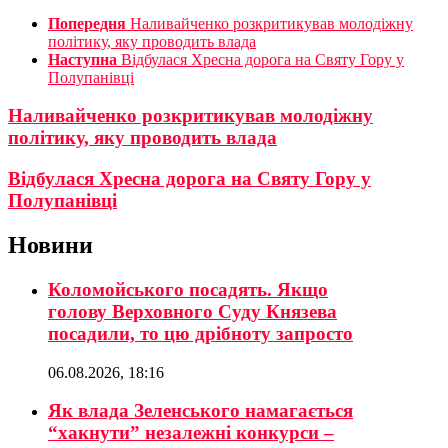
Попередня
Наливайченко розкритикував молодіжну
політику, яку проводить влада
Наступна
Відбулася Хресна дорога на Святу Гору у
Полупанівці
Наливайченко розкритикував молодіжну
політику, яку проводить влада
Відбулася Хресна дорога на Святу Гору у
Полупанівці
Новини
Коломойського посадять. Якщо
голову Верховного Суду Князева
посадили, то цю дрібноту запросто
06.08.2026, 18:16
Як влада Зеленського намагається
“хакнути” незалежні конкурси –