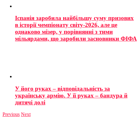
Іспанія заробила найбільшу суму призових
в історії чемпіонату світу-2026, але це
однаково мізер, у порівнянні з тими
мільярдами, що заробили засновники ФІФА
У його руках – відповідальність за
українську армію. У її руках – бандура й
дитячі долі
Previous
Next