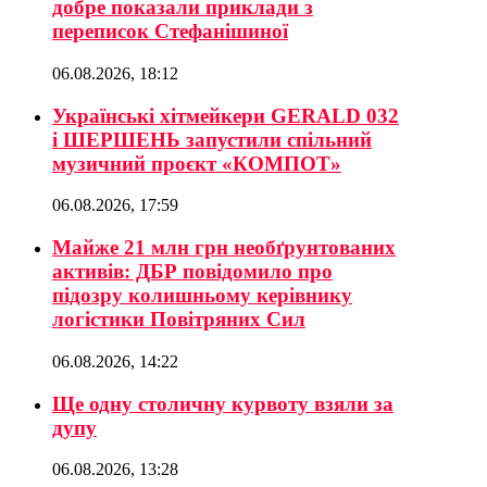
добре показали приклади з
переписок Стефанішиної
06.08.2026, 18:12
Українські хітмейкери GERALD 032
і ШЕРШЕНЬ запустили спільний
музичний проєкт «КОМПОТ»
06.08.2026, 17:59
Майже 21 млн грн необґрунтованих
активів: ДБР повідомило про
підозру колишньому керівнику
логістики Повітряних Сил
06.08.2026, 14:22
Ще одну столичну курвоту взяли за
дупу
06.08.2026, 13:28