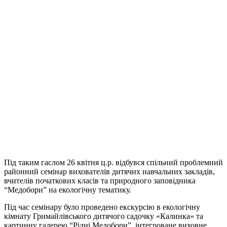
Під таким гаслом 26 квітня ц.р. відбувся спільний проблемний
районний семінар вихователів дитячих навчальних закладів,
вчителів початкових класів та природного заповідника
“Медобори” на екологічну тематику.
Під час семінару було проведено екскурсію в екологічну
кімнату Гримайлівського дитячого садочку «Калинка» та
картинну галерею “Рідні Медобори”, інтегроване виховне