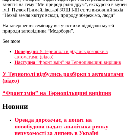
заняття на тему “Ми природі рідні друзі”, екскурсію в музей
ім.І. Пулюя Гримайлівської ЗОШ І-ІІІ ст. та виховний захід
“Нехай земля квітує всюди, природу збережімо, люди”.
На завершення семінару всі учасники відвідали музей
природи заповідника “Медобори”.
See more
Попередня
У Тернополі відбулись розбірки з
автоматами (відео)
Наступна
“Фронт змін” на Тернопільщині вирішив
У Тернополі відбулись розбірки з автоматами
(відео)
“Фронт змін” на Тернопільщині вирішив
Новини
Оренда дорожчає, а попит на
новобудови падає: аналітика ринку
нерухомості за липень в Україні