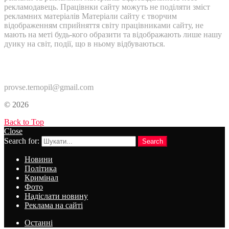
рекламодавець. Працівнки сайту можуть не поділяти зміст
рекламних матеріалів Матеріали сайту є творчим
відображенням сприйняття світу працівниками сайту, не
мають на меті будь-кого образити та відображають лише нашу
дуику на світ, події, що в ньому відбуваються.
Контакти:
provse.ternopil@gmail.com
© 2026
Back to Top
Close
Search for:
Search
Новини
Політика
Кримінал
Фото
Надіслати новину
Реклама на сайті
Останні