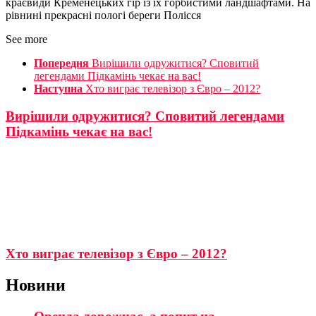
краєвиди Кременецьких гір із їх горбистими ландшафтами. На
рівнині прекрасні пологі береги Полісся
See more
Попередня
Вирішили одружитися? Сповитий
легендами Підкамінь чекає на вас!
Наступна
Хто виграє телевізор з Євро – 2012?
Вирішили одружитися? Сповитий легендами
Підкамінь чекає на вас!
Хто виграє телевізор з Євро – 2012?
Новини