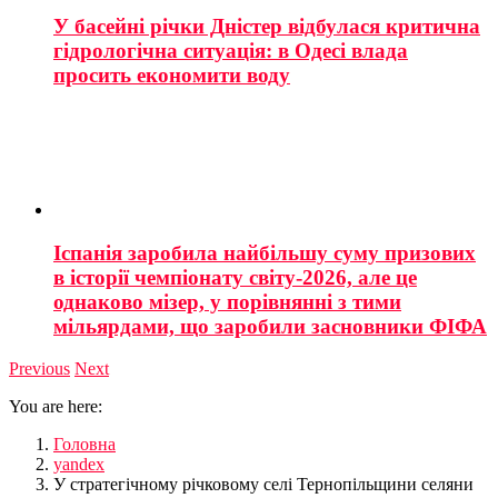
У басейні річки Дністер відбулася критична
гідрологічна ситуація: в Одесі влада
просить економити воду
Іспанія заробила найбільшу суму призових
в історії чемпіонату світу-2026, але це
однаково мізер, у порівнянні з тими
мільярдами, що заробили засновники ФІФА
Previous
Next
You are here:
Головна
yandex
У стратегічному річковому селі Тернопільщини селяни