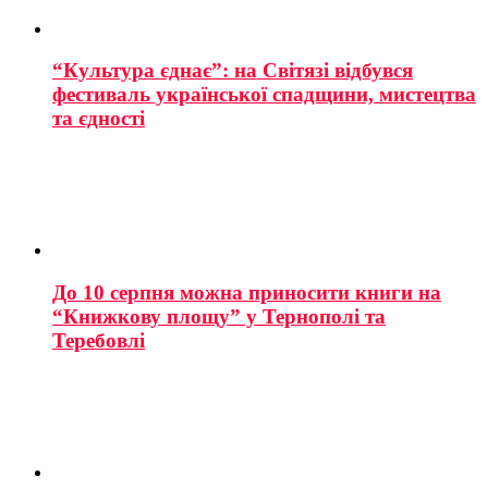
“Культура єднає”: на Світязі відбувся
фестиваль української спадщини, мистецтва
та єдності
До 10 серпня можна приносити книги на
“Книжкову площу” у Тернополі та
Теребовлі