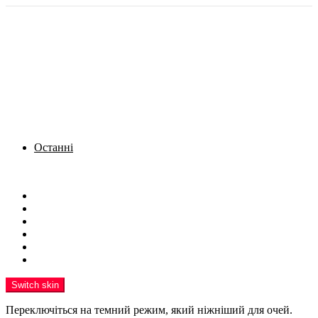
Останні
Menu
Новини
Політика
Кримінал
Фото
Надіслати новину
Реклама на сайті
Switch skin
Переключіться на темний режим, який ніжніший для очей.