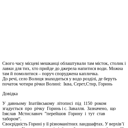
Свого часу місцеві мешканці облаштували там місток, столик і
лавки для тих, хто прийде до джерела напитися води. Можна
там й помолитися – поруч споруджена капличка.
До речі, село Волиця знаходиться у водо розділі, де беруть
початок чотири річки Волині: Іква, Серет,Стир, Горинь
Довідка
У давньому Іпатіївському літописі під 1150 роком
згадується про річку Горинь і с. Завалля. Зазначено, що
Ізяслав Мстиславич ”перейшов Горину і тут став
табором“.
Своєрідність Горині у її різноманітних ландшафтах. У верхів’ї