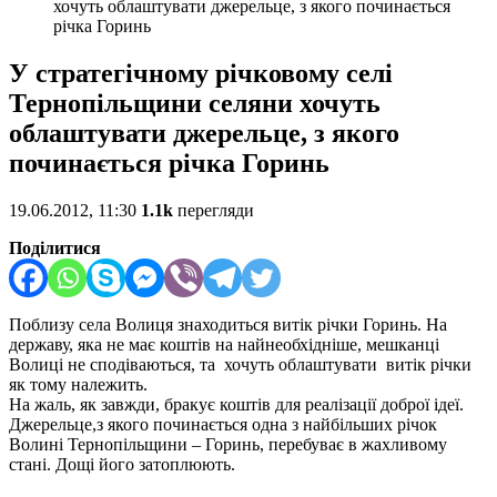
хочуть облаштувати джерельце, з якого починається
річка Горинь
У стратегічному річковому селі
Тернопільщини селяни хочуть
облаштувати джерельце, з якого
починається річка Горинь
19.06.2012, 11:30
1.1k
перегляди
Поділитися
Поблизу села Волиця знаходиться витік річки Горинь. На
державу, яка не має коштів на найнеобхідніше, мешканці
Волиці не сподіваються, та хочуть облаштувати витік річки
як тому належить.
На жаль, як завжди, бракує коштів для реалізації доброї ідеї.
Джерельце,з якого починається одна з найбільших річок
Волині Тернопільщини – Горинь, перебуває в жахливому
стані. Дощі його затоплюють.