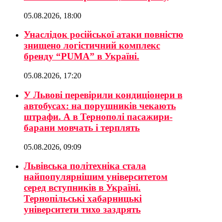
05.08.2026, 18:00
Унаслідок російської атаки повністю
знищено логістичний комплекс
бренду “PUMA” в Україні.
05.08.2026, 17:20
У Львові перевірили кондиціонери в
автобусах: на порушників чекають
штрафи. А в Тернополі пасажири-
барани мовчать і терплять
05.08.2026, 09:09
Львівська політехніка стала
найпопулярнішим університетом
серед вступників в Україні.
Тернопільські хабарницькі
університети тихо заздрять