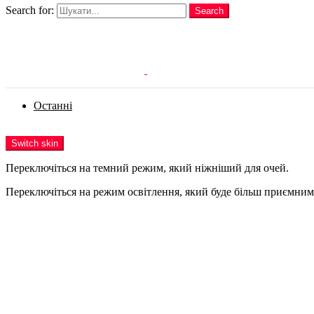
Search for:
Search
Login
Останні
Menu
Switch skin
Переключіться на темний режим, який ніжніший для очей.
Переключіться на режим освітлення, який буде більш приємним 
Login