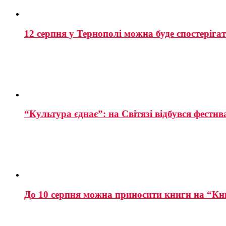
12 серпня у Тернополі можна буде спостеріга
“Культура єднає”: на Світязі відбувся фестив
До 10 серпня можна приносити книги на “Кн