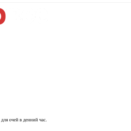
для очей в денний час.