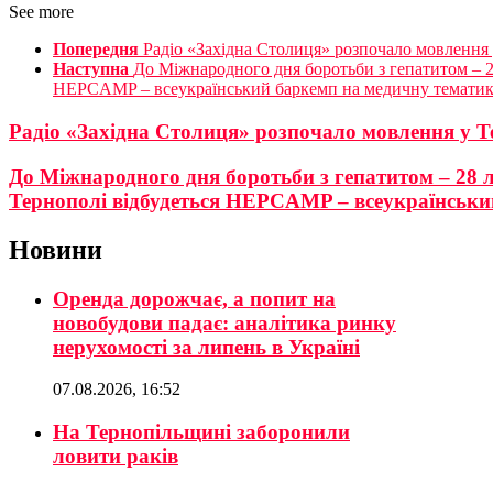
See more
Попередня
Радіо «Західна Столиця» розпочало мовлення
Наступна
До Міжнародного дня боротьби з гепатитом – 28
HEPCAMP – всеукраїнський баркемп на медичну темати
Радіо «Західна Столиця» розпочало мовлення у Т
До Міжнародного дня боротьби з гепатитом – 28 ли
Тернополі відбудеться HEPCAMP – всеукраїнськи
Новини
Оренда дорожчає, а попит на
новобудови падає: аналітика ринку
нерухомості за липень в Україні
07.08.2026, 16:52
На Тернопільщині заборонили
ловити раків