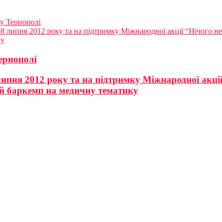
 у Тернополі
 липня 2012 року та на підтримку Міжнародної акції “Нічого не б
ку
ернополі
пня 2012 року та на підтримку Міжнародної акції “
й баркемп на медичну тематику