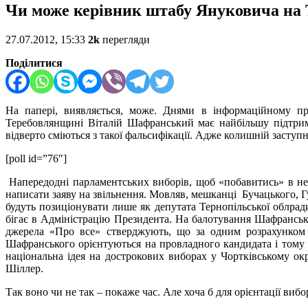
Чи може керівник штабу Януковича на 
27.07.2012, 15:33
2k
перегляди
Поділитися
На папері, виявляється, може. Днями в інформаційному п
Теребовлянщині Віталій Шафранський має найбільшу підтрим
відверто сміються з такої фальсифікації. Адже колишній засту
[poll id=”76″]
Напередодні парламентських виборів, щоб «побавитись» в не
написати заяву на звільнення. Мовляв, мешканці Бучацького, 
будуть позиціонувати лише як депутата Тернопільської облради 
бігає в Адміністрацію Президента. На балотування Шафранськ
джерела «Про все» стверджують, що за одним розрахунком
Шафранського орієнтуються на провладного кандидата і тому 
національна ідея на дострокових виборах у Чортківському 
Шіллер.
Так воно чи не так – покаже час. Але хоча б для орієнтації ви