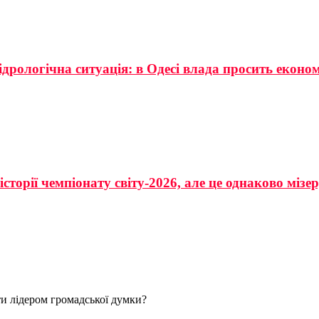
ідрологічна ситуація: в Одесі влада просить еконо
сторії чемпіонату світу-2026, але це однаково мізе
и лідером громадської думки?