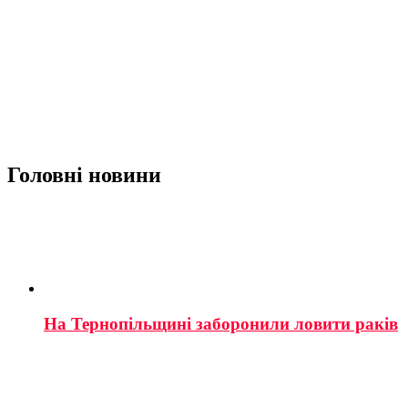
Головні новини
На Тернопільщині заборонили ловити раків