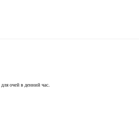
для очей в денний час.