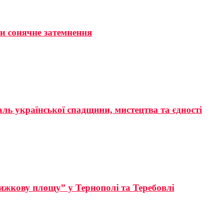
ти сонячне затемнення
аль української спадщини, мистецтва та єдності
ижкову площу” у Тернополі та Теребовлі