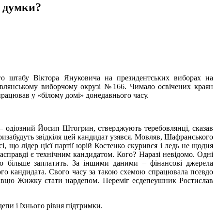
ї думки?
го штабу Віктора Януковича на президентських виборах на
овлянському виборчому окрузі №166. Чимало освічених краян
працював у «білому домі» донедавнього часу.
– одіозний Йосип Штогрин, стверджують теребовлянці, сказав
изабудуть звідкіля цей кандидат узявся. Мовляв, Шафранського
і, що лідер цієї партії юрій Костенко скурився і ледь не щодня
справді є технічним кандидатом. Кого? Наразі невідомо. Одні
 більше заплатить. За іншими даними – фінансові джерела
ого кандидата. Свого часу за такою схемою спрацювала псевдо
нівцю Жижку стати нардепом. Переміг есдепеушник Ростислав
епи і їхнього рівня підтримки.