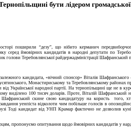
Тернопільщині бути лідером громадсько
росторі поширили “дезу”, що нібито керманич передвиборчо
ку серед ймовірних кандидатів в народні депутати по Тереб
пник голови Теребовлянської райдержадміністрації Шафранський 
залежного кандидата, «вічний спонсор» Віталія Шафранського 
Гусятинського, Монастириському та Теребовлянському районах пр
від Української народної партії. На тернопільщині ще не в курс
ому виділено 100 тисяч доларів. Проте, Віталій Шафранський на
 Шафранський скине свою кандидатуру на користь того, хто
завдання уенпіста відколоти чим побільше голосів в опозиційн
окрузі Тоді кандидат від УНП Крамар фактично не дозволив ку
борцям, пропонуємо опитування щодо ймовірних кандидатів у нард