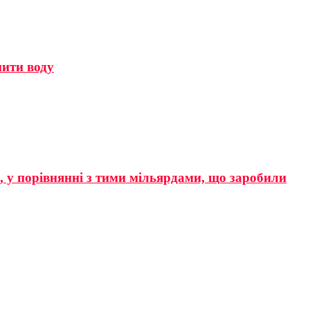
мити воду
р, у порівнянні з тими мільярдами, що заробили