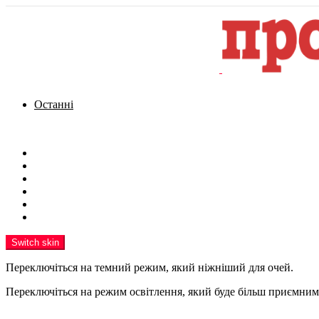
Останні
Menu
Новини
Політика
Кримінал
Фото
Надіслати новину
Реклама на сайті
Switch skin
Переключіться на темний режим, який ніжніший для очей.
Переключіться на режим освітлення, який буде більш приємним 
шукати