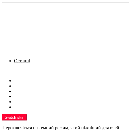
Останні
Menu
Новини
Політика
Кримінал
Фото
Надіслати новину
Реклама на сайті
Switch skin
Переключіться на темний режим, який ніжніший для очей.