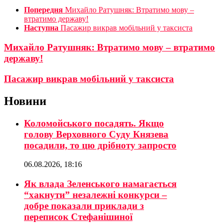
Попередня
Михайло Ратушняк: Втратимо мову –
втратимо державу!
Наступна
Пасажир викрав мобільний у таксиста
Михайло Ратушняк: Втратимо мову – втратимо
державу!
Пасажир викрав мобільний у таксиста
Новини
Коломойського посадять. Якщо
голову Верховного Суду Князева
посадили, то цю дрібноту запросто
06.08.2026, 18:16
Як влада Зеленського намагається
“хакнути” незалежні конкурси –
добре показали приклади з
переписок Стефанішиної