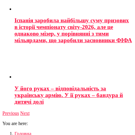
Іспанія заробила найбільшу суму призових
в історії чемпіонату світу-2026, але це
однаково мізер, у порівнянні з тими
мільярдами, що заробили засновники ФІФА
У його руках – відповідальність за
українську армію. У її руках – бандура й
дитячі долі
Previous
Next
You are here:
Головна