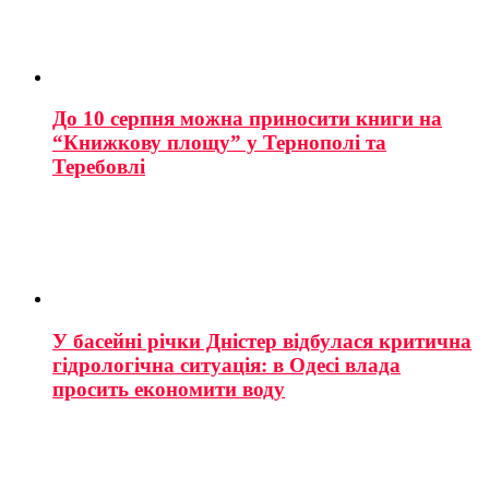
До 10 серпня можна приносити книги на
“Книжкову площу” у Тернополі та
Теребовлі
У басейні річки Дністер відбулася критична
гідрологічна ситуація: в Одесі влада
просить економити воду