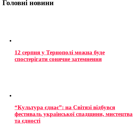
Головні новини
12 серпня у Тернополі можна буде
спостерігати сонячне затемнення
“Культура єднає”: на Світязі відбувся
фестиваль української спадщини, мистецтва
та єдності