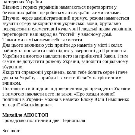
на теренах України.
Вільних і гордих українців намагаються перетворити у
безмовних рабів і це робиться антиукраїнськими силами.
Штучно, через адміністративний примус, режим намагається
звузити сферу використання української мови, брутально
перекреслити елементарні культурні і людські права українців,
перетворити наш народ на “гостей” у власному домі.
Тільки ми самі можемо себе захистити.
Для цього закликаю усіх прийти до наметів у місті і селах
району та поставити свій підпис у зверненні до Президента
України з вимогою накласти вето на прийнятий Закон, і тим
самим не допустити розколу України, запобігти соціальному
збуренню.
Якщо ти справжній українець, коли тебе болить серце і пече
душа за Україну – прийди і захисти її своїм патріотичним
вчинком.
Поставити свій підпис під зверненням до президента України
з вимогою накласти вето на закон «Про засади мовної
політики в Україні» можна в наметах Блоку Юлії Тимошенко
та партії «Батьківщина».
Михайло АПОСТОЛ
громадсько-політичний діяч Тернопілля
See more