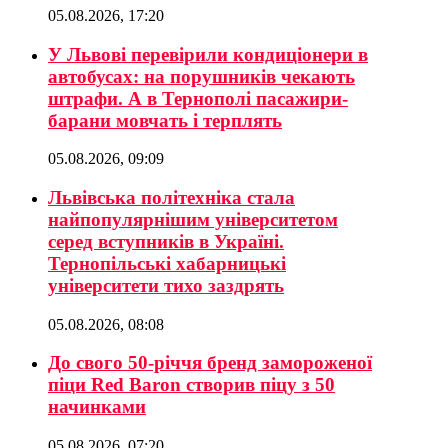
05.08.2026, 17:20
У Львові перевірили кондиціонери в
автобусах: на порушників чекають
штрафи. А в Тернополі пасажири-
барани мовчать і терплять
05.08.2026, 09:09
Львівська політехніка стала
найпопулярнішим університетом
серед вступників в Україні.
Тернопільські хабарницькі
університети тихо заздрять
05.08.2026, 08:08
До свого 50-річчя бренд замороженої
піци Red Baron створив піцу з 50
начинками
05.08.2026, 07:20