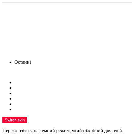
Останні
Menu
Новини
Політика
Кримінал
Фото
Надіслати новину
Реклама на сайті
Switch skin
Переключіться на темний режим, який ніжніший для очей.