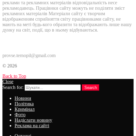
реклами та рекламних матеріалів відповідальність несе
рекламодавець. Працівнки сайту можуть не поділяти зміст
рекламних матеріалів Матеріали сайту є творчим
відображенням сприйняття світу працівниками сайту, не
мають на меті будь-кого образити та відображають лише нашу
дуику на світ, події, що в ньому відбуваються.
Контакти:
provse.ternopil@gmail.com
© 2026
Back to Top
Close
Search for:
Search
Новини
Політика
Кримінал
Фото
Надіслати новину
Реклама на сайті
Останні