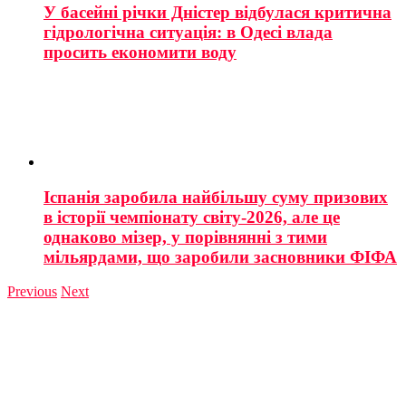
У басейні річки Дністер відбулася критична
гідрологічна ситуація: в Одесі влада
просить економити воду
Іспанія заробила найбільшу суму призових
в історії чемпіонату світу-2026, але це
однаково мізер, у порівнянні з тими
мільярдами, що заробили засновники ФІФА
Previous
Next