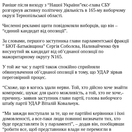
Раніше після виходу з “Нашої України”екс-глава СБУ
розгорнув активну політичну діяльність в 165-му виборчому
окрузі Тернопільської області.
Численні рекламні щити повідомляли виборців, що він –
“єдиний кандидат від опозиції”.
За словами, першого заступника глави парламентської фракції
” БЮТ-Батьківщина” Сергія Соболєва, Наливайченко був
висунутий як кандидат від об’єднаної опозиції по
мажоритарному округу N165.
У той же час у партії також спокійно сприйняли
обвинувачення об’єднаної опозиції в тому, що УДАР зірвав
переговірний процес.
“Схоже, що в когось здали нерви. Той, хто дійсно хоче знайти
компроміс, шукає для цього можливість, а той, хто не хоче,-
причину,- заявив заступник глави партії, голова виборчого
штабу партії УДАР Віталій Ковальчук.
“Ми завжди виступали за те, що не партійні керівники і їхні
домовленості, а все-таки люди повинні визначати тих, хто
буде представляти їх у парламенті”, – додав він, пообіцявши
“робити все, щоб представники влади не перемогли в