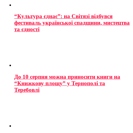
“Культура єднає”: на Світязі відбувся
фестиваль української спадщини, мистецтва
та єдності
До 10 серпня можна приносити книги на
“Книжкову площу” у Тернополі та
Теребовлі