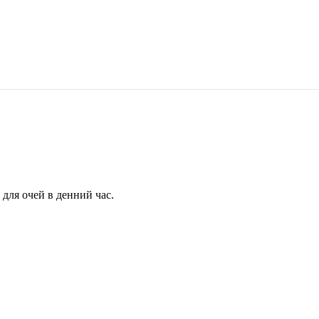
для очей в денний час.