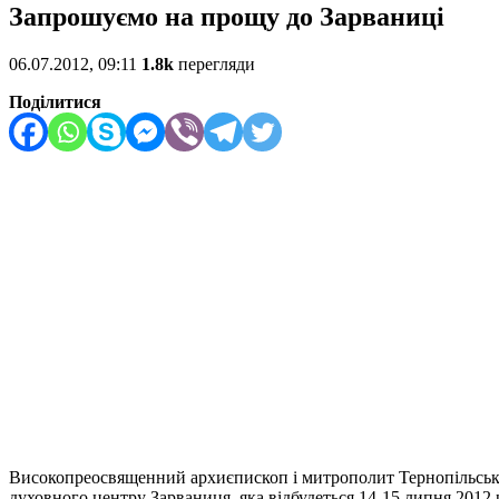
Запрошуємо на прощу до Зарваниці
06.07.2012, 09:11
1.8k
перегляди
Поділитися
Високопреосвященний архиєпископ і митрополит Тернопільсько
духовного центру Зарваниця, яка відбудеться 14-15 липня 201