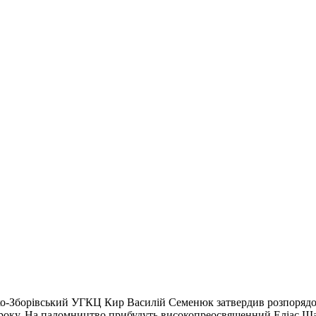
-Зборівський УГКЦ Кир Василій Семенюк затвердив розпорядок 
2 року. На паломництво прибудуть високопреосвященний Еліас Ша