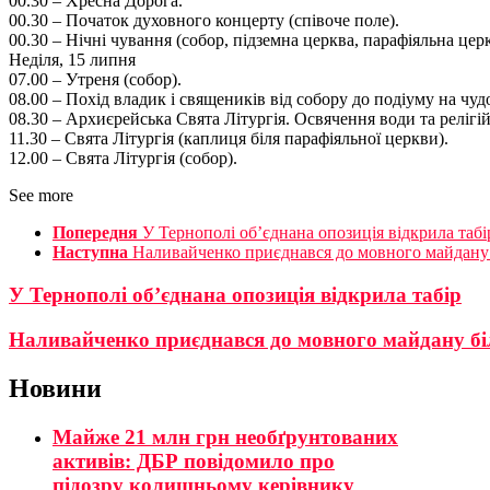
00.30 – Хресна Дорога.
00.30 – Початок духовного концерту (співоче поле).
00.30 – Нічні чування (собор, підземна церква, парафіяльна церк
Неділя, 15 липня
07.00 – Утреня (собор).
08.00 – Похід владик і священиків від собору до подіуму на чу
08.30 – Архиєрейська Свята Літургія. Освячення води та релігі
11.30 – Свята Літургія (каплиця біля парафіяльної церкви).
12.00 – Свята Літургія (собор).
See more
Попередня
У Тернополі об’єднана опозиція відкрила табі
Наступна
Наливайченко приєднався до мовного майдану 
У Тернополі об’єднана опозиція відкрила табір
Наливайченко приєднався до мовного майдану бі
Новини
Майже 21 млн грн необґрунтованих
активів: ДБР повідомило про
підозру колишньому керівнику