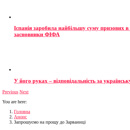
Іспанія заробила найбільшу суму призових в і
засновники ФІФА
У його руках – відповідальність за українську
Previous
Next
You are here:
Головна
Анонс
Запрошуємо на прощу до Зарваниці