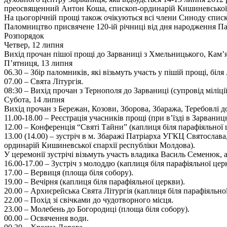
преосвященний Антон Коша, єпископ-ординарій Кишиневської 
На цьогорічній прощі також очікуються всі члени Синоду єпи
Паломництво присвячене 120-ій річниці від дня народження П
Розпорядок
Четвер, 12 липня
Вихід прочан пішої прощі до Зарваниці з Хмельницького, Кам’
П’ятниця, 13 липня
06.30 – Збір паломників, які візьмуть участь у пішій прощі, бі
07.00 – Свята Літургія.
08:30 – Вихід прочан з Тернополя до Зарваниці (супровід міліції
Субота, 14 липня
Вихід прочан з Бережан, Козови, Зборова, Збаража, Теребовлі д
11.00-18.00 – Реєстрація учасників прощі (при в’їзді в Зарваниц
12.00 – Конференція “Святі Тайни” (каплиця біля парафіяльної 
13.00 (14.00) – зустріч в м. Збаражі Патріарха УГКЦ Святосл
ординарій Кишиневської єпархії республіки Молдова).
У церемонії зустрічі візьмуть участь владика Василь Семенюк
16.00-17.00 – Зустріч з молоддю (каплиця біля парафіяльної цер
17.00 – Вервиця (площа біля собору).
19.00 – Вечірня (каплиця біля парафіяльної церкви).
20.00 – Архиєрейська Свята Літургія (каплиця біля парафіяльно
22.00 – Похід зі свічками до чудотворного місця.
23.00 – Молебень до Богородиці (площа біля собору).
00.00 – Освячення води.