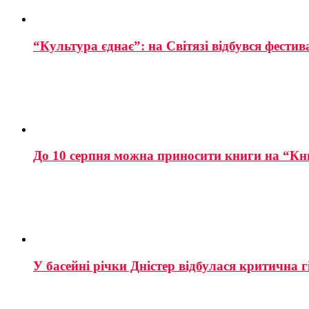
“Культура єднає”: на Світязі відбувся фестив
До 10 серпня можна приносити книги на “Кн
У басейні річки Дністер відбулася критична г