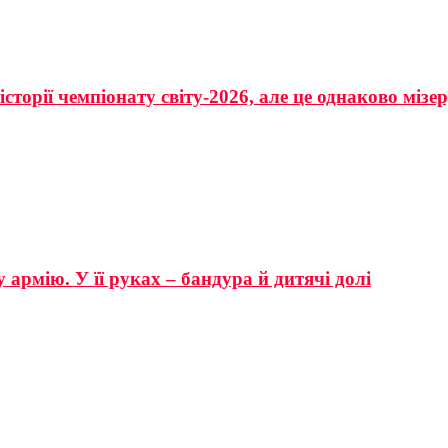
сторії чемпіонату світу-2026, але це однаково мізе
 армію. У її руках – бандура й дитячі долі