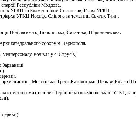
єпархії Республіки Молдова.
скопів УГКЦ та Блаженніший Святослав, Глава УГКЦ.
атріарха УГКЦ Йосифа Сліпого та тематиці Святих Тайн.
янця-Подільського, Волочиська, Сатанова, Підволочиська.
ля Архикатедрального собору м. Тернополя.
, медперсоналу, ночівля у с. Струсів).
о Зарваниці.
ю).
церкви).
ава, архиєпископа Мелхітської Греко-Католицької Церкви Еліаса
, архиєпископ і митрополит Тернопільсько-Зборівський УГКЦ та 
кви).
ї церкви).