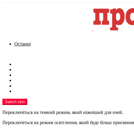
Останні
Menu
Новини
Політика
Кримінал
Фото
Надіслати новину
Реклама на сайті
Switch skin
Переключіться на темний режим, який ніжніший для очей.
Переключіться на режим освітлення, який буде більш приємним 
шукати