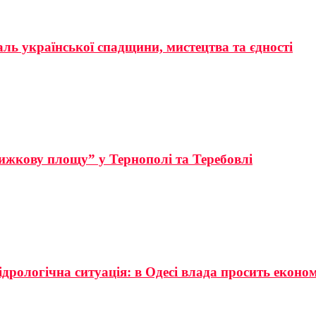
аль української спадщини, мистецтва та єдності
ижкову площу” у Тернополі та Теребовлі
ідрологічна ситуація: в Одесі влада просить еконо