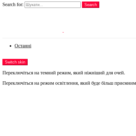
Search for:
Search
Login
Останні
Menu
Switch skin
Переключіться на темний режим, який ніжніший для очей.
Переключіться на режим освітлення, який буде більш приємним 
Login