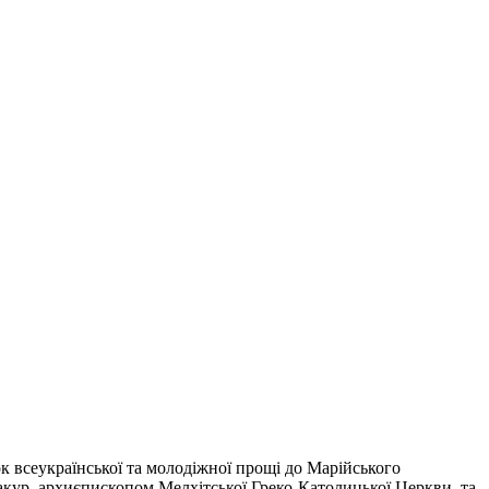
всеукраїнської та молодіжної прощі до Марійського
кур, архиєпископом Мелхітської Греко-Католицької Церкви, та