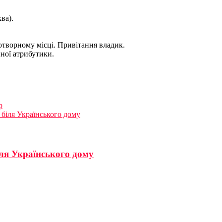
ва).
дотворному місці. Привітання владик.
йної атрибутики.
р
біля Українського дому
ля Українського дому