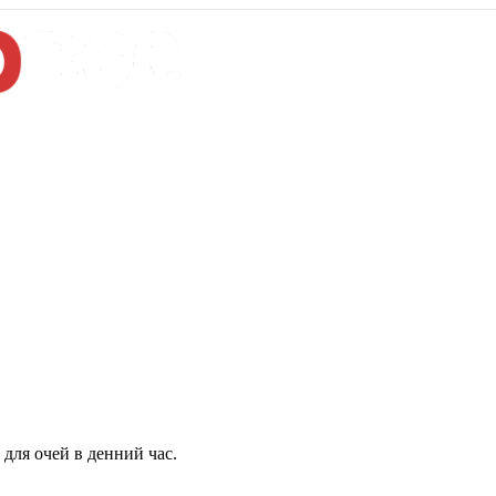
для очей в денний час.