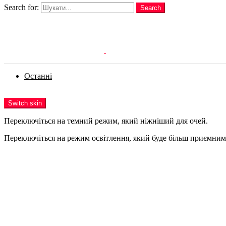
Search for:
Search
Login
Останні
Menu
Switch skin
Переключіться на темний режим, який ніжніший для очей.
Переключіться на режим освітлення, який буде більш приємним 
Login