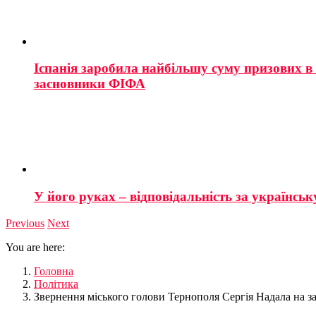
Іспанія заробила найбільшу суму призових в і
засновники ФІФА
У його руках – відповідальність за українську
Previous
Next
You are here:
Головна
Політика
Звернення міського голови Тернополя Сергія Надала на за