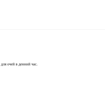
для очей в денний час.