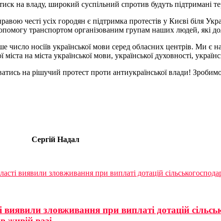
 тиск на владу, широкий суспільний спротив будуть підтримані 
правою честі усіх городян є підтримка протестів у Києві біля У
 допомогу транспортом організованим групам наших людей, які до
ше число носіїв української мови серед обласних центрів. Ми є 
іста на міста української мови, української духовності, українс
ватись на рішучий протест проти антиукраїнської влади! Зробим
ргій Надал
бласті виявили зловживання при виплаті дотацій сільськогоспо
ті виявили зловживання при виплаті дотацій сільс
в живій вазі