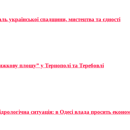
аль української спадщини, мистецтва та єдності
ижкову площу” у Тернополі та Теребовлі
ідрологічна ситуація: в Одесі влада просить еконо