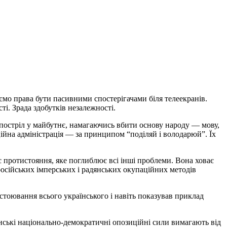
аємо права бути пасивними спостерігачами біля телеекранів.
сті. Зрада здобутків незалежності.
и постріл у майбутнє, намагаючись вбити основу народу — мову,
ційна адміністрація — за принципом “поділяй і володарюй”. Їх
є протистояння, яке поглиблює всі інші проблеми. Вона ховає
осійських імперських і радянських окупаційних методів
стоювання всього українського і навіть показував приклад
нські національно-демократичні опозиційні сили вимагають від