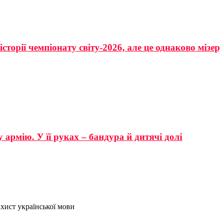
сторії чемпіонату світу-2026, але це однаково мізе
 армію. У її руках – бандура й дитячі долі
хист української мови