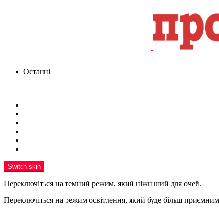
Останні
Menu
Новини
Політика
Кримінал
Фото
Надіслати новину
Реклама на сайті
Switch skin
Переключіться на темний режим, який ніжніший для очей.
Переключіться на режим освітлення, який буде більш приємним 
шукати