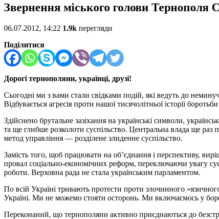
Звернення міського голови Тернополя С
06.07.2012, 14:22
1.9k
перегляди
Поділитися
Дорогі тернополяни, українці, друзі!
Сьогодні ми з вами стали свідками подій, які ведуть до неминуч
Відбувається агресія проти нашої тисячолітньої історії боротьби
Здійснено брутальне зазіхання на українські символи, українсь
та ще глибше розколоти суспільство. Центральна влада ще раз п
метод управління — розділене злиденне суспільство.
Замість того, щоб працювати на об’єднання і перспективу, вир
провал соціально-економічних реформ, переключаючи увагу сусп
роботи. Верховна рада не стала українським парламентом.
По всій Україні тривають протести проти злочинного «язичного
Україні. Ми не можемо стояти осторонь. Ми включаємось у боро
Переконаний, що тернополяни активно приєднаються до безстро