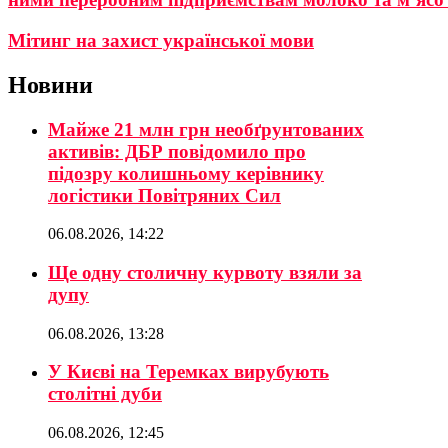
Мітинг на захист української мови
Новини
Майже 21 млн грн необґрунтованих
активів: ДБР повідомило про
підозру колишньому керівнику
логістики Повітряних Сил
06.08.2026, 14:22
Ще одну столичну курвоту взяли за
дупу
06.08.2026, 13:28
У Києві на Теремках вирубують
столітні дуби
06.08.2026, 12:45