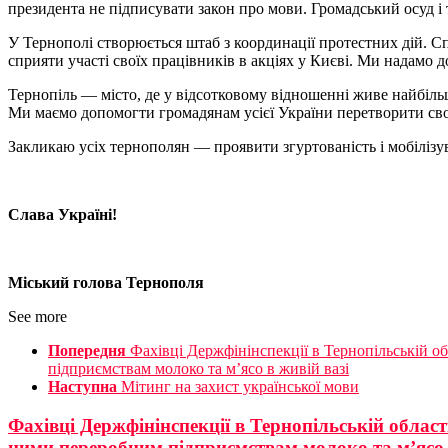
президента не підписувати закон про мови. Громадський осуд і
У Тернополі створюється штаб з координації протестних дій. С
сприяти участі своїх працівників в акціях у Києві. Ми надамо
Тернопіль — місто, де у відсотковому відношенні живе найбіль
Ми маємо допомогти громадянам усієї України перетворити свої м
Закликаю усіх тернополян — проявити згуртованість і мобілізу
Слава Україні!
Міський голова Тернополя Се
See more
Попередня
Фахівці Держфінінспекції в Тернопільській о
підприємствам молоко та м’ясо в живій вазі
Наступна
Мітинг на захист української мови
Фахівці Держфінінспекції в Тернопільській облас
ними переробним підприємствам молоко та м’ясо 