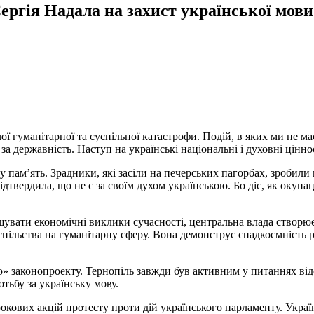
ергія Надала на захист української мови
ої гуманітарної та суспільної катастрофи. Подій, в яких ми не м
 за державність. Наступ на українські національні і духовні цінно
ку пам’ять. Зрадники, які засіли на печерських пагорбах, зробил
ідтвердила, що не є за своїм духом українською. Бо діє, як окупа
ішувати економічні виклики сучасності, центральна влада створю
ільства на гуманітарну сферу. Вона демонструє спадкоємність р
» законопроекту. Тернопіль завжди був активним у питаннях від
тьбу за українську мову.
кових акцій протесту проти дій українського парламенту. Украї