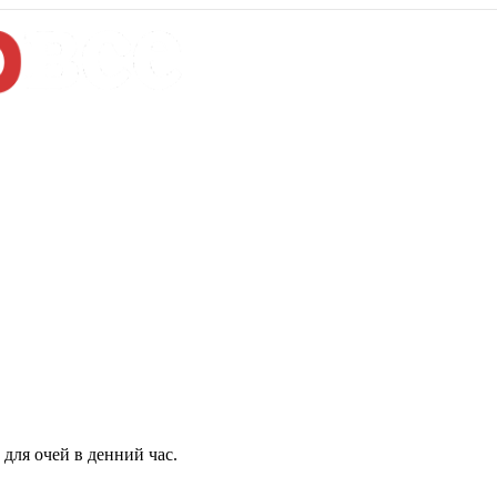
для очей в денний час.