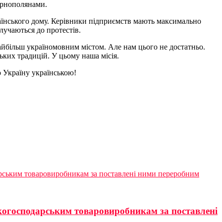
тернополянами.
країнського дому. Керівники підприємств мають максимально
лучаються до протестів.
найбільш україномовним містом. Але нам цього не достатньо.
ьких традицій. У цьому наша місія.
о Україну українською!
дарським товаровиробникам за поставлені ними переробним
ькогосподарським товаровиробникам за поставлені