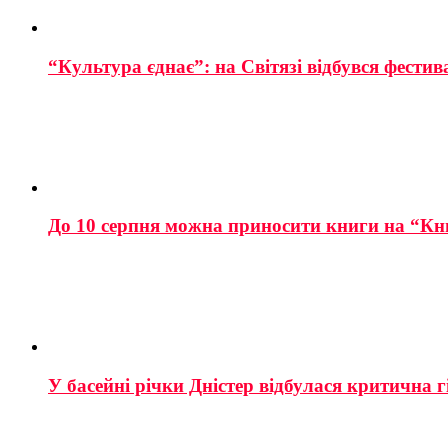
“Культура єднає”: на Світязі відбувся фестив
До 10 серпня можна приносити книги на “Кн
У басейні річки Дністер відбулася критична г