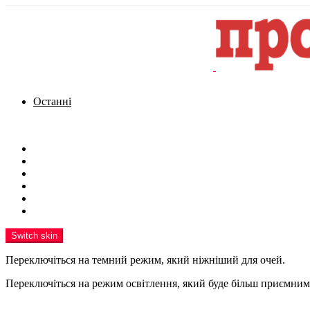
Останні
Menu
Новини
Політика
Кримінал
Фото
Надіслати новину
Реклама на сайті
Switch skin
Переключіться на темний режим, який ніжніший для очей.
Переключіться на режим освітлення, який буде більш приємним 
шукати