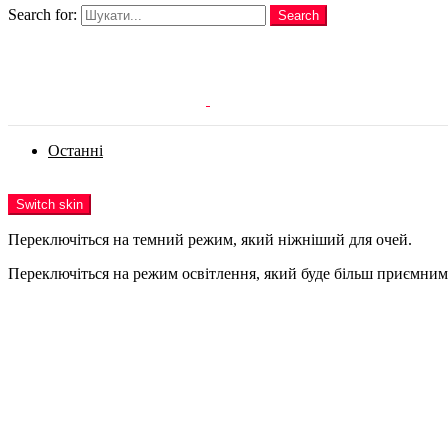
Search for:
Search
Login
Останні
Menu
Switch skin
Переключіться на темний режим, який ніжніший для очей.
Переключіться на режим освітлення, який буде більш приємним 
Login