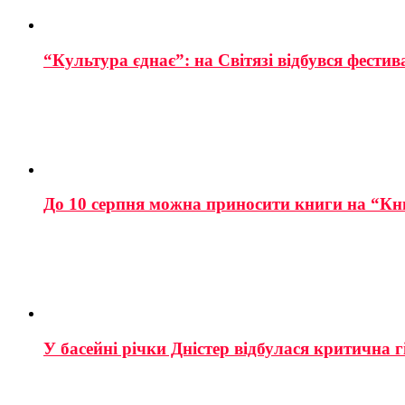
“Культура єднає”: на Світязі відбувся фестив
До 10 серпня можна приносити книги на “Кн
У басейні річки Дністер відбулася критична г