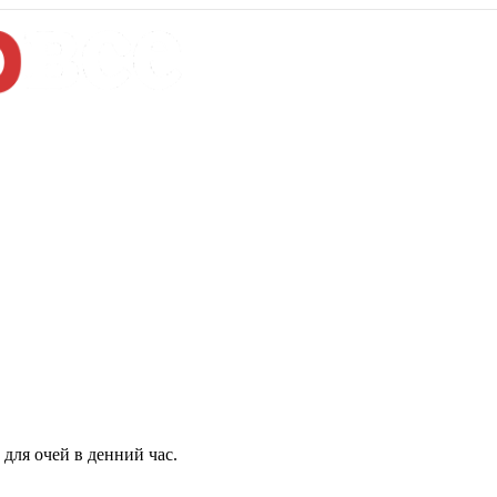
для очей в денний час.