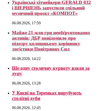
Українські хітмейкери GERALD 032
і ШЕРШЕНЬ запустили спільний
музичний проєкт «КОМПОТ»
06.08.2026, 17:59
Майже 21 млн грн необґрунтованих
активів: ДБР повідомило про
підозру колишньому керівнику
логістики Повітряних Сил
06.08.2026, 14:22
Ще одну столичну курвоту взяли за
дупу
06.08.2026, 13:28
У Києві на Теремках вирубують
столітні дуби
06.08.2026, 12:45