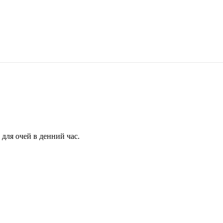
для очей в денний час.