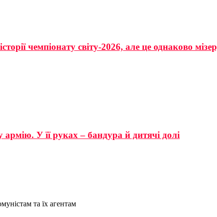
сторії чемпіонату світу-2026, але це однаково мізе
 армію. У її руках – бандура й дитячі долі
муністам та їх агентам