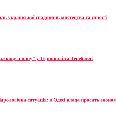
аль української спадщини, мистецтва та єдності
ижкову площу” у Тернополі та Теребовлі
ідрологічна ситуація: в Одесі влада просить еконо