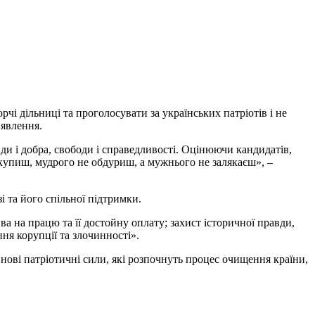
рчі дільниці та проголосувати за українських патріотів і не
иявлення.
вди і добра, свободи і справедливості. Оцінюючи кандидатів,
дкупиш, мудрого не обдуриш, а мужнього не залякаєш», –
 та його спільної підтримки.
ва на працю та її достойну оплату; захист історичної правди,
ня корупції та злочинності».
ові патріотичні сили, які розпочнуть процес очищення країни,