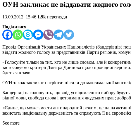
ОУН закликає не віддавати жодного голо
13.09.2012, 15:46
1.9k
перегляди
Поділитися
Провід Організації Українських Націоналістів (бандерівців) пош
віддати жодного голосу за представників Партії регіонів, комун
«Голосуйте тільки за тих, хто не лише словом, але й конкретним
застосовуємо критерії Дмитра Донцова щодо провідної верстви:
йдеться в заяві.
ОУН також закликає патріотичні сили до максимальної консолід
Бандерівці наголошують, що «від усвідомленого вибору будуть за
рідної мови, свобода слова і дотримання людських прав; доброб
«Єдине, що може змести антинародний режим, це наша активніст
захистять національну державність та спрямують її на європейс
See more