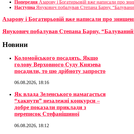
Попередня
Азарову і Богатирьовій вже написали про зни
Наступна
Янукович побалував Степана Барну. “Балуваний
Азарову і Богатирьовій вже написали про знищен
Янукович побалував Степана Барну. “Балуваний”
Новини
Коломойського посадять. Якщо
голову Верховного Суду Князева
посадили, то цю дрібноту запросто
06.08.2026, 18:16
Як влада Зеленського намагається
“хакнути” незалежні конкурси –
добре показали приклади з
переписок Стефанішиної
06.08.2026, 18:12