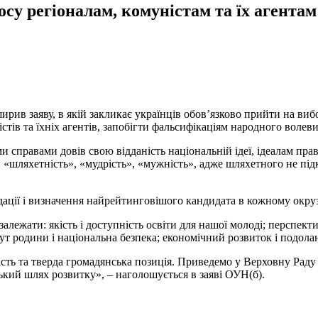
су регіоналам, комуністам та їх агентам
ирив заяву, в якій закликає українців обов’язково прийти на вибо
істів та їхніх агентів, запобігти фальсифікаціям народного волев
и справами довів свою відданість національній ідеї, ідеалам пра
 «шляхетність», «мудрість», «мужність», адже шляхетного не пі
ації і визначення найрейтинговішого кандидата в кожному окрузі
лежати: якість і доступність освіти для нашої молоді; перспекти
ут родини і національна безпека; економічний розвиток і подолан
ь та тверда громадянська позиція. Приведемо у Верховну Раду н
ький шлях розвитку», – наголошується в заяві ОУН(б).