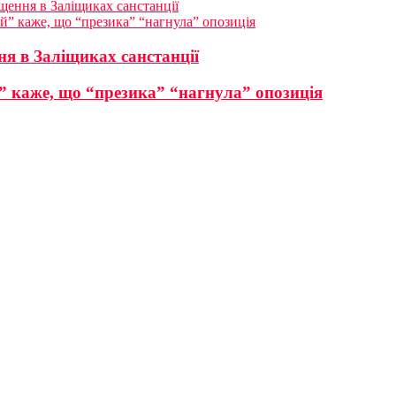
щення в Заліщиках санстанції
” каже, що “презика” “нагнула” опозиція
ня в Заліщиках санстанції
 каже, що “презика” “нагнула” опозиція