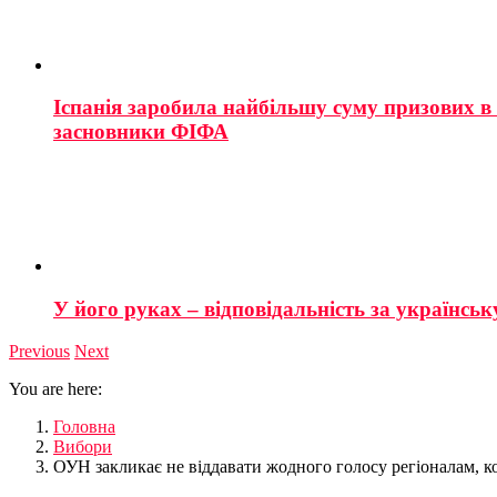
Іспанія заробила найбільшу суму призових в і
засновники ФІФА
У його руках – відповідальність за українську
Previous
Next
You are here:
Головна
Вибори
ОУН закликає не віддавати жодного голосу регіоналам, ко