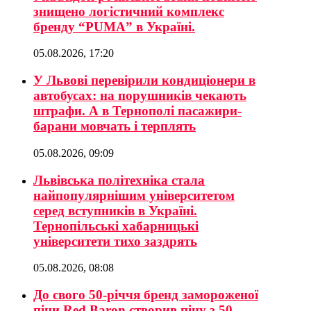
знищено логістичний комплекс
бренду “PUMA” в Україні.
05.08.2026, 17:20
У Львові перевірили кондиціонери в
автобусах: на порушників чекають
штрафи. А в Тернополі пасажири-
барани мовчать і терплять
05.08.2026, 09:09
Львівська політехніка стала
найпопулярнішим університетом
серед вступників в Україні.
Тернопільські хабарницькі
університети тихо заздрять
05.08.2026, 08:08
До свого 50-річчя бренд замороженої
піци Red Baron створив піцу з 50