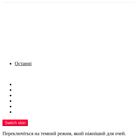
Останні
Menu
Новини
Політика
Кримінал
Фото
Надіслати новину
Реклама на сайті
Switch skin
Переключіться на темний режим, який ніжніший для очей.