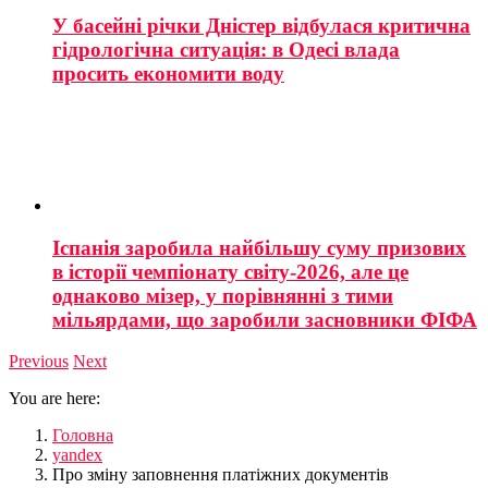
У басейні річки Дністер відбулася критична
гідрологічна ситуація: в Одесі влада
просить економити воду
Іспанія заробила найбільшу суму призових
в історії чемпіонату світу-2026, але це
однаково мізер, у порівнянні з тими
мільярдами, що заробили засновники ФІФА
Previous
Next
You are here:
Головна
yandex
Про зміну заповнення платіжних документів