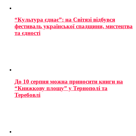
“Культура єднає”: на Світязі відбувся
фестиваль української спадщини, мистецтва
та єдності
До 10 серпня можна приносити книги на
“Книжкову площу” у Тернополі та
Теребовлі