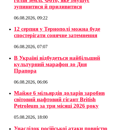
голій землі. Фото, яке змушує
зупинитися й придивитися
06.08.2026, 09:22
12 серпня у Тернополі можна буде
спостерігати сонячне затемнення
06.08.2026, 07:07
В Україні відбудеться найбільший
культурний марафон до Дня
Прапора
06.08.2026, 06:06
Майже 6 мільярдів доларів заробив
світовий нафтовий гігант British
Petroleum за три місяці 2026 року
05.08.2026, 18:00
Унаслідок російської атаки повністю