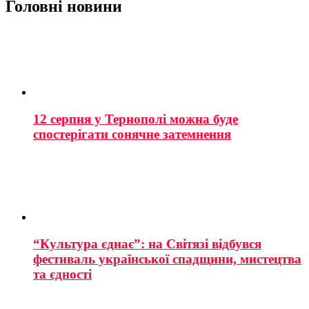
Головні новини
12 серпня у Тернополі можна буде
спостерігати сонячне затемнення
“Культура єднає”: на Світязі відбувся
фестиваль української спадщини, мистецтва
та єдності