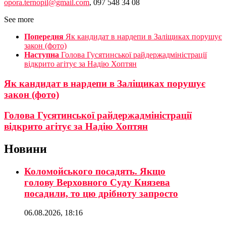
opora.ternopil@gmail.com
, 097 548 34 08
See more
Попередня
Як кандидат в нардепи в Заліщиках порушує
закон (фото)
Наступна
Голова Гусятинської райдержадміністрації
відкрито агітує за Надію Хоптян
Як кандидат в нардепи в Заліщиках порушує
закон (фото)
Голова Гусятинської райдержадміністрації
відкрито агітує за Надію Хоптян
Новини
Коломойського посадять. Якщо
голову Верховного Суду Князева
посадили, то цю дрібноту запросто
06.08.2026, 18:16