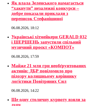
Як влада Зеленського намагається
“хакнути” незалежні конкурси –
добре показали приклади з
переписок Стефанішиної
06.08.2026, 18:12
Українські хітмейкери GERALD 032
і ШЕРШЕНЬ запустили спільний
музичний проєкт «КОМПОТ»
06.08.2026, 17:59
Майже 21 млн грн необґрунтованих
активів: ДБР повідомило про
підозру колишньому керівнику
логістики Повітряних Сил
06.08.2026, 14:22
Ще одну столичну курвоту взяли за
дупу