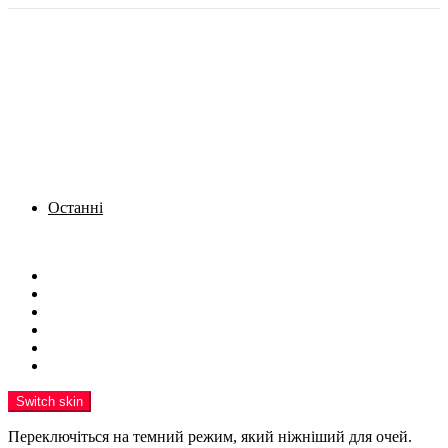
Останні
Menu
Новини
Політика
Кримінал
Фото
Надіслати новину
Реклама на сайті
Switch skin
Переключіться на темний режим, який ніжніший для очей.