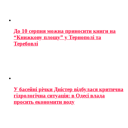
До 10 серпня можна приносити книги на
“Книжкову площу” у Тернополі та
Теребовлі
У басейні річки Дністер відбулася критична
гідрологічна ситуація: в Одесі влада
просить економити воду