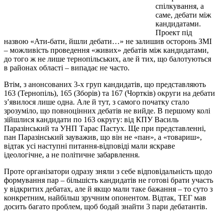
спілкування, а
саме, дебати між
кандидатами.
Проект під
назвою «Ати-бати, йшли дебати…» не залишив осторонь ЗМІ
– можливість проведення «живих» дебатів між кандидатами,
до того ж не лише тернопільських, але й тих, що балотуються
в районах області – випадає не часто.
Втім, з анонсованих 3-х груп кандидатів, що представляють
163 (Тернопіль), 165 (Зборів) та 167 (Чортків) округи на дебати
з’явилося лише одна. Але й тут, з самого початку стало
зрозуміло, що повноцінних дебатів не вийде. В першому колі
зійшлися кандидати по 163 округу: від КПУ Василь
Паразінський та УНП Тарас Пастух. Ще при представленні,
пан Паразінський зауважив, що він не «пан», а «товариш»,
відтак усі наступні питання-відповіді мали яскраве
ідеологічне, а не політичне забарвлення.
Проте організатори одразу зняли з себе відповідальність щодо
формування пар – більшість кандидатів не готові брати участь
у відкритих дебатах, але й якщо мали таке бажання – то суто з
конкретним, найбільш зручним опонентом. Відтак, ТЕГ мав
досить багато проблем, щоб бодай знайти 3 пари дебатантів.