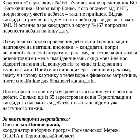
З наступної пари, округ №165, з’явився лише представник ВО
«Батьківщина» Володимир Бойко. Його опонент від УНП,
попри згоду участі в дебатах – таки не прийшов. Відтак
кандидат отримав нагоду мати інтерв’ю одразу для декількох
ЗМІ. Й остання пара кандидатів з округу №167 попросила
перенести дебати на іншу дату.
Отже, перша спроба проведення дебатів на Тернопільщині
наштовхує на невтішні висновки: – кандидати, попри
величезні фінансові витрати на рекламу, не готові користатися
безкоштовними медіа-пмайданчиками, якщо мова йде про
відкриті питання від конкурентів та живе спілкування з
журналістами. Прийти до виборця через зовнішню рекламу,
газету чи готову картинку з телевізора є фінансово затратніше,
проте спокійніше для більшості кандидатів.
Проте, організатори не розчаровуються й анонсують чергові
дебати. Скільки ще із 65 зареєстрованих від Тернопільщини
кандидатів наважиться дебатувати – стане відомо уже
наступного тижня.
За коментарями звертайтесь:
Святослав Липовецький,
координатор виборчих програм Громадянської Мережі
ОПОРА в Тернопільській області