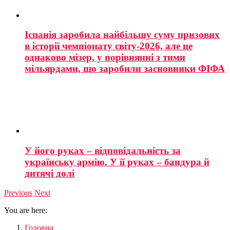
Іспанія заробила найбільшу суму призових
в історії чемпіонату світу-2026, але це
однаково мізер, у порівнянні з тими
мільярдами, що заробили засновники ФІФА
У його руках – відповідальність за
українську армію. У її руках – бандура й
дитячі долі
Previous
Next
You are here:
Головна