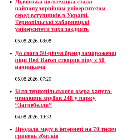
Львівська політехніка стала
найпопулярнішим університетом
серед вступників в Україні.
Тернопільські хабарницькі
університети тихо заздрять
05.08.2026, 08:08
До свого 50-річчя бренд замороженої
піци Red Baron створив піцу з 50
начинками
05.08.2026, 07:20
Біля тернопільського озера хапуга-
чиновник зрубав 248 у парку
“Загребелля”
04.08.2026, 19:33
Продала меду в інтернеті на 70 тисяч
гривень збитків