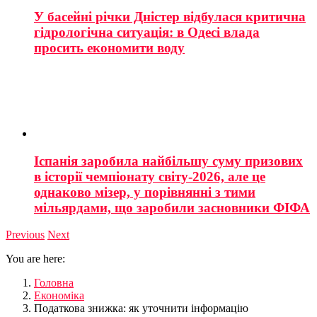
У басейні річки Дністер відбулася критична
гідрологічна ситуація: в Одесі влада
просить економити воду
Іспанія заробила найбільшу суму призових
в історії чемпіонату світу-2026, але це
однаково мізер, у порівнянні з тими
мільярдами, що заробили засновники ФІФА
Previous
Next
You are here:
Головна
Економіка
Податкова знижка: як уточнити інформацію