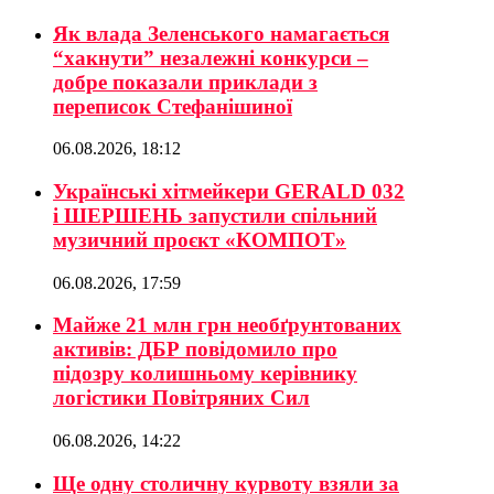
Як влада Зеленського намагається
“хакнути” незалежні конкурси –
добре показали приклади з
переписок Стефанішиної
06.08.2026, 18:12
Українські хітмейкери GERALD 032
і ШЕРШЕНЬ запустили спільний
музичний проєкт «КОМПОТ»
06.08.2026, 17:59
Майже 21 млн грн необґрунтованих
активів: ДБР повідомило про
підозру колишньому керівнику
логістики Повітряних Сил
06.08.2026, 14:22
Ще одну столичну курвоту взяли за