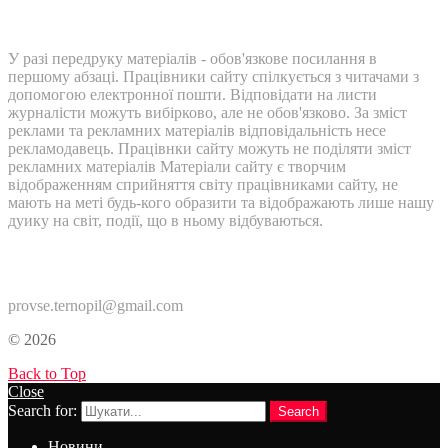
У разі передруку матеріалів - обов'язкове посилання в
першому абзаці. Працівники сайту спілкується з читачами з
допомогою електронної пошти. Відповідати на листи
журналісти можуть вибірково, але не обов'язково. За зміст
реклами та рекламних матеріалів відповідальність несе
рекламодавець. Працівнки сайту можуть не поділяти зміст
рекламних матеріалів Матеріали сайту є творчим
відображенням сприйняття світу працівниками сайту, не
мають на меті будь-кого образити та відображають лише нашу
дуику на світ, події, що в ньому відбуваються.
Контакти:
provse.ternopil@gmail.com
© 2026
Back to Top
Close
Search for:
Search
Новини