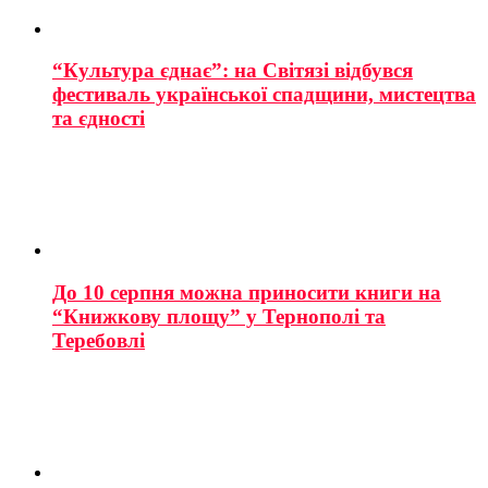
“Культура єднає”: на Світязі відбувся
фестиваль української спадщини, мистецтва
та єдності
До 10 серпня можна приносити книги на
“Книжкову площу” у Тернополі та
Теребовлі