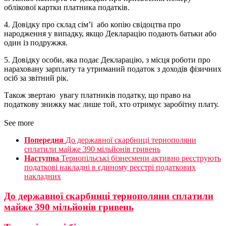
облікової картки платника податків.
4. Довідку про склад сім’ї або копію свідоцтва про
народження у випадку, якщо Декларацію подають батьки або
один із подружжя.
5. Довідку особи, яка подає Декларацію, з місця роботи про
нараховану зарплату та утриманий податок з доходів фізичних
осіб за звітний рік.
Також звертаю увагу платників податку, що право на
податкову знижку має лише той, хто отримує заробітну плату.
See more
Попередня
До державної скарбниці тернополяни
сплатили майже 390 мільйонів гривень
Наступна
Тернопільські бізнесмени активно реєструють
податкові накладні в єдиному реєстрі податкових
накладних
До державної скарбниці тернополяни сплатили
майже 390 мільйонів гривень