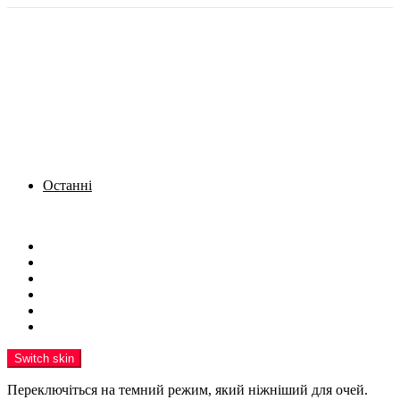
Останні
Menu
Новини
Політика
Кримінал
Фото
Надіслати новину
Реклама на сайті
Switch skin
Переключіться на темний режим, який ніжніший для очей.