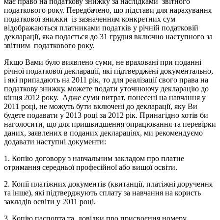
має право на податкову знижку за наслідками звітного
податкового року. Передбачено, що підстави для нарахування
податкової знижки із зазначенням конкретних сум
відображаються платниками податків у річній податковій
декларації, яка подається до 31 грудня включно наступного за
звітним податкового року.
Якщо Вами було виявлено суми, не враховані при поданні
річної податкової декларації, які підтверджені документально,
і які припадають на 2011 рік, то для реалізації свого права на
податкову знижку, можете подати уточнюючу декларацію до
кінця 2012 року. Адже суми витрат, понесені на навчання у
2011 році, не можуть бути включені до декларації, яку Ви
будете подавати у 2013 році за 2012 рік. Принагідно хотів би
наголосити, що для пришвидшення опрацювання та перевірки
даних, заявлених в поданих деклараціях, ми рекомендуємо
додавати наступні документи:
1. Копію договору з навчальним закладом про платне
отримання середньої професійної або вищої освіти.
2. Копії платіжних документів (квитанції, платіжні доручення
та інше), які підтверджують сплату за навчання на користь
закладів освіти у 2011 році.
3. Копію паспорта та довідки про присвоєння номеру