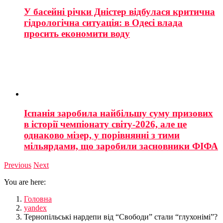
У басейні річки Дністер відбулася критична
гідрологічна ситуація: в Одесі влада
просить економити воду
Іспанія заробила найбільшу суму призових
в історії чемпіонату світу-2026, але це
однаково мізер, у порівнянні з тими
мільярдами, що заробили засновники ФІФА
Previous
Next
You are here:
Головна
yandex
Тернопільські нардепи від “Свободи” стали “глухонімі”?