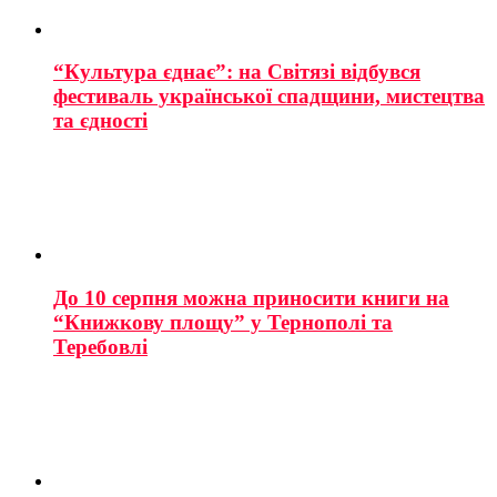
“Культура єднає”: на Світязі відбувся
фестиваль української спадщини, мистецтва
та єдності
До 10 серпня можна приносити книги на
“Книжкову площу” у Тернополі та
Теребовлі