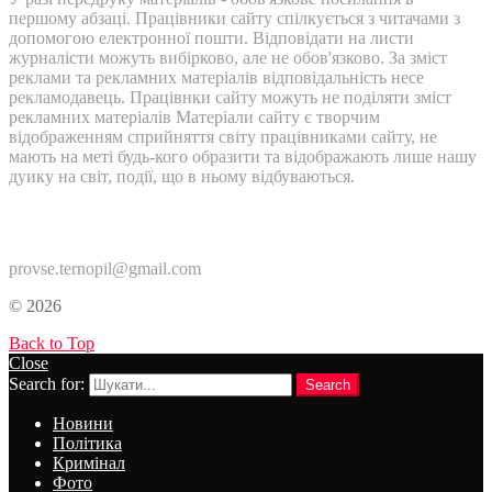
першому абзаці. Працівники сайту спілкується з читачами з
допомогою електронної пошти. Відповідати на листи
журналісти можуть вибірково, але не обов'язково. За зміст
реклами та рекламних матеріалів відповідальність несе
рекламодавець. Працівнки сайту можуть не поділяти зміст
рекламних матеріалів Матеріали сайту є творчим
відображенням сприйняття світу працівниками сайту, не
мають на меті будь-кого образити та відображають лише нашу
дуику на світ, події, що в ньому відбуваються.
Контакти:
provse.ternopil@gmail.com
© 2026
Back to Top
Close
Search for:
Search
Новини
Політика
Кримінал
Фото