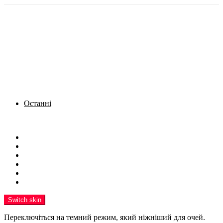
Останні
Menu
Новини
Політика
Кримінал
Фото
Надіслати новину
Реклама на сайті
Switch skin
Переключіться на темний режим, який ніжніший для очей.