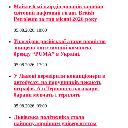
Майже 6 мільярдів доларів заробив
світовий нафтовий гігант British
Petroleum за три місяці 2026 року
05.08.2026, 18:00
Унаслідок російської атаки повністю
знищено логістичний комплекс
бренду “PUMA” в Україні.
05.08.2026, 17:20
У Львові перевірили кондиціонери в
автобусах: на порушників чекають
штрафи. А в Тернополі пасажири-
барани мовчать і терплять
05.08.2026, 09:09
Львівська політехніка стала
найпопулярнішим університетом