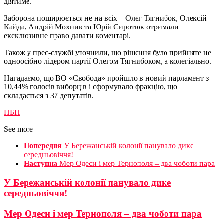
діятиме.
Заборона поширюється не на всіх – Олег Тягнибок, Олексій
Кайда, Андрій Мохник та Юрій Сиротюк отримали
ексклюзивне право давати коментарі.
Також у прес-службі уточнили, що рішення було прийняте не
одноосібно лідером партії Олегом Тягнибоком, а колегіально.
Нагадаємо, що ВО «Свобода» пройшло в новий парламент з
10,44% голосів виборців і сформувало фракцію, що
складається з 37 депутатів.
НБН
See more
Попередня
У Бережанській колонії панувало дике
середньовіччя!
Наступна
Мер Одеси і мер Тернополя – два чоботи пара
У Бережанській колонії панувало дике
середньовіччя!
Мер Одеси і мер Тернополя – два чоботи пара