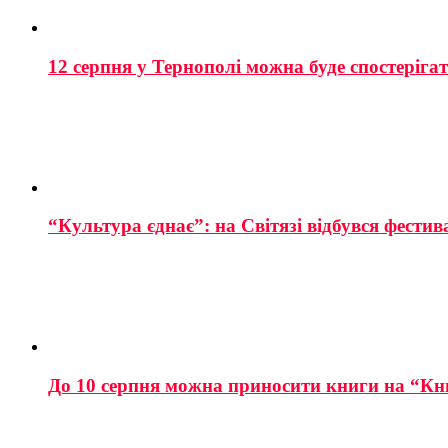
12 серпня у Тернополі можна буде спостеріга
“Культура єднає”: на Світязі відбувся фестив
До 10 серпня можна приносити книги на “Кн