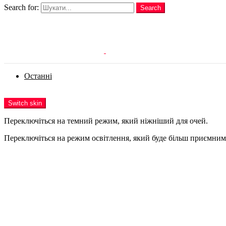
Search for:
Search
Login
Останні
Menu
Switch skin
Переключіться на темний режим, який ніжніший для очей.
Переключіться на режим освітлення, який буде більш приємним 
Login