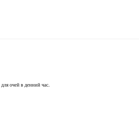
для очей в денний час.