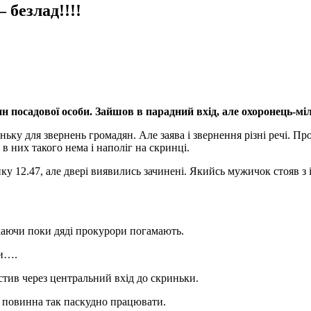
 безлад!!!!
н посадової особи. Зайшов в парадний вхід, але охоронець-мі
ньку для звернень громадян. Але заява і звернення різні речі. 
 в них такого нема і наполіг на скринці.
ику 12.47, але двері виявились зачинені. Якийсь мужичок стояв з 
екаючи поки дяді прокурори погамають.
ли….
устив через центральний вхід до скриньки.
не повинна так паскудно працювати.