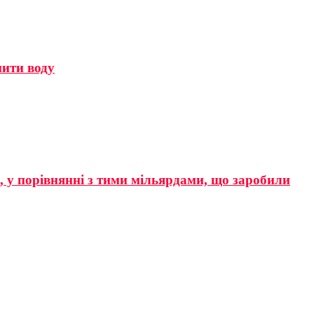
мити воду
р, у порівнянні з тими мільярдами, що заробили