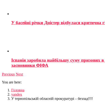
У басейні річки Дністер відбулася критична г
Іспанія заробила найбільшу суму призових в і
засновники ФІФА
Previous
Next
You are here:
Головна
yandex
У тернопільській обласній прокуратурі – безлад!!!!