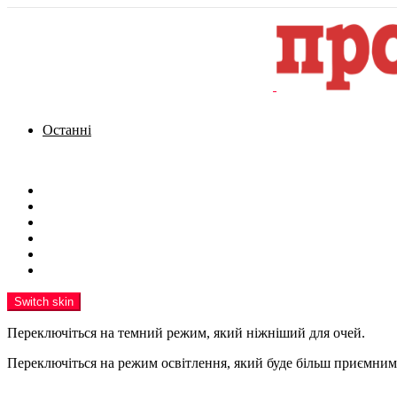
Останні
Menu
Новини
Політика
Кримінал
Фото
Надіслати новину
Реклама на сайті
Switch skin
Переключіться на темний режим, який ніжніший для очей.
Переключіться на режим освітлення, який буде більш приємним 
шукати