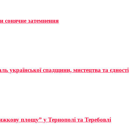
ти сонячне затемнення
аль української спадщини, мистецтва та єдності
ижкову площу” у Тернополі та Теребовлі