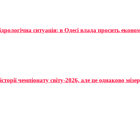
ідрологічна ситуація: в Одесі влада просить еконо
сторії чемпіонату світу-2026, але це однаково мізе