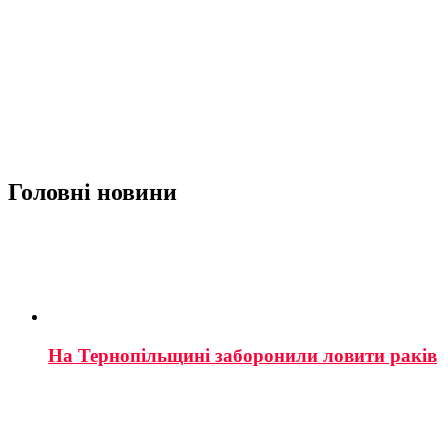
Головні новини
На Тернопільщині заборонили ловити раків