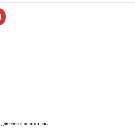
для очей в денний час.