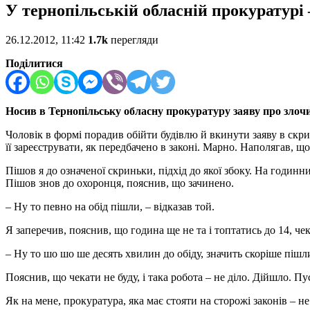
У тернопільській обласній прокуратурі –
26.12.2012, 11:42
1.7k
перегляди
Поділитися
Носив в Тернопільську обласну прокуратуру заяву про злочи
Чоловік в формі порадив обійти будівлю й вкинути заяву в скри
її зареєструвати, як передбачено в законі. Марно. Наполягав, що
Пішов я до означеної скриньки, підхід до якої збоку. На годинн
Пішов знов до охоронця, пояснив, що зачинено.
– Ну то певно на обід пішли, – відказав той.
Я заперечив, пояснив, що година ще не та і топтатись до 14, ч
– Ну то шо шо ше десять хвилин до обіду, значить скоріше піш
Пояснив, що чекати не буду, і така робота – не діло. Дійшло. П
Як на мене, прокуратура, яка має стояти на сторожі законів – 